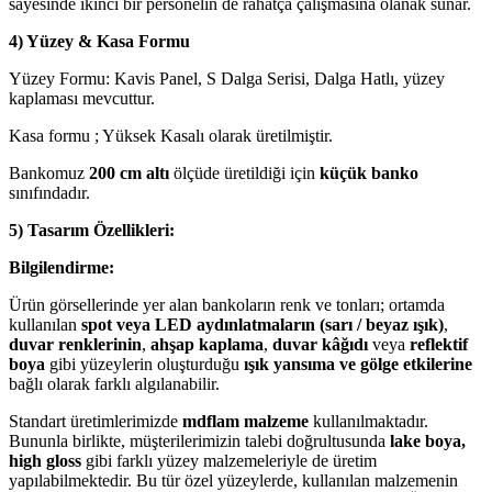
sayesinde ikinci bir personelin de rahatça çalışmasına olanak sunar.
4) Yüzey & Kasa Formu
Yüzey Formu: Kavis Panel, S Dalga Serisi, Dalga Hatlı, yüzey
kaplaması mevcuttur.
Kasa formu ; Yüksek Kasalı olarak üretilmiştir.
Bankomuz
200 cm altı
ölçüde üretildiği için
küçük banko
sınıfındadır.
5) Tasarım Özellikleri:
Bilgilendirme:
Ürün görsellerinde yer alan bankoların renk ve tonları; ortamda
kullanılan
spot veya LED aydınlatmaların (sarı / beyaz ışık)
,
duvar renklerinin
,
ahşap kaplama
,
duvar kâğıdı
veya
reflektif
boya
gibi yüzeylerin oluşturduğu
ışık yansıma ve gölge etkilerine
bağlı olarak farklı algılanabilir.
Standart üretimlerimizde
mdflam malzeme
kullanılmaktadır.
Bununla birlikte, müşterilerimizin talebi doğrultusunda
lake boya,
high gloss
gibi farklı yüzey malzemeleriyle de üretim
yapılabilmektedir. Bu tür özel yüzeylerde, kullanılan malzemenin