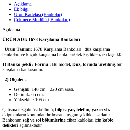
Açıklama
Ek bilgi
Ürün Kartelası (Bankolar)
Çekmece Modülü ( Bankolar )
Açıklama
ÜRÜN ADI: 1678 Karşılama Bankoları
Ürün Tanımı:
1678 Karşılama Bankoları , düz karşılama
bankoları ve küçük karşılama bankoları0tek kişilikten, iki kişilik0
1) Banko Şekli / Formu :
Bu model,
Düz, formda üretilmiş
bir
karşılama bankosudur.
2) Ölçüler :
Genişlik: 140 cm – 220 cm arası.
Derinlik: 65 cm.
Yükseklik: 105 cm.
Çalışma tezgahı üst bölümü;
bilgisayar, telefon, yazıcı vb.
ekipmanların konumlandırılmasına uygun şekilde tasarlanır.
Bankonun
sağ ve sol bölümlerine
cihaz kabloları için
kablo
delikleri
açılmaktadır.