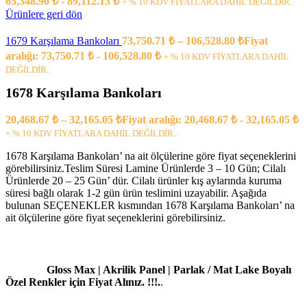
65,348.90 ₺ - 89,112.13 ₺
+ % 10 KDV FİYATLARA DAHİL DEĞİLDİR..
Ürünlere geri dön
1679 Karşılama Bankoları
73,750.71
₺
–
106,528.80
₺
Fiyat
aralığı: 73,750.71 ₺ - 106,528.80 ₺
+ % 10 KDV FİYATLARA DAHİL
DEĞİLDİR..
1678 Karşılama Bankoları
20,468.67
₺
–
32,165.05
₺
Fiyat aralığı: 20,468.67 ₺ - 32,165.05 ₺
+ % 10 KDV FİYATLARA DAHİL DEĞİLDİR..
1678 Karşılama Bankoları’ na ait ölçülerine göre fiyat seçeneklerini
görebilirsiniz.Teslim Süresi Lamine Ürünlerde 3 – 10 Gün; Cilalı
Ürünlerde 20 – 25 Gün’ dür. Cilalı ürünler kış aylarında kuruma
süresi bağlı olarak 1-2 gün ürün teslimini uzayabilir. Aşağıda
bulunan SEÇENEKLER kısmından 1678 Karşılama Bankoları’ na
ait ölçülerine göre fiyat seçeneklerini görebilirsiniz.
Gloss Max | Akrilik Panel | Parlak / Mat Lake Boyalı
Özel Renkler için Fiyat Alınız. !!!.
.