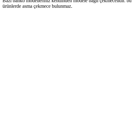
Bazı banko modelleriniz kendinden modele bağlı çekmecelidir. bu
ürünlerde asma çekmece bulunmaz.