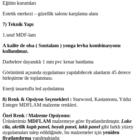
Eğitim kurumları
Estetik merkezi – güzellik salonu karşılama alanı
7) Teknik Yapı
1.sınıf MDF-lam
A kalite de olsa ( Suntalam ) yonga levha kombinasyonu
kullanılmaz.
Darbelere dayanıklı 1 mm pvc kenar bantlama
Görünümü açısında uygulaması yapılabilecek alanların 45 derece
birleştirme ile toplanması.
Enerji tasarruflu led aydınlatma
8) Renk & Opsiyon Seçenekleri :
Starwood, Kastamonu, Yıldız
Entegre MDFLAM malzeme renkleri.
Özel Renk / Malzeme Opsiyonu:
Ürünlerimiz
MDFLAM
malzemeye göre fiyatlandırılmıştır.
Lake
cila, akrilik kaplı panel, boyalı panel, laklı panel
gibi farklı yüzey
uygulamaları talep edildiğinde, bu malzemeler için
yeniden
fiyatlandırma
yapılmaktadır.