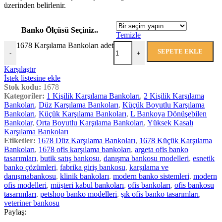
üzerinden belirlenir.
Banko Ölçüsü Seçiniz..
Temizle
1678 Karşılama Bankoları adet
SEPETE EKLE
-
+
Karşılaştır
İstek listesine ekle
Stok kodu:
1678
Kategoriler:
1 Kişilik Karşılama Bankoları
,
2 Kişilik Karşılama
Bankoları
,
Düz Karşılama Bankoları
,
Küçük Boyutlu Karşılama
Bankoları
,
Küçük Karşılama Bankoları
,
L Bankoya Dönüşebilen
Bankolar
,
Orta Boyutlu Karşılama Bankoları
,
Yüksek Kasalı
Karşılama Bankoları
Etiketler:
1678 Düz Karşılama Bankoları
,
1678 Küçük Karşılama
Bankoları
,
1678 ofis karşılama bankoları
,
argeta ofis banko
tasarımları
,
butik satış bankosu
,
danışma bankosu modelleri
,
esnetik
banko çözümleri
,
fabrika giriş bankosu
,
karşılama ve
danışmabankosu
,
klinik bankoları
,
modern banko sistemleri
,
modern
ofis modelleri
,
müşteri kabul bankoları
,
ofis bankoları
,
ofis bankosu
tasarımları
,
petshop banko modelleri
,
şık ofis banko tasarımları
,
veteriner bankosu
Paylaş: