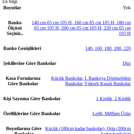
Ek bilgi
Boyutlar
Yok
Banko
140 cm 65 cm 105 H
,
160 cm 65 cm 105 H
,
180 cm
Ölçüsü
65 cm 105 H
,
200 cm 65 cm 105 H
,
220 cm 65 cm
Seçiniz..
105 H
Banko Genişlikleri
140
,
160
,
180
,
200
,
220
Şekillerine Göre Bankolar
Düz
Kasa Formlarına
Küçük Bankolar
,
L Bankoya Dönüşebilen
Göre Bankolar
Bankolar
,
Yüksek Kasalı Bankolar
Kişi Sayısına Göre Bankolar
1 Kişilik
,
2 Kişilik
Özelliklerine Göre Bankolar
Ledli
,
Mdflam Ürün
Boyutlarına Göre
Küçük (180cm kadar bankolar)
,
Orta (200cm
Bankolar
kadar bankolar)