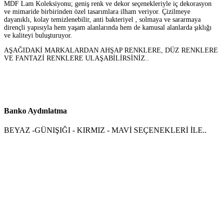
MDF Lam Koleksiyonu; geniş renk ve dekor seçenekleriyle iç dekorasyon
ve mimaride birbirinden özel tasarımlara ilham veriyor. Çizilmeye
dayanıklı, kolay temizlenebilir, anti bakteriyel , solmaya ve sararmaya
dirençli yapısıyla hem yaşam alanlarında hem de kamusal alanlarda şıklığı
ve kaliteyi buluşturuyor.
AŞAĞIDAKİ MARKALARDAN AHŞAP RENKLERE, DÜZ RENKLERE
VE FANTAZİ RENKLERE ULAŞABİLİRSİNİZ..
Banko Aydınlatma
BEYAZ -GÜNIŞIĞI - KIRMIZ - MAVİ SEÇENEKLERİ İLE..