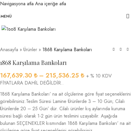
Navigasyona atla
Ana içeriğe atla
MENÜ
Büyütmek için tıklayın
Anasayfa
»
Ürünler
»
1868 Karşılama Bankoları
1868 Karşılama Bankoları
167,639.30
₺
–
215,536.25
₺
+ % 10 KDV
FİYATLARA DAHİL DEĞİLDİR..
1868 Karşılama Bankoları’ na ait ölçülerine göre fiyat seçeneklerini
görebilirsiniz.Teslim Süresi Lamine Ürünlerde 3 – 10 Gün; Cilalı
Ürünlerde 20 – 25 Gün’ dür. Cilalı ürünler kış aylarında kuruma
süresi bağlı olarak 1-2 gün ürün teslimini uzayabilir. Aşağıda
bulunan SEÇENEKLER kısmından 1868 Karşılama Bankoları’ na ait
ölçülerine göre fiyat seçeneklerini görebilirsiniz.