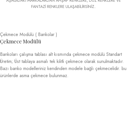
AŞAĞIDAKİ MARKALARDAN AHŞAP RENKLERE, DÜZ RENKLERE VE
FANTAZİ RENKLERE ULAŞABİLİRSİNİZ..
Çekmece Modülü ( Bankolar )
Çekmece Modülü
Bankoları çalışma tablası alt kısmında çekmece modülü Standart
Üretim; Üst tablaya asmalı tek kilitli çekmece olarak sunulmaktadır.
Bazı banko modelleriniz kendinden modele bağlı çekmecelidir. bu
ürünlerde asma çekmece bulunmaz.