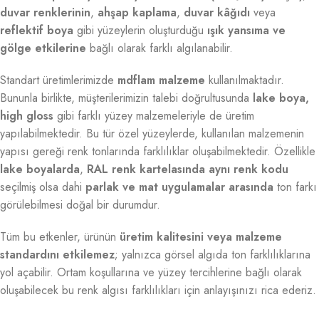
duvar renklerinin
,
ahşap kaplama
,
duvar kâğıdı
veya
reflektif boya
gibi yüzeylerin oluşturduğu
ışık yansıma ve
gölge etkilerine
bağlı olarak farklı algılanabilir.
Standart üretimlerimizde
mdflam malzeme
kullanılmaktadır.
Bununla birlikte, müşterilerimizin talebi doğrultusunda
lake boya,
high gloss
gibi farklı yüzey malzemeleriyle de üretim
yapılabilmektedir. Bu tür özel yüzeylerde, kullanılan malzemenin
yapısı gereği renk tonlarında farklılıklar oluşabilmektedir. Özellikle
lake boyalarda
,
RAL renk kartelasında aynı renk kodu
seçilmiş olsa dahi
parlak ve mat uygulamalar arasında
ton farkı
görülebilmesi doğal bir durumdur.
Tüm bu etkenler, ürünün
üretim kalitesini veya malzeme
standardını etkilemez
; yalnızca görsel algıda ton farklılıklarına
yol açabilir. Ortam koşullarına ve yüzey tercihlerine bağlı olarak
oluşabilecek bu renk algısı farklılıkları için anlayışınızı rica ederiz.