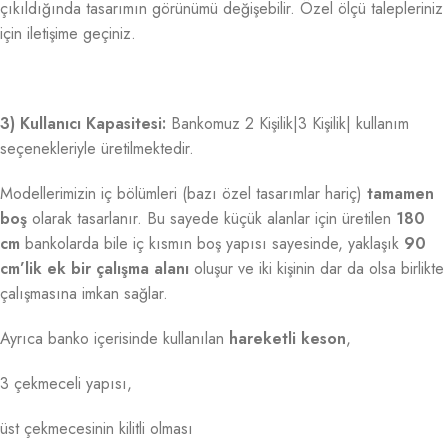
çıkıldığında tasarımın görünümü değişebilir. Özel ölçü talepleriniz
için iletişime geçiniz.
3) Kullanıcı Kapasitesi:
Bankomuz 2 Kişilik|3 Kişilik| kullanım
seçenekleriyle üretilmektedir.
Modellerimizin iç bölümleri (bazı özel tasarımlar hariç)
tamamen
boş
olarak tasarlanır. Bu sayede küçük alanlar için üretilen
180
cm
bankolarda bile iç kısmın boş yapısı sayesinde, yaklaşık
90
cm’lik ek bir çalışma alanı
oluşur ve iki kişinin dar da olsa birlikte
çalışmasına imkan sağlar.
Ayrıca banko içerisinde kullanılan
hareketli keson
,
3 çekmeceli yapısı,
üst çekmecesinin kilitli olması