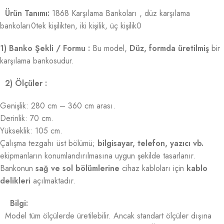
Ürün Tanımı:
1868 Karşılama Bankoları , düz karşılama
bankoları0tek kişilikten, iki kişilik, üç kişilik0
1) Banko Şekli / Formu :
Bu model,
Düz, formda üretilmiş
bir
karşılama bankosudur.
2) Ölçüler :
Genişlik: 280 cm – 360 cm arası.
Derinlik: 70 cm.
Yükseklik: 105 cm.
Çalışma tezgahı üst bölümü;
bilgisayar, telefon, yazıcı vb.
ekipmanların konumlandırılmasına uygun şekilde tasarlanır.
Bankonun
sağ ve sol bölümlerine
cihaz kabloları için
kablo
delikleri
açılmaktadır.
Bilgi:
Model tüm ölçülerde üretilebilir. Ancak standart ölçüler dışına