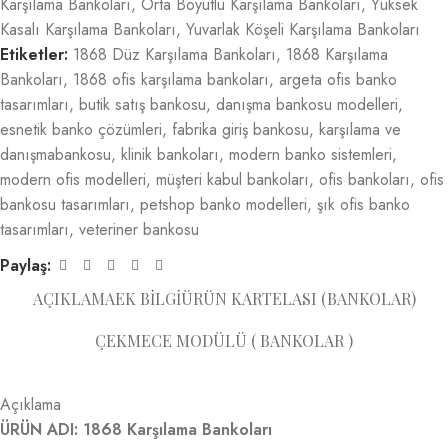
Karşılama Bankoları
,
Orta Boyutlu Karşılama Bankoları
,
Yüksek
Kasalı Karşılama Bankoları
,
Yuvarlak Köşeli Karşılama Bankoları
Etiketler:
1868 Düz Karşılama Bankoları
,
1868 Karşılama
Bankoları
,
1868 ofis karşılama bankoları
,
argeta ofis banko
tasarımları
,
butik satış bankosu
,
danışma bankosu modelleri
,
esnetik banko çözümleri
,
fabrika giriş bankosu
,
karşılama ve
danışmabankosu
,
klinik bankoları
,
modern banko sistemleri
,
modern ofis modelleri
,
müşteri kabul bankoları
,
ofis bankoları
,
ofis
bankosu tasarımları
,
petshop banko modelleri
,
şık ofis banko
tasarımları
,
veteriner bankosu
Paylaş:
AÇIKLAMA
EK BILGI
ÜRÜN KARTELASI (BANKOLAR)
ÇEKMECE MODÜLÜ ( BANKOLAR )
Açıklama
ÜRÜN ADI: 1868 Karşılama Bankoları