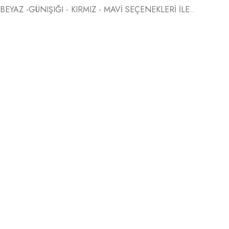
BEYAZ -GÜNIŞIĞI - KIRMIZ - MAVİ SEÇENEKLERİ İLE..