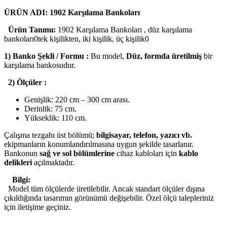
ÜRÜN ADI: 1902 Karşılama Bankoları
Ürün Tanımı:
1902 Karşılama Bankoları , düz karşılama
bankoları0tek kişilikten, iki kişilik, üç kişilik0
1) Banko Şekli / Formu :
Bu model,
Düz, formda üretilmiş
bir
karşılama bankosudur.
2) Ölçüler :
Genişlik: 220 cm – 300 cm arası.
Derinlik: 75 cm.
Yükseklik: 110 cm.
Çalışma tezgahı üst bölümü;
bilgisayar, telefon, yazıcı vb.
ekipmanların konumlandırılmasına uygun şekilde tasarlanır.
Bankonun
sağ ve sol bölümlerine
cihaz kabloları için
kablo
delikleri
açılmaktadır.
Bilgi:
Model tüm ölçülerde üretilebilir. Ancak standart ölçüler dışına
çıkıldığında tasarımın görünümü değişebilir. Özel ölçü talepleriniz
için iletişime geçiniz.