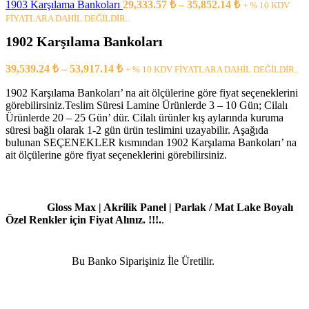
1903 Karşılama Bankoları
29,333.57
₺
–
35,852.14
₺
+ % 10 KDV
FİYATLARA DAHİL DEĞİLDİR..
1902 Karşılama Bankoları
39,539.24
₺
–
53,917.14
₺
+ % 10 KDV FİYATLARA DAHİL DEĞİLDİR..
1902 Karşılama Bankoları’ na ait ölçülerine göre fiyat seçeneklerini
görebilirsiniz.Teslim Süresi Lamine Ürünlerde 3 – 10 Gün; Cilalı
Ürünlerde 20 – 25 Gün’ dür. Cilalı ürünler kış aylarında kuruma
süresi bağlı olarak 1-2 gün ürün teslimini uzayabilir. Aşağıda
bulunan SEÇENEKLER kısmından 1902 Karşılama Bankoları’ na
ait ölçülerine göre fiyat seçeneklerini görebilirsiniz.
Gloss Max | Akrilik Panel | Parlak / Mat Lake Boyalı
Özel Renkler için Fiyat Alınız. !!!.
.
Bu Banko Siparişiniz İle Üretilir.