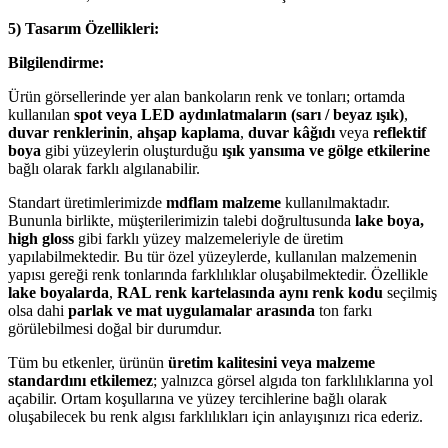
5) Tasarım Özellikleri:
Bilgilendirme:
Ürün görsellerinde yer alan bankoların renk ve tonları; ortamda
kullanılan
spot veya LED aydınlatmaların (sarı / beyaz ışık)
,
duvar renklerinin
,
ahşap kaplama
,
duvar kâğıdı
veya
reflektif
boya
gibi yüzeylerin oluşturduğu
ışık yansıma ve gölge etkilerine
bağlı olarak farklı algılanabilir.
Standart üretimlerimizde
mdflam malzeme
kullanılmaktadır.
Bununla birlikte, müşterilerimizin talebi doğrultusunda
lake boya,
high gloss
gibi farklı yüzey malzemeleriyle de üretim
yapılabilmektedir. Bu tür özel yüzeylerde, kullanılan malzemenin
yapısı gereği renk tonlarında farklılıklar oluşabilmektedir. Özellikle
lake boyalarda
,
RAL renk kartelasında aynı renk kodu
seçilmiş
olsa dahi
parlak ve mat uygulamalar arasında
ton farkı
görülebilmesi doğal bir durumdur.
Tüm bu etkenler, ürünün
üretim kalitesini veya malzeme
standardını etkilemez
; yalnızca görsel algıda ton farklılıklarına yol
açabilir. Ortam koşullarına ve yüzey tercihlerine bağlı olarak
oluşabilecek bu renk algısı farklılıkları için anlayışınızı rica ederiz.