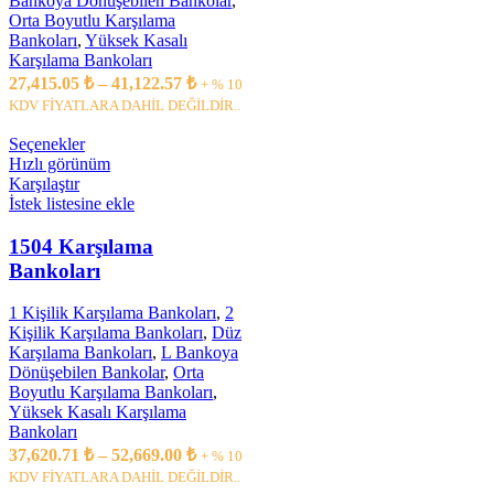
Bankoya Dönüşebilen Bankolar
,
Orta Boyutlu Karşılama
Bankoları
,
Yüksek Kasalı
Karşılama Bankoları
27,415.05
₺
–
41,122.57
₺
+ % 10
KDV FİYATLARA DAHİL DEĞİLDİR..
Seçenekler
Hızlı görünüm
Karşılaştır
İstek listesine ekle
1504 Karşılama
Bankoları
1 Kişilik Karşılama Bankoları
,
2
Kişilik Karşılama Bankoları
,
Düz
Karşılama Bankoları
,
L Bankoya
Dönüşebilen Bankolar
,
Orta
Boyutlu Karşılama Bankoları
,
Yüksek Kasalı Karşılama
Bankoları
37,620.71
₺
–
52,669.00
₺
+ % 10
KDV FİYATLARA DAHİL DEĞİLDİR..