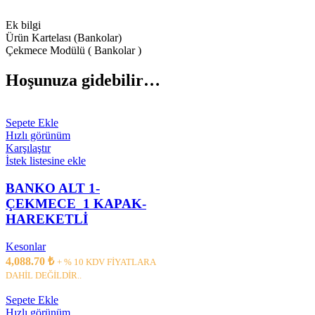
Ek bilgi
Ürün Kartelası (Bankolar)
Çekmece Modülü ( Bankolar )
Hoşunuza gidebilir…
Sepete Ekle
Hızlı görünüm
Karşılaştır
İstek listesine ekle
BANKO ALT 1-
ÇEKMECE_1 KAPAK-
HAREKETLİ
Kesonlar
4,088.70
₺
+ % 10 KDV FİYATLARA
DAHİL DEĞİLDİR..
Sepete Ekle
Hızlı görünüm