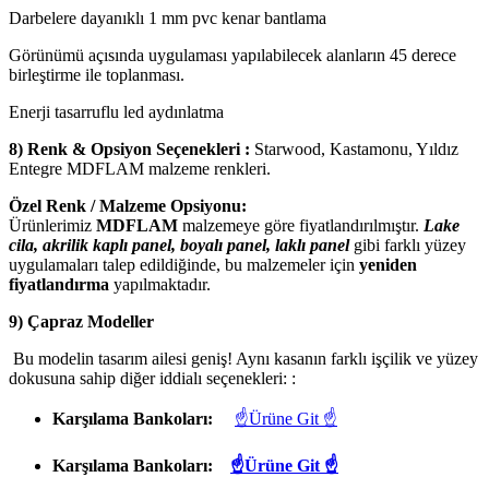
Darbelere dayanıklı 1 mm pvc kenar bantlama
Görünümü açısında uygulaması yapılabilecek alanların 45 derece
birleştirme ile toplanması.
Enerji tasarruflu led aydınlatma
8) Renk & Opsiyon Seçenekleri :
Starwood, Kastamonu, Yıldız
Entegre MDFLAM malzeme renkleri.
Özel Renk / Malzeme Opsiyonu:
Ürünlerimiz
MDFLAM
malzemeye göre fiyatlandırılmıştır.
Lake
cila, akrilik kaplı panel, boyalı panel, laklı panel
gibi farklı yüzey
uygulamaları talep edildiğinde, bu malzemeler için
yeniden
fiyatlandırma
yapılmaktadır.
9) Çapraz Modeller
Bu modelin tasarım ailesi geniş! Aynı kasanın farklı işçilik ve yüzey
dokusuna sahip diğer iddialı seçenekleri: :
Karşılama Bankoları:
☝Ürüne Git ☝
Karşılama Bankoları:
☝Ürüne Git ☝