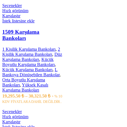
Seçenekler
Hızlı görünüm
Karşılaştır
İstek listesine ekle
1509 Karşılama
Bankoları
1 Kişilik Karşılama Bankoları
,
2
Kişilik Karşılama Bankoları
,
Düz
Karşılama Bankoları
,
Küçük
Boyutlu Karşılama Bankoları
,
Küçük Karşılama Bankoları
,
L
Bankoya Dönüşebilen Bankolar
,
Orta Boyutlu Karşılama
Bankoları
,
Yüksek Kasalı
Karşılama Bankoları
19,295.50
₺
–
30,321.50
₺
+ % 10
KDV FİYATLARA DAHİL DEĞİLDİR..
Seçenekler
Hızlı görünüm
Karşılaştır
İstek listesine ekle