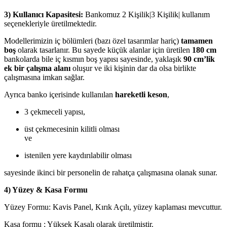
3) Kullanıcı Kapasitesi:
Bankomuz 2 Kişilik|3 Kişilik| kullanım
seçenekleriyle üretilmektedir.
Modellerimizin iç bölümleri (bazı özel tasarımlar hariç)
tamamen
boş
olarak tasarlanır. Bu sayede küçük alanlar için üretilen
180 cm
bankolarda bile iç kısmın boş yapısı sayesinde, yaklaşık
90 cm’lik
ek bir çalışma alanı
oluşur ve iki kişinin dar da olsa birlikte
çalışmasına imkan sağlar.
Ayrıca banko içerisinde kullanılan
hareketli keson
,
3 çekmeceli yapısı,
üst çekmecesinin kilitli olması
ve
istenilen yere kaydırılabilir olması
sayesinde ikinci bir personelin de rahatça çalışmasına olanak sunar.
4) Yüzey & Kasa Formu
Yüzey Formu: Kavis Panel, Kırık Açılı, yüzey kaplaması mevcuttur.
Kasa formu ; Yüksek Kasalı olarak üretilmiştir.