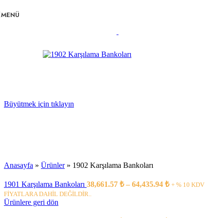
Navigasyona atla
Ana içeriğe atla
MENÜ
Büyütmek için tıklayın
Anasayfa
»
Ürünler
»
1902 Karşılama Bankoları
1901 Karşılama Bankoları
38,661.57
₺
–
64,435.94
₺
+ % 10 KDV
FİYATLARA DAHİL DEĞİLDİR..
Ürünlere geri dön