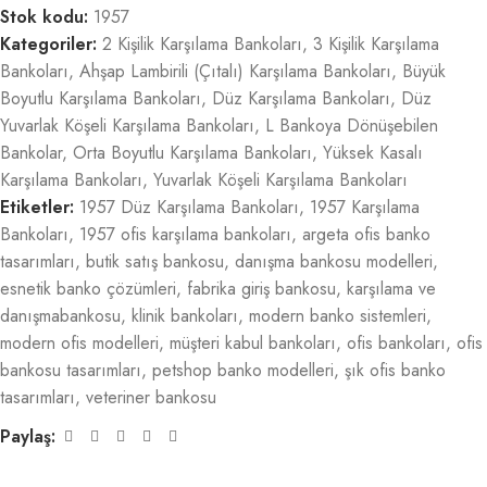
Stok kodu:
1957
Kategoriler:
2 Kişilik Karşılama Bankoları
,
3 Kişilik Karşılama
Bankoları
,
Ahşap Lambirili (Çıtalı) Karşılama Bankoları
,
Büyük
Boyutlu Karşılama Bankoları
,
Düz Karşılama Bankoları
,
Düz
Yuvarlak Köşeli Karşılama Bankoları
,
L Bankoya Dönüşebilen
Bankolar
,
Orta Boyutlu Karşılama Bankoları
,
Yüksek Kasalı
Karşılama Bankoları
,
Yuvarlak Köşeli Karşılama Bankoları
Etiketler:
1957 Düz Karşılama Bankoları
,
1957 Karşılama
Bankoları
,
1957 ofis karşılama bankoları
,
argeta ofis banko
tasarımları
,
butik satış bankosu
,
danışma bankosu modelleri
,
esnetik banko çözümleri
,
fabrika giriş bankosu
,
karşılama ve
danışmabankosu
,
klinik bankoları
,
modern banko sistemleri
,
modern ofis modelleri
,
müşteri kabul bankoları
,
ofis bankoları
,
ofis
bankosu tasarımları
,
petshop banko modelleri
,
şık ofis banko
tasarımları
,
veteriner bankosu
Paylaş: