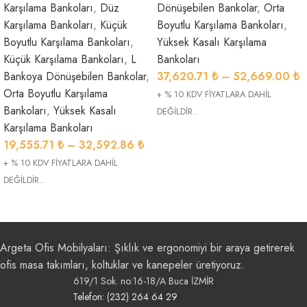
Karşılama Bankoları
,
Düz
Dönüşebilen Bankolar
,
Orta
Karşılama Bankoları
,
Küçük
Boyutlu Karşılama Bankoları
,
Boyutlu Karşılama Bankoları
,
Yüksek Kasalı Karşılama
Küçük Karşılama Bankoları
,
L
Bankoları
Bankoya Dönüşebilen Bankolar
,
37,620.71
₺
–
52,669.00
₺
Orta Boyutlu Karşılama
+ % 10 KDV FİYATLARA DAHİL
Bankoları
,
Yüksek Kasalı
DEĞİLDİR..
Karşılama Bankoları
19,555.71
₺
–
32,592.86
₺
+ % 10 KDV FİYATLARA DAHİL
DEĞİLDİR..
Argeta Ofis Mobilyaları: Şıklık ve ergonomiyi bir araya getirerek
ofis masa takımları, koltuklar ve kanepeler üretiyoruz.
619/1 Sok. no:16-18/A Buca İZMİR
Telefon: (232) 264 64 29