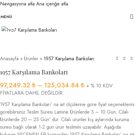
Navigasyona atla
Ana içeriğe atla
MENÜ
Büyütmek için tıklayın
Anasayfa
»
Ürünler
»
1957 Karşılama Bankoları
1957 Karşılama Bankoları
97,249.32
₺
–
125,034.84
₺
+ % 10 KDV
FİYATLARA DAHİL DEĞİLDİR..
1957 Karşılama Bankoları’ na ait ölçülerine göre fiyat seçeneklerini
görebilirsiniz.Teslim Süresi Lamine Ürünlerde 3 – 10 Gün; Cilalı
Ürünlerde 20 – 25 Gün’ dür. Cilalı ürünler kış aylarında kuruma
süresi bağlı olarak 1-2 gün ürün teslimini uzayabilir. Aşağıda
bulunan SEÇENEKLER kısmından 1957 Karşılama Bankoları’ na ait