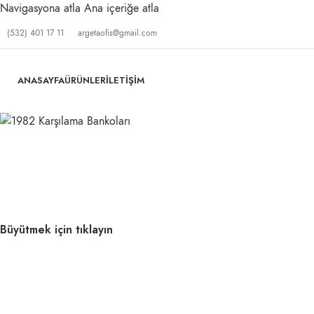
Navigasyona atla
Ana içeriğe atla
(532) 401 17 11
argetaofis@gmail.com
ANASAYFA
ÜRÜNLER
İLETIŞIM
Büyütmek için tıklayın