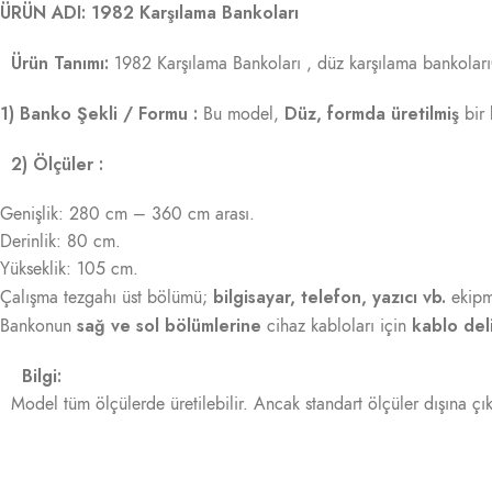
ÜRÜN ADI: 1982 Karşılama Bankoları
Ürün Tanımı:
1982 Karşılama Bankoları , düz karşılama bankoları0tek
1) Banko Şekli / Formu :
Düz, formda üretilmiş
Bu model,
bir 
2) Ölçüler :
Genişlik: 280 cm – 360 cm arası.
Derinlik: 80 cm.
Yükseklik: 105 cm.
bilgisayar, telefon, yazıcı vb.
Çalışma tezgahı üst bölümü;
ekipma
sağ ve sol bölümlerine
kablo deli
Bankonun
cihaz kabloları için
Bilgi:
Model tüm ölçülerde üretilebilir. Ancak standart ölçüler dışına çıkı