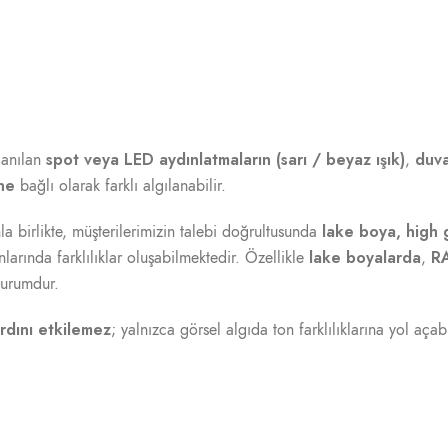
spot veya LED aydınlatmaların (sarı / beyaz ışık)
duva
lanılan
,
ine
bağlı olarak farklı algılanabilir.
lake boya, high 
a birlikte, müşterilerimizin talebi doğrultusunda
lake boyalarda
RA
larında farklılıklar oluşabilmektedir. Özellikle
,
durumdur.
rdını etkilemez
; yalnızca görsel algıda ton farklılıklarına yol aça