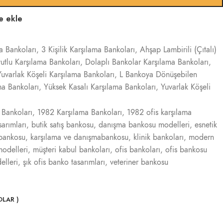
ne ekle
ma Bankoları
,
3 Kişilik Karşılama Bankoları
,
Ahşap Lambirili (Çıtalı)
utlu Karşılama Bankoları
,
Dolaplı Bankolar Karşılama Bankoları
,
uvarlak Köşeli Karşılama Bankoları
,
L Bankoya Dönüşebilen
ma Bankoları
,
Yüksek Kasalı Karşılama Bankoları
,
Yuvarlak Köşeli
 Bankoları
,
1982 Karşılama Bankoları
,
1982 ofis karşılama
sarımları
,
butik satış bankosu
,
danışma bankosu modelleri
,
esnetik
 bankosu
,
karşılama ve danışmabankosu
,
klinik bankoları
,
modern
odelleri
,
müşteri kabul bankoları
,
ofis bankoları
,
ofis bankosu
lleri
,
şık ofis banko tasarımları
,
veteriner bankosu
LAR )