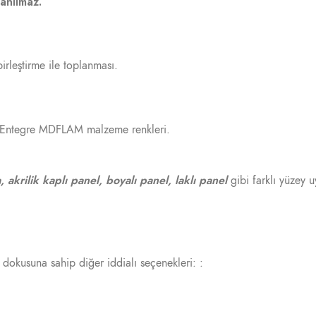
anılmaz.
rleştirme ile toplanması.
 Entegre MDFLAM malzeme renkleri.
, akrilik kaplı panel, boyalı panel, laklı panel
gibi farklı yüzey 
y dokusuna sahip diğer iddialı seçenekleri: :