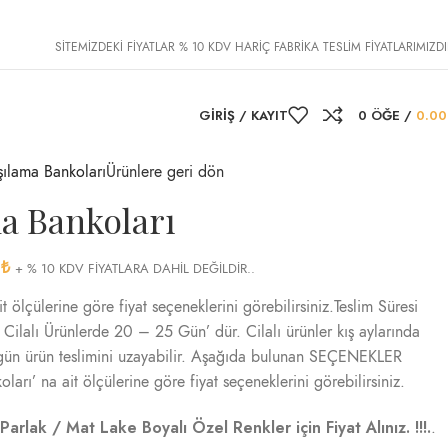
SİTEMİZDEKİ FİYATLAR % 10 KDV HARİÇ FABRİKA TESLİM FİYATLARIMIZDI
GIRIŞ / KAYIT
0
ÖĞE
/
0.0
ılama Bankoları
Ürünlere geri dön
a Bankoları
7
₺
+ % 10 KDV FİYATLARA DAHİL DEĞİLDİR..
 ölçülerine göre fiyat seçeneklerini görebilirsiniz.Teslim Süresi
ilalı Ürünlerde 20 – 25 Gün’ dür. Cilalı ürünler kış aylarında
 gün ürün teslimini uzayabilir. Aşağıda bulunan SEÇENEKLER
arı’ na ait ölçülerine göre fiyat seçeneklerini görebilirsiniz.
arlak / Mat Lake Boyalı Özel Renkler için Fiyat Alınız. !!!.
.