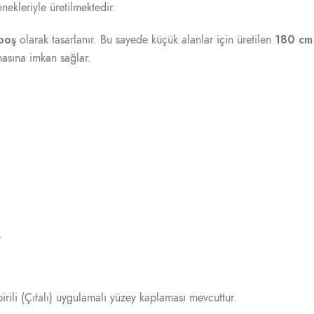
nekleriyle üretilmektedir.
boş
180 cm
olarak tasarlanır. Bu sayede küçük alanlar için üretilen
şmasına imkan sağlar.
.
ili (Çıtalı) uygulamalı yüzey kaplaması mevcuttur.