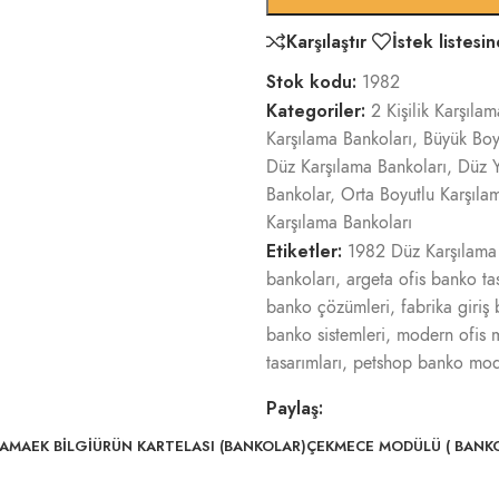
Karşılaştır
İstek listesi
Stok kodu:
1982
Kategoriler:
2 Kişilik Karşıla
Karşılama Bankoları
,
Büyük Boy
Düz Karşılama Bankoları
,
Düz Y
Bankolar
,
Orta Boyutlu Karşıla
Karşılama Bankoları
Etiketler:
1982 Düz Karşılama
bankoları
,
argeta ofis banko ta
banko çözümleri
,
fabrika giriş
banko sistemleri
,
modern ofis m
tasarımları
,
petshop banko mode
Paylaş:
LAMA
EK BILGI
ÜRÜN KARTELASI (BANKOLAR)
ÇEKMECE MODÜLÜ ( BANKO