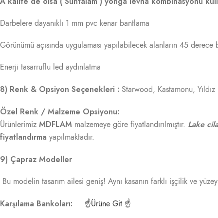
A kalite de olsa ( Suntalam ) yonga levha kombinasyonu kull
Darbelere dayanıklı 1 mm pvc kenar bantlama
Görünümü açısında uygulaması yapılabilecek alanların 45 derece bi
Enerji tasarruflu led aydınlatma
8) Renk & Opsiyon Seçenekleri :
Starwood, Kastamonu, Yıldız
Özel Renk / Malzeme Opsiyonu:
MDFLAM
Lake cila
Ürünlerimiz
malzemeye göre fiyatlandırılmıştır.
fiyatlandırma
yapılmaktadır.
9) Çapraz Modeller
Bu modelin tasarım ailesi geniş! Aynı kasanın farklı işçilik ve yüze
Karşılama Bankoları:
☝Ürüne Git ☝