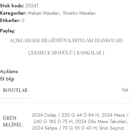
Stok kodu:
2024T
Kategoriler:
Makam Masaları
,
Yönetici Masaları
Etiketler:
0
Paylaş:
AÇIKLAMA
EK BILGI
ÜRÜN KARTELASI (BANKOLAR)
ÇEKMECE MODÜLÜ ( BANKOLAR )
Açıklama
Ek bilgi
Yok
BOYUTLAR
2024 Dolap / 220 G 44 D 84 H
,
2024 Masa /
ÜRÜN
240 G 185 D 75 H
,
2024 Ofis Masa Takımları
,
SEÇINIZ..
2024 Sehpa / 70 G 55 D 43 H
,
Ürün Seçiniz…