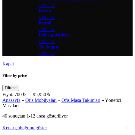
5 Ürünler
Keson
6 Ürünler
Kürsü
2 Ürünler
Priz aparatları
5 Ürünler
Tv Sehpa
2 Ürünler
Kapat
Filter by price
Filtrele
Fiyat:
700 ₺
—
95,950 ₺
Anasayfa
»
Ofis Mobilyaları
»
Ofis Masa Takımları
»
Yönetici
Masaları
40 sonuçtan 1-12 arası gösteriliyor
Kenar çubuğunu göster