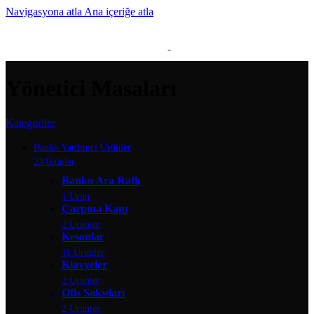
Navigasyona atla
Ana içeriğe atla
MENÜ
Yönetici Masaları
Kategoriler
Banko Yardımcı Ürünler
23 Ürünler
Banko Ara Raflı
1 Ürün
Çarpma Kapı
2 Ürünler
Kesonlar
11 Ürünler
Klavyeler
2 Ürünler
Ofis Saksıları
2 Ürünler