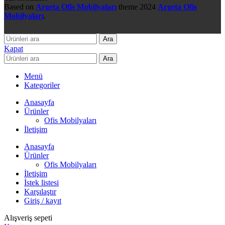
Based on
Argeta Ofis Mobilyaları
theme
2024
Argeta Ofis
Mobilyaları
.
Ara
Kapat
Ara
Menü
Kategoriler
Anasayfa
Ürünler
Ofis Mobilyaları
İletişim
Anasayfa
Ürünler
Ofis Mobilyaları
İletişim
İstek listesi
Karşılaştır
Giriş / kayıt
Alışveriş sepeti