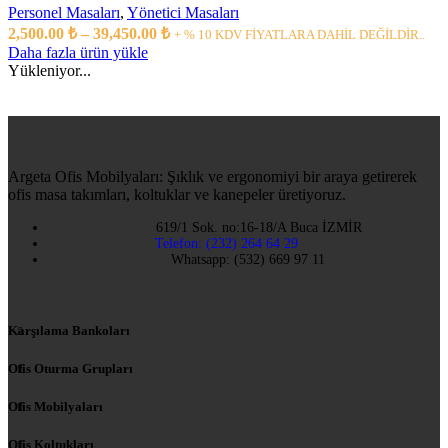
Personel Masaları
,
Yönetici Masaları
2,500.00
₺
–
39,450.00
₺
+ % 10 KDV FİYATLARA DAHİL DEĞİLDİR..
Daha fazla ürün yükle
Yükleniyor...
Argeta Ofis Mobilyaları: Şıklık ve ergonomiyi bir araya getirerek
ofis masa takımları, koltuklar ve kanepeler üretiyoruz.
619/1 Sok. no:16-18/A Buca İZMİR
Telefon: (232) 264 64 29
Whatsapp: (532) 669 97 11
Karşılama Bankoları
Ofis Oturma Grupları
Ofis Mobilyaları
Ofis Koltukları