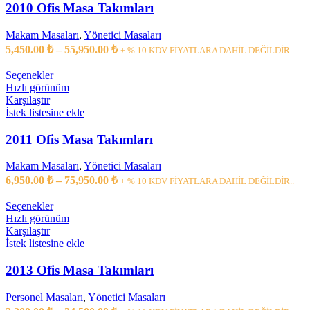
var.
2010 Ofis Masa Takımları
Seçenekler
ürün
Makam Masaları
,
Yönetici Masaları
sayfasından
Fiyat
5,450.00
₺
–
55,950.00
₺
+ % 10 KDV FİYATLARA DAHİL DEĞİLDİR..
seçilebilir
aralığı:
5,450.00 ₺
Bu
Seçenekler
ürünün
-
Hızlı görünüm
birden
Karşılaştır
55,950.00 ₺
fazla
İstek listesine ekle
varyasyonu
var.
2011 Ofis Masa Takımları
Seçenekler
ürün
Makam Masaları
,
Yönetici Masaları
sayfasından
Fiyat
6,950.00
₺
–
75,950.00
₺
+ % 10 KDV FİYATLARA DAHİL DEĞİLDİR..
seçilebilir
aralığı:
6,950.00 ₺
Bu
Seçenekler
ürünün
-
Hızlı görünüm
birden
Karşılaştır
75,950.00 ₺
fazla
İstek listesine ekle
varyasyonu
var.
2013 Ofis Masa Takımları
Seçenekler
ürün
Personel Masaları
,
Yönetici Masaları
sayfasından
Fiyat