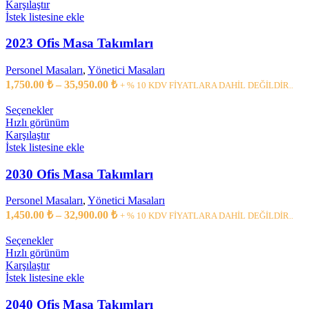
birden
Karşılaştır
27,750.00 ₺
fazla
İstek listesine ekle
varyasyonu
var.
2023 Ofis Masa Takımları
Seçenekler
ürün
Personel Masaları
,
Yönetici Masaları
sayfasından
Fiyat
1,750.00
₺
–
35,950.00
₺
+ % 10 KDV FİYATLARA DAHİL DEĞİLDİR..
seçilebilir
aralığı:
1,750.00 ₺
Bu
Seçenekler
ürünün
-
Hızlı görünüm
birden
Karşılaştır
35,950.00 ₺
fazla
İstek listesine ekle
varyasyonu
var.
2030 Ofis Masa Takımları
Seçenekler
ürün
Personel Masaları
,
Yönetici Masaları
sayfasından
Fiyat
1,450.00
₺
–
32,900.00
₺
+ % 10 KDV FİYATLARA DAHİL DEĞİLDİR..
seçilebilir
aralığı:
1,450.00 ₺
Bu
Seçenekler
ürünün
-
Hızlı görünüm
birden
Karşılaştır
32,900.00 ₺
fazla
İstek listesine ekle
varyasyonu
var.
2040 Ofis Masa Takımları