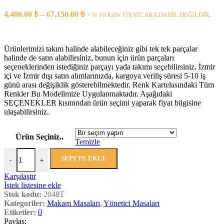
46,500.00 ₺
Fiyat
4,400.00
₺
–
67,150.00
₺
+ % 10 KDV FİYATLARA DAHİL DEĞİLDİR..
aralığı:
4,400.00 ₺
-
Ürünlerimizi takım halinde alabileceğiniz gibi tek tek parçalar
67,150.00 ₺
halinde de satın alabilirsiniz, bunun için ürün parçaları
seçeneklerinden istediğiniz parçayı yada takımı seçebilirsiniz. İzmir
içi ve İzmir dışı satın alımlarınızda, kargoya veriliş süresi 5-10 iş
günü arası değişiklik gösterebilmektedir. Renk Kartelasındaki Tüm
Renkler Bu Modelimize Uygulanmaktadır. Aşağıdaki
SEÇENEKLER kısmından ürün seçimi yaparak fiyat bilgisine
ulaşabilirsiniz.
Ürün Seçiniz..
Temizle
2048 Ofis Masa Takımları adet
SEPETE EKLE
-
+
Karşılaştır
İstek listesine ekle
Stok kodu:
2048T
Kategoriler:
Makam Masaları
,
Yönetici Masaları
Etiketler:
0
Paylaş: