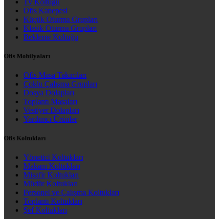
Tv Koltuğu
Ofis Kanepesi
Küçük Oturma Grupları
Klasik Oturma Grupları
Bekleme Koltuğu
Ofis Mobilyaları
Ofis Masa Takımları
Çoklu Çalışma Grupları
Dosya Dolapları
Toplantı Masaları
Vestiyer Dolapları
Yardımcı Ürünler
Ofis Koltukları
Yönetici Koltukları
Makam Koltukları
Misafir Koltukları
Müdür Koltukları
Personel ve Çalışma Koltukları
Toplantı Koltukları
Şef Koltukları