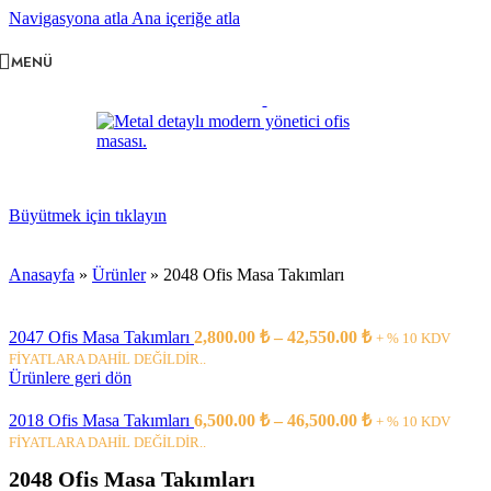
Navigasyona atla
Ana içeriğe atla
MENÜ
Büyütmek için tıklayın
Anasayfa
»
Ürünler
»
2048 Ofis Masa Takımları
Fiyat
2047 Ofis Masa Takımları
2,800.00
₺
–
42,550.00
₺
+ % 10 KDV
aralığı:
FİYATLARA DAHİL DEĞİLDİR..
2,800.00 ₺
Ürünlere geri dön
-
Fiyat
42,550.00 ₺
2018 Ofis Masa Takımları
6,500.00
₺
–
46,500.00
₺
+ % 10 KDV
aralığı:
FİYATLARA DAHİL DEĞİLDİR..
6,500.00 ₺
2048 Ofis Masa Takımları
-