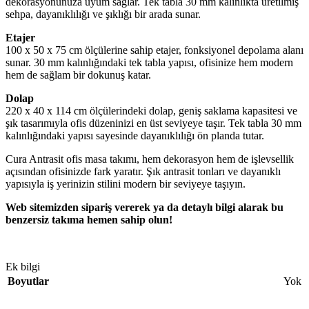
dekorasyonunuza uyum sağlar. Tek tabla 30 mm kalınlıkta üretilmiş
sehpa, dayanıklılığı ve şıklığı bir arada sunar.
Etajer
100 x 50 x 75 cm ölçülerine sahip etajer, fonksiyonel depolama alanı
sunar. 30 mm kalınlığındaki tek tabla yapısı, ofisinize hem modern
hem de sağlam bir dokunuş katar.
Dolap
220 x 40 x 114 cm ölçülerindeki dolap, geniş saklama kapasitesi ve
şık tasarımıyla ofis düzeninizi en üst seviyeye taşır. Tek tabla 30 mm
kalınlığındaki yapısı sayesinde dayanıklılığı ön planda tutar.
Cura Antrasit ofis masa takımı, hem dekorasyon hem de işlevsellik
açısından ofisinizde fark yaratır. Şık antrasit tonları ve dayanıklı
yapısıyla iş yerinizin stilini modern bir seviyeye taşıyın.
Web sitemizden sipariş vererek ya da detaylı bilgi alarak bu
benzersiz takıma hemen sahip olun!
Ek bilgi
Boyutlar
Yok