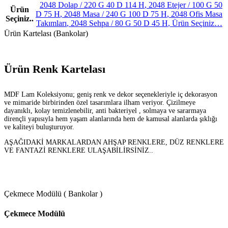
2048 Dolap / 220 G 40 D 114 H
,
2048 Etejer / 100 G 50
Ürün
D 75 H
,
2048 Masa / 240 G 100 D 75 H
,
2048 Ofis Masa
Seçiniz..
Takımları
,
2048 Sehpa / 80 G 50 D 45 H
,
Ürün Seçiniz…
Ürün Kartelası (Bankolar)
Ürün Renk Kartelası
MDF Lam Koleksiyonu; geniş renk ve dekor seçenekleriyle iç dekorasyon
ve mimaride birbirinden özel tasarımlara ilham veriyor. Çizilmeye
dayanıklı, kolay temizlenebilir, anti bakteriyel , solmaya ve sararmaya
dirençli yapısıyla hem yaşam alanlarında hem de kamusal alanlarda şıklığı
ve kaliteyi buluşturuyor.
AŞAĞIDAKİ MARKALARDAN AHŞAP RENKLERE, DÜZ RENKLERE
VE FANTAZİ RENKLERE ULAŞABİLİRSİNİZ..
Çekmece Modülü ( Bankolar )
Çekmece Modülü