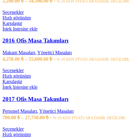
2,200.00
₺
–
34,500.00
₺
+ % 10 KDV FİYATLARA DAHİL DEĞİLDİR..
seçilebilir
aralığı:
2,200.00 ₺
Bu
Seçenekler
ürünün
-
Hızlı görünüm
birden
Karşılaştır
34,500.00 ₺
fazla
İstek listesine ekle
varyasyonu
var.
2016 Ofis Masa Takımları
Seçenekler
ürün
Makam Masaları
,
Yönetici Masaları
sayfasından
Fiyat
4,250.00
₺
–
55,600.00
₺
+ % 10 KDV FİYATLARA DAHİL DEĞİLDİR..
seçilebilir
aralığı:
4,250.00 ₺
Bu
Seçenekler
ürünün
-
Hızlı görünüm
birden
Karşılaştır
55,600.00 ₺
fazla
İstek listesine ekle
varyasyonu
var.
2017 Ofis Masa Takımları
Seçenekler
ürün
Personel Masaları
,
Yönetici Masaları
sayfasından
Fiyat
700.00
₺
–
27,750.00
₺
+ % 10 KDV FİYATLARA DAHİL DEĞİLDİR..
seçilebilir
aralığı:
700.00 ₺
Bu
Seçenekler
ürünün
-
Hızlı görünüm