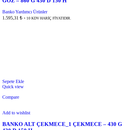
GÖZ – 860 G 430 D 150 H
Banko Yardımcı Ürünler
1.595,31 ₺
+ 10 KDV HARİÇ FİYATIDIR.
Sepete Ekle
Quick view
Compare
Add to wishlist
BANKO ALT ÇEKMECE_1 ÇEKMECE – 430 G