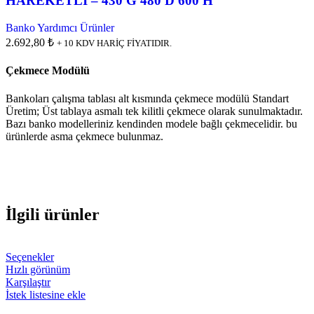
HAREKETLİ – 430 G 480 D 600 H
Banko Yardımcı Ürünler
2.692,80 ₺
+ 10 KDV HARİÇ FİYATIDIR.
Çekmece Modülü
Bankoları çalışma tablası alt kısmında çekmece modülü Standart
Üretim; Üst tablaya asmalı tek kilitli çekmece olarak sunulmaktadır.
Bazı banko modelleriniz kendinden modele bağlı çekmecelidir. bu
ürünlerde asma çekmece bulunmaz.
İlgili ürünler
Bu
Seçenekler
ürünün
Hızlı görünüm
birden
Karşılaştır
fazla
İstek listesine ekle
varyasyonu