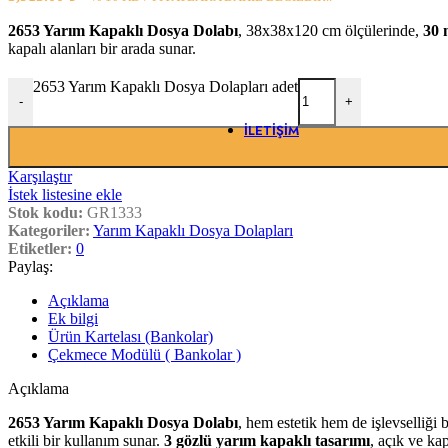
Banko Ara Ra
Çarpma Kap
2653 Yarım Kapaklı Dosya Dolabı
, 38x38x120 cm ölçülerinde,
30 
Kesonlar
kapalı alanları bir arada sunar.
Klavyeler
Ofis Saksılar
2653 Yarım Kapaklı Dosya Dolapları adet
Pc Taşıyıcıla
-
+
Yazıcı Dolapl
İLETIŞIM
Karşılaştır
İstek listesine ekle
Stok kodu:
GR1333
Kategoriler:
Yarım Kapaklı Dosya Dolapları
Etiketler:
0
Paylaş:
Açıklama
Ek bilgi
Ürün Kartelası (Bankolar)
Çekmece Modülü ( Bankolar )
Açıklama
2653 Yarım Kapaklı Dosya Dolabı
, hem estetik hem de işlevselliği 
etkili bir kullanım sunar.
3 gözlü yarım kapaklı tasarımı
, açık ve ka