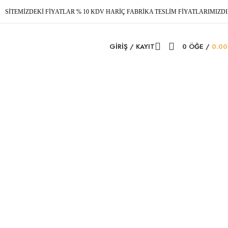
SİTEMİZDEKİ FİYATLAR % 10 KDV HARİÇ FABRİKA TESLİM FİYATLARIMIZDI
GIRIŞ / KAYIT
0
ÖĞE
/
0.0