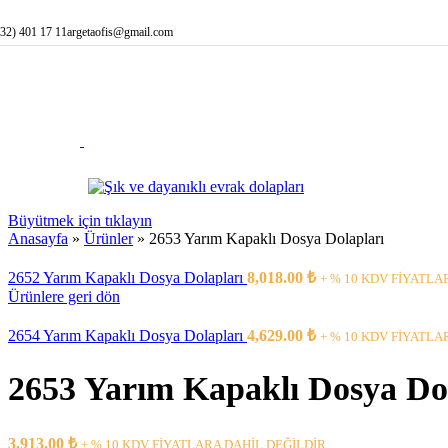
Orta Boyutlu
Navigasyona atla
Ana içeriğe atla
Büyük Boyut
532) 401 17 11
argetaofis@gmail.com
Personel Sayısına 
1 Kişilik Ka
2 Kişilik Ka
3 Kişilik Ka
4 Kişilik Ka
5 Kişilik Ka
6 Kişilik Ka
Şekillerine Göre B
Düz Karşılam
C Şeklinde (
L Şeklinde K
Büyütmek için tıklayın
Klasik
Anasayfa
»
Ürünler
»
2653 Yarım Kapaklı Dosya Dolapları
45° Aç
İç L Ş
2652 Yarım Kapaklı Dosya Dolapları
8,018.00
₺
+ % 10 KDV FİYATLA
U Şeklinde K
Ürünlere geri dön
Özelliklerine Göre
Ahşap Lambir
2654 Yarım Kapaklı Dosya Dolapları
4,629.00
₺
+ % 10 KDV FİYATLA
Klasik Karşı
Engelli Karş
2653 Yarım Kapaklı Dosya Do
Ön Vitrin / 
Küre Ayaklı 
L Bankoya D
Banko Yardımcı Ür
3,913.00
₺
+ % 10 KDV FİYATLARA DAHİL DEĞİLDİR..