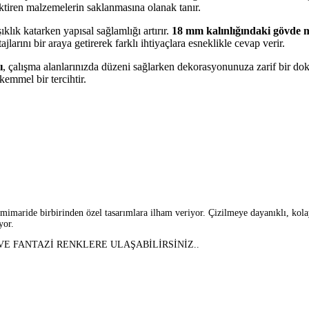
ktiren malzemelerin saklanmasına olanak tanır.
şıklık katarken yapısal sağlamlığı artırır.
18 mm kalınlığındaki gövde 
jlarını bir araya getirerek farklı ihtiyaçlara esneklikle cevap verir.
ı
, çalışma alanlarınızda düzeni sağlarken dekorasyonunuza zarif bir do
emmel bir tercihtir.
aride birbirinden özel tasarımlara ilham veriyor. Çizilmeye dayanıklı, kolay t
yor.
 FANTAZİ RENKLERE ULAŞABİLİRSİNİZ..