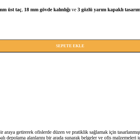
flı
ı
mm üst taç
,
18 mm gövde kalınlığı
ve
3 gözlü yarım kapaklı tasarım
ı
r
arı
SEPETE EKLE
bir araya getirerek ofislerde düzen ve pratiklik sağlamak için tasarlanmışt
palı depolama alanlarını bir arada sunarak belgeler ve ofis malzemeleri iç