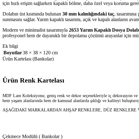
için hızlı erişim sağlarken kapaklı bölme, daha özel veya koruma gere
Dolabın üst kısmında bulunan
30 mm kalınlığındaki taç
, tasarımına 
sunmasını sağlar. Yarım kapaklı tasarımı, açık ve kapalı alanların avanta
Modern ve minimalist tasarımıyla
2653 Yarım Kapaklı Dosya Dolab
profesyonel hem de dayanıklı bir depolama çözümü arayanlar için mük
Ek bilgi
Boyutlar
38 × 38 × 120 cm
Ürün Kartelası (Bankolar)
Ürün Renk Kartelası
MDF Lam Koleksiyonu; geniş renk ve dekor seçenekleriyle iç dekorasyon ve mim
hem yaşam alanlarında hem de kamusal alanlarda şıklığı ve kaliteyi buluşturu
AŞAĞIDAKİ MARKALARDAN AHŞAP RENKLERE, DÜZ RENKLERE VE
Çekmece Modülü ( Bankolar )