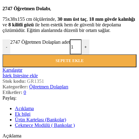
2747 Öğretmen Dolabı
,
75x38x155 cm ölçülerinde,
30 mm üst taç
,
18 mm gövde kalınlığı
ve
8 kilitli gözü
ile hem estetik hem de güvenli bir depolama
çözümüdür. Eğitim alanlarında düzenli bir ortam sağlar.
2747 Öğretmen Dolapları adet
-
+
SEPETE EKLE
Karşılaştır
İstek listesine ekle
Stok kodu:
GR1351
Kategoriler:
Öğretmen Dolapları
Etiketler:
0
Paylaş:
Açıklama
Ek bilgi
Ürün Kartelası (Bankolar)
Çekmece Modülü ( Bankolar )
Açıklama