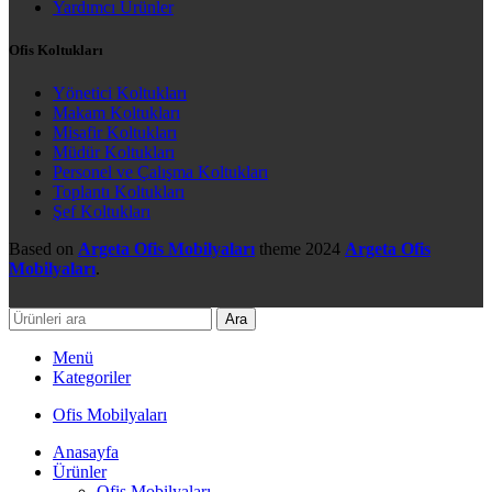
Yardımcı Ürünler
Ofis Koltukları
Yönetici Koltukları
Makam Koltukları
Misafir Koltukları
Müdür Koltukları
Personel ve Çalışma Koltukları
Toplantı Koltukları
Şef Koltukları
Based on
Argeta Ofis Mobilyaları
theme
2024
Argeta Ofis
Mobilyaları
.
Ara
Menü
Kategoriler
Ofis Mobilyaları
Anasayfa
Ürünler
Ofis Mobilyaları