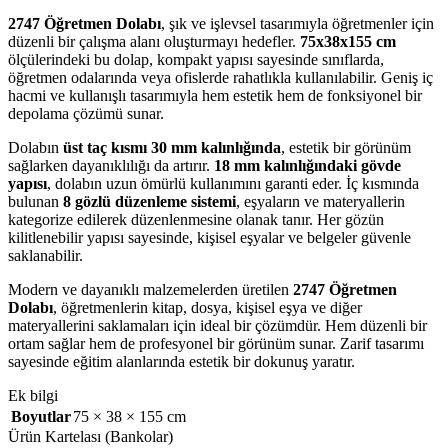
2747 Öğretmen Dolabı
, şık ve işlevsel tasarımıyla öğretmenler için
düzenli bir çalışma alanı oluşturmayı hedefler.
75x38x155 cm
ölçülerindeki bu dolap, kompakt yapısı sayesinde sınıflarda,
öğretmen odalarında veya ofislerde rahatlıkla kullanılabilir. Geniş iç
hacmi ve kullanışlı tasarımıyla hem estetik hem de fonksiyonel bir
depolama çözümü sunar.
Dolabın
üst taç kısmı 30 mm kalınlığında
, estetik bir görünüm
sağlarken dayanıklılığı da artırır.
18 mm kalınlığındaki gövde
yapısı
, dolabın uzun ömürlü kullanımını garanti eder. İç kısmında
bulunan
8 gözlü düzenleme sistemi
, eşyaların ve materyallerin
kategorize edilerek düzenlenmesine olanak tanır. Her gözün
kilitlenebilir yapısı sayesinde, kişisel eşyalar ve belgeler güvenle
saklanabilir.
Modern ve dayanıklı malzemelerden üretilen
2747 Öğretmen
Dolabı
, öğretmenlerin kitap, dosya, kişisel eşya ve diğer
materyallerini saklamaları için ideal bir çözümdür. Hem düzenli bir
ortam sağlar hem de profesyonel bir görünüm sunar. Zarif tasarımı
sayesinde eğitim alanlarında estetik bir dokunuş yaratır.
Ek bilgi
Boyutlar
75 × 38 × 155 cm
Ürün Kartelası (Bankolar)