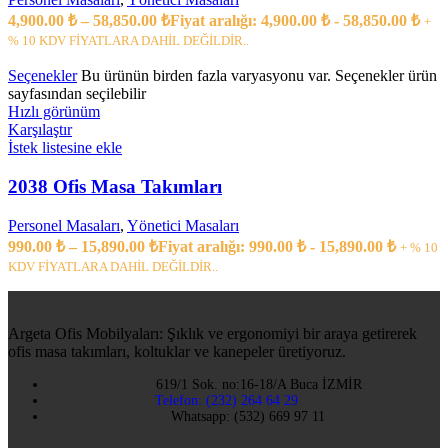
4,900.00
₺
–
58,850.00
₺
Fiyat aralığı: 4,900.00 ₺ - 58,850.00 ₺
+
% 10 KDV FİYATLARA DAHİL DEĞİLDİR..
Seçenekler
Bu ürünün birden fazla varyasyonu var. Seçenekler ürün
sayfasından seçilebilir
Hızlı görünüm
Karşılaştır
İstek listesine ekle
2038 Ofis Masa Takımları
Personel Masaları
,
Yönetici Masaları
990.00
₺
–
15,890.00
₺
Fiyat aralığı: 990.00 ₺ - 15,890.00 ₺
+ % 10
KDV FİYATLARA DAHİL DEĞİLDİR..
Argeta Ofis Mobilyaları: Şıklık ve ergonomiyi bir araya getirerek
ofis masa takımları, koltuklar ve kanepeler üretiyoruz.
619/1 Sok. no:16-18/A Buca İZMİR
Telefon: (232) 264 64 29
Whatsapp: (532) 669 97 11