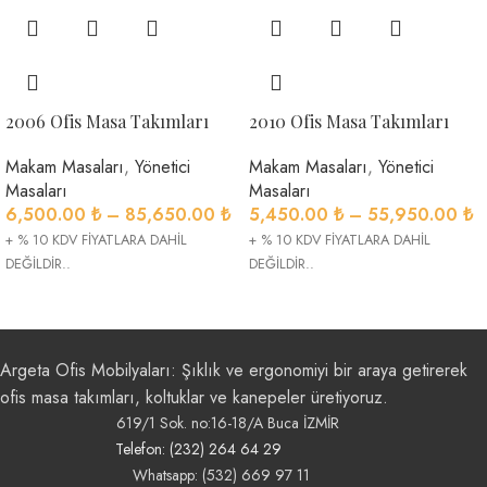
2006 Ofis Masa Takımları
2010 Ofis Masa Takımları
Makam Masaları
,
Yönetici
Makam Masaları
,
Yönetici
Masaları
Masaları
6,500.00
₺
–
85,650.00
₺
5,450.00
₺
–
55,950.00
₺
+ % 10 KDV FİYATLARA DAHİL
+ % 10 KDV FİYATLARA DAHİL
DEĞİLDİR..
DEĞİLDİR..
Argeta Ofis Mobilyaları: Şıklık ve ergonomiyi bir araya getirerek
ofis masa takımları, koltuklar ve kanepeler üretiyoruz.
619/1 Sok. no:16-18/A Buca İZMİR
Telefon: (232) 264 64 29
Whatsapp: (532) 669 97 11