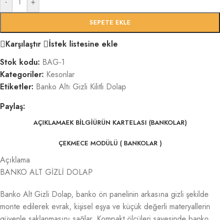
-
+
SEPETE EKLE
Karşılaştır
İstek listesine ekle
Stok kodu:
BAG-1
Kategoriler:
Kesonlar
Etiketler:
Banko Altı Gizli Kilitli Dolap
Paylaş:
AÇIKLAMA
EK BILGI
ÜRÜN KARTELASI (BANKOLAR)
ÇEKMECE MODÜLÜ ( BANKOLAR )
Açıklama
BANKO ALT GİZLİ DOLAP
Banko Alt Gizli Dolap, banko ön panelinin arkasına gizli şekilde
monte edilerek evrak, kişisel eşya ve küçük değerli materyallerin
güvenle saklanmasını sağlar. Kompakt ölçüleri sayesinde banko