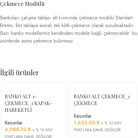
Çekmece Modülü
Bankoları çalışma tablası alt kısmında çekmece modülü Standart
Üretim; Üst tablaya asmalı tek kilitli çekmece olarak sunulmaktadır.
Bazı banko modelleriniz kendinden modele bağlı çekmecelidir. bu
ürünlerde asma çekmece bulunmaz.
İlgili ürünler
BANKO ALT 1-
BANKO ALT ÇEKMECE_1
ÇEKMECE_1 KAPAK-
ÇEKMECE
HAREKETLİ
Kesonlar
Kesonlar
1,652.00
₺
+ % 10 KDV
4,088.70
₺
+ % 10 KDV
FİYATLARA DAHİL DEĞİLDİR..
FİYATLARA DAHİL DEĞİLDİR..