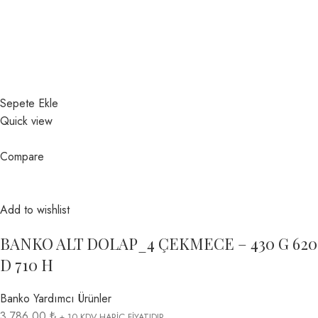
Sepete Ekle
Quick view
Compare
Add to wishlist
BANKO ALT DOLAP_4 ÇEKMECE – 430 G 620
D 710 H
Banko Yardımcı Ürünler
3.786,00 ₺
+ 10 KDV HARİÇ FİYATIDIR.