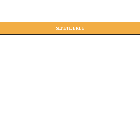
rünler
Raflı
pı
SEPETE EKLE
rı
ar
pları