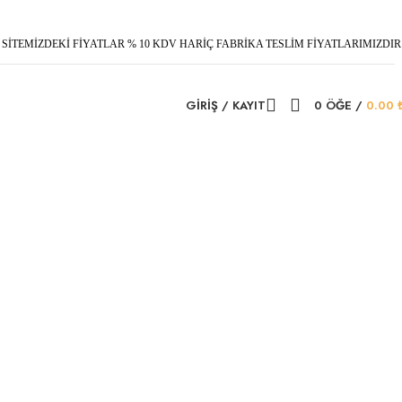
SİTEMİZDEKİ FİYATLAR % 10 KDV HARİÇ FABRİKA TESLİM FİYATLARIMIZDIR
GIRIŞ / KAYIT
0
ÖĞE
/
0.00