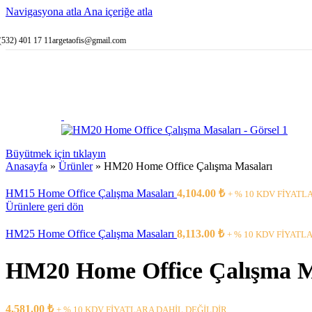
Küçük Boyu
Navigasyona atla
Ana içeriğe atla
Orta Boyutl
Büyük Boyu
(532) 401 17 11
argetaofis@gmail.com
Personel Sayısına
1 Kişilik K
2 Kişilik K
3 Kişilik K
4 Kişilik K
5 Kişilik K
6 Kişilik K
Şekillerine Göre 
Düz Karşıl
Büyütmek için tıklayın
C Şeklinde 
Anasayfa
»
Ürünler
»
HM20 Home Office Çalışma Masaları
L Şeklinde 
Klasi
HM15 Home Office Çalışma Masaları
4,104.00
₺
45° A
+ % 10 KDV FİYATL
Ürünlere geri dön
İç L 
U Şeklinde 
Özelliklerine Gör
HM25 Home Office Çalışma Masaları
8,113.00
₺
+ % 10 KDV FİYATL
Ahşap Lambi
Klasik Karş
HM20 Home Office Çalışma M
Engelli Kar
Ön Vitrin /
Küre Ayaklı
L Bankoya 
4,581.00
₺
+ % 10 KDV FİYATLARA DAHİL DEĞİLDİR..