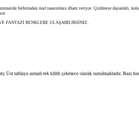
aride birbirinden özel tasarımlara ilham veriyor. Çizilmeye dayanıklı, kolay t
yor.
 FANTAZİ RENKLERE ULAŞABİLİRSİNİZ..
m; Üst tablaya asmalı tek kilitli çekmece olarak sunulmaktadır. Bazı b