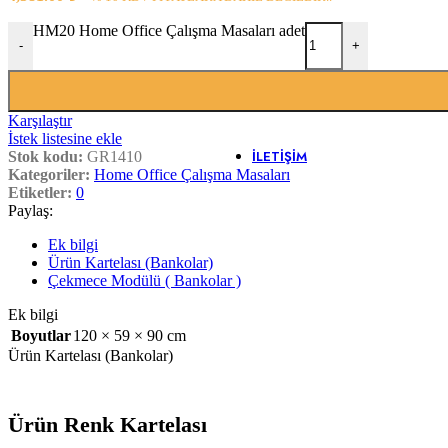
Banko Yardımcı Ü
Banko Ara 
HM20 Home Office Çalışma Masaları adet
-
+
Çarpma Ka
Kesonlar
Klavyeler
Ofis Saksıla
Pc Taşıyıcıl
Karşılaştır
Yazıcı Dola
İstek listesine ekle
İLETIŞIM
Stok kodu:
GR1410
Kategoriler:
Home Office Çalışma Masaları
Etiketler:
0
Paylaş:
Ek bilgi
Ürün Kartelası (Bankolar)
Çekmece Modülü ( Bankolar )
Ek bilgi
Boyutlar
120 × 59 × 90 cm
Ürün Kartelası (Bankolar)
Ürün Renk Kartelası