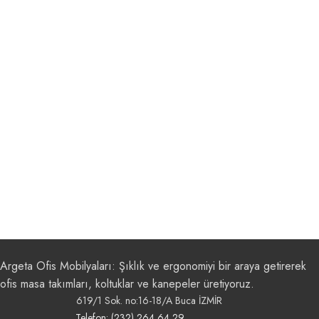
Argeta Ofis Mobilyaları: Şıklık ve ergonomiyi bir araya getirerek
ofis masa takımları, koltuklar ve kanepeler üretiyoruz.
619/1 Sok. no:16-18/A Buca İZMİR
Telefon: (232) 264 64 29