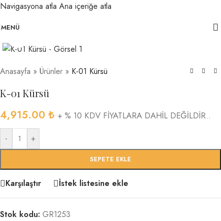
Navigasyona atla
Ana içeriğe atla
MENÜ
Büyütmek için tıklayın
Anasayfa
»
Ürünler
»
K-01 Kürsü
K-01 Kürsü
4,915.00
₺
+ % 10 KDV FİYATLARA DAHİL DEĞİLDİR..
-
+
SEPETE EKLE
Karşılaştır
İstek listesine ekle
Stok kodu:
GR1253