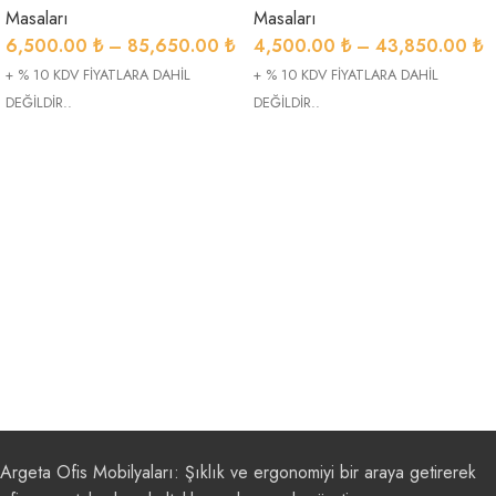
Masaları
Masaları
6,500.00
₺
–
85,650.00
₺
4,500.00
₺
–
43,850.00
₺
+ % 10 KDV FİYATLARA DAHİL
+ % 10 KDV FİYATLARA DAHİL
DEĞİLDİR..
DEĞİLDİR..
Argeta Ofis Mobilyaları: Şıklık ve ergonomiyi bir araya getirerek