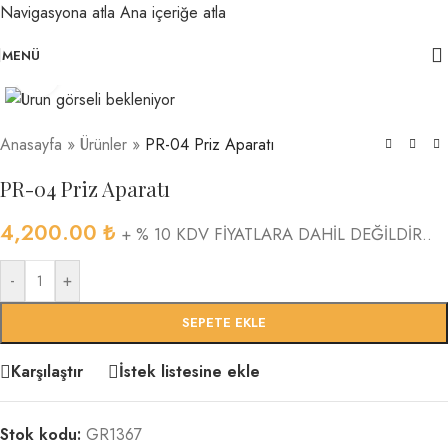
Navigasyona atla
Ana içeriğe atla
MENÜ
Büyütmek için tıklayın
Anasayfa
»
Ürünler
»
PR-04 Priz Aparatı
PR-04 Priz Aparatı
4,200.00
₺
+ % 10 KDV FİYATLARA DAHİL DEĞİLDİR..
-
+
SEPETE EKLE
Karşılaştır
İstek listesine ekle
Stok kodu:
GR1367