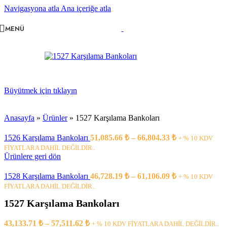
Navigasyona atla
Ana içeriğe atla
MENÜ
Büyütmek için tıklayın
Anasayfa
»
Ürünler
»
1527 Karşılama Bankoları
1526 Karşılama Bankoları
51,085.66
₺
–
66,804.33
₺
+ % 10 KDV
FİYATLARA DAHİL DEĞİLDİR..
Ürünlere geri dön
1528 Karşılama Bankoları
46,728.19
₺
–
61,106.09
₺
+ % 10 KDV
FİYATLARA DAHİL DEĞİLDİR..
1527 Karşılama Bankoları
43,133.71
₺
–
57,511.62
₺
+ % 10 KDV FİYATLARA DAHİL DEĞİLDİR..