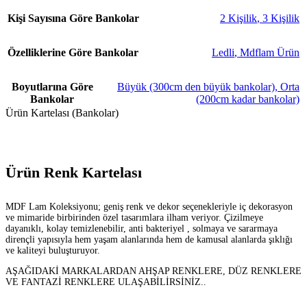
Kişi Sayısına Göre Bankolar
2 Kişilik
,
3 Kişilik
Özelliklerine Göre Bankolar
Ledli
,
Mdflam Ürün
Boyutlarına Göre
Büyük (300cm den büyük bankolar)
,
Orta
Bankolar
(200cm kadar bankolar)
Ürün Kartelası (Bankolar)
Ürün Renk Kartelası
MDF Lam Koleksiyonu; geniş renk ve dekor seçenekleriyle iç dekorasyon
ve mimaride birbirinden özel tasarımlara ilham veriyor. Çizilmeye
dayanıklı, kolay temizlenebilir, anti bakteriyel , solmaya ve sararmaya
dirençli yapısıyla hem yaşam alanlarında hem de kamusal alanlarda şıklığı
ve kaliteyi buluşturuyor.
AŞAĞIDAKİ MARKALARDAN AHŞAP RENKLERE, DÜZ RENKLERE
VE FANTAZİ RENKLERE ULAŞABİLİRSİNİZ..