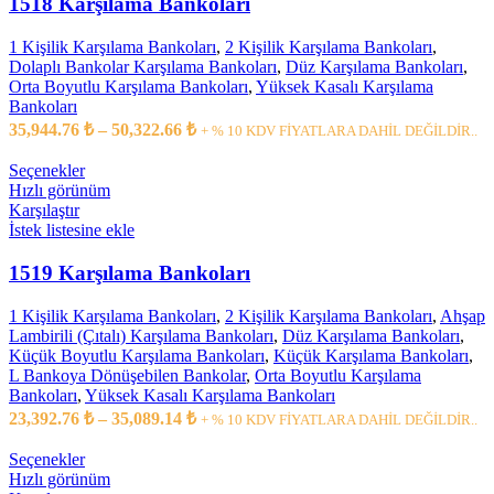
1518 Karşılama Bankoları
1 Kişilik Karşılama Bankoları
,
2 Kişilik Karşılama Bankoları
,
Dolaplı Bankolar Karşılama Bankoları
,
Düz Karşılama Bankoları
,
Orta Boyutlu Karşılama Bankoları
,
Yüksek Kasalı Karşılama
Bankoları
35,944.76
₺
–
50,322.66
₺
+ % 10 KDV FİYATLARA DAHİL DEĞİLDİR..
Seçenekler
Hızlı görünüm
Karşılaştır
İstek listesine ekle
1519 Karşılama Bankoları
1 Kişilik Karşılama Bankoları
,
2 Kişilik Karşılama Bankoları
,
Ahşap
Lambirili (Çıtalı) Karşılama Bankoları
,
Düz Karşılama Bankoları
,
Küçük Boyutlu Karşılama Bankoları
,
Küçük Karşılama Bankoları
,
L Bankoya Dönüşebilen Bankolar
,
Orta Boyutlu Karşılama
Bankoları
,
Yüksek Kasalı Karşılama Bankoları
23,392.76
₺
–
35,089.14
₺
+ % 10 KDV FİYATLARA DAHİL DEĞİLDİR..
Seçenekler
Hızlı görünüm