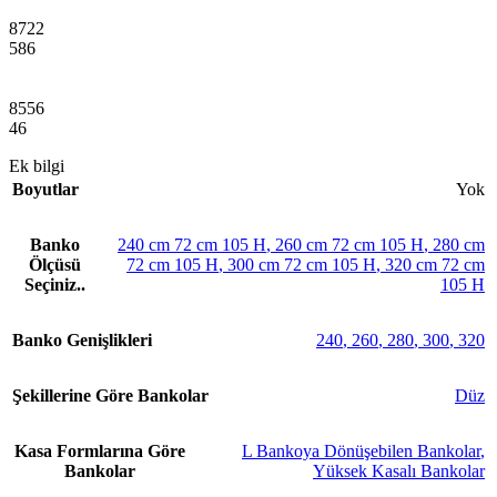
8722
586
8556
46
Ek bilgi
Boyutlar
Yok
Banko
240 cm 72 cm 105 H
,
260 cm 72 cm 105 H
,
280 cm
Ölçüsü
72 cm 105 H
,
300 cm 72 cm 105 H
,
320 cm 72 cm
Seçiniz..
105 H
Banko Genişlikleri
240
,
260
,
280
,
300
,
320
Şekillerine Göre Bankolar
Düz
Kasa Formlarına Göre
L Bankoya Dönüşebilen Bankolar
,
Bankolar
Yüksek Kasalı Bankolar