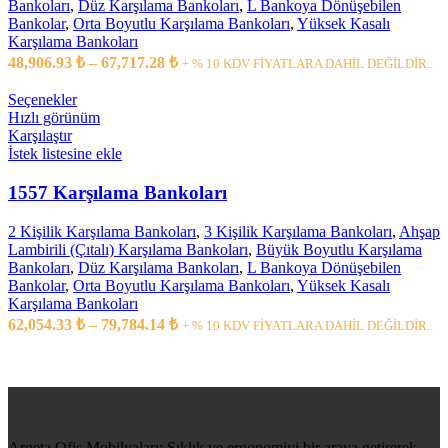
Bankoları
,
Düz Karşılama Bankoları
,
L Bankoya Dönüşebilen
Bankolar
,
Orta Boyutlu Karşılama Bankoları
,
Yüksek Kasalı
Karşılama Bankoları
48,906.93
₺
–
67,717.28
₺
+ % 10 KDV FİYATLARA DAHİL DEĞİLDİR..
Seçenekler
Hızlı görünüm
Karşılaştır
İstek listesine ekle
1557 Karşılama Bankoları
2 Kişilik Karşılama Bankoları
,
3 Kişilik Karşılama Bankoları
,
Ahşap
Lambirili (Çıtalı) Karşılama Bankoları
,
Büyük Boyutlu Karşılama
Bankoları
,
Düz Karşılama Bankoları
,
L Bankoya Dönüşebilen
Bankolar
,
Orta Boyutlu Karşılama Bankoları
,
Yüksek Kasalı
Karşılama Bankoları
62,054.33
₺
–
79,784.14
₺
+ % 10 KDV FİYATLARA DAHİL DEĞİLDİR..
Argeta Ofis Mobilyaları: Şıklık ve ergonomiyi bir araya getirerek