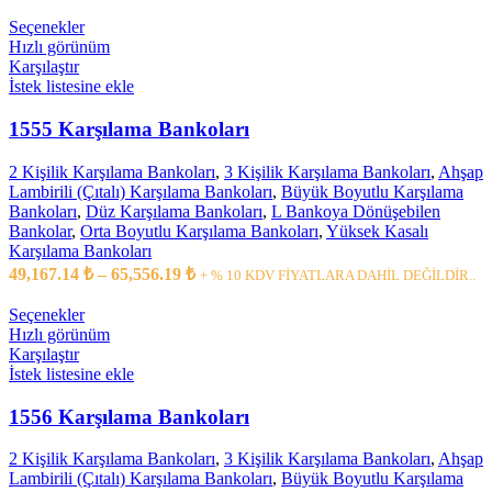
Seçenekler
Hızlı görünüm
Karşılaştır
İstek listesine ekle
1555 Karşılama Bankoları
2 Kişilik Karşılama Bankoları
,
3 Kişilik Karşılama Bankoları
,
Ahşap
Lambirili (Çıtalı) Karşılama Bankoları
,
Büyük Boyutlu Karşılama
Bankoları
,
Düz Karşılama Bankoları
,
L Bankoya Dönüşebilen
Bankolar
,
Orta Boyutlu Karşılama Bankoları
,
Yüksek Kasalı
Karşılama Bankoları
49,167.14
₺
–
65,556.19
₺
+ % 10 KDV FİYATLARA DAHİL DEĞİLDİR..
Seçenekler
Hızlı görünüm
Karşılaştır
İstek listesine ekle
1556 Karşılama Bankoları
2 Kişilik Karşılama Bankoları
,
3 Kişilik Karşılama Bankoları
,
Ahşap
Lambirili (Çıtalı) Karşılama Bankoları
,
Büyük Boyutlu Karşılama