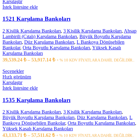
Karşılaştır
İstek listesine ekle
1521 Karşılama Bankoları
2 Kişilik Karşılama Bankoları
,
3 Kişilik Karşılama Bankoları
,
Ahşap
Lambirili (Çıtalı) Karşılama Bankoları
,
Büyük Boyutlu Karşılama
Bankoları
,
Düz Karşılama Bankoları
,
L Bankoya Dönüşebilen
Bankolar
,
Orta Boyutlu Karşılama Bankoları
,
Yüksek Kasalı
Karşılama Bankoları
39,539.24
₺
–
53,917.14
₺
+ % 10 KDV FİYATLARA DAHİL DEĞİLDİR..
Seçenekler
Hızlı görünüm
Karşılaştır
İstek listesine ekle
1535 Karşılama Bankoları
2 Kişilik Karşılama Bankoları
,
3 Kişilik Karşılama Bankoları
,
Büyük Boyutlu Karşılama Bankoları
,
Düz Karşılama Bankoları
,
L
Bankoya Dönüşebilen Bankolar
,
Orta Boyutlu Karşılama Bankoları
,
Yüksek Kasalı Karşılama Bankoları
43,133.71
₺
–
57,511.62
₺
+ % 10 KDV FİYATLARA DAHİL DEĞİLDİR..