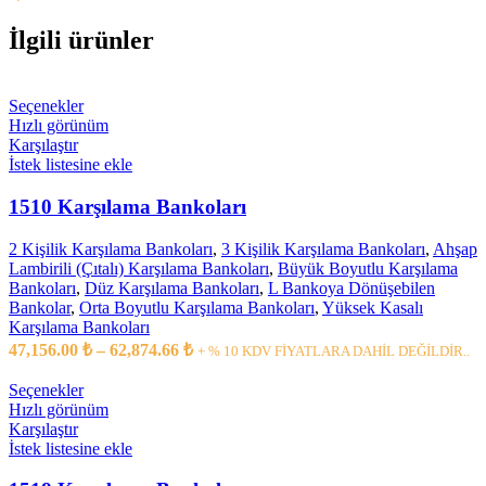
İlgili ürünler
Seçenekler
Hızlı görünüm
Karşılaştır
İstek listesine ekle
1510 Karşılama Bankoları
2 Kişilik Karşılama Bankoları
,
3 Kişilik Karşılama Bankoları
,
Ahşap
Lambirili (Çıtalı) Karşılama Bankoları
,
Büyük Boyutlu Karşılama
Bankoları
,
Düz Karşılama Bankoları
,
L Bankoya Dönüşebilen
Bankolar
,
Orta Boyutlu Karşılama Bankoları
,
Yüksek Kasalı
Karşılama Bankoları
47,156.00
₺
–
62,874.66
₺
+ % 10 KDV FİYATLARA DAHİL DEĞİLDİR..
Seçenekler
Hızlı görünüm
Karşılaştır
İstek listesine ekle