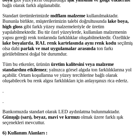
bağlı olarak farklı algılanabilir.
Standart üretimlerimizde
mdflam malzeme
kullanılmaktadır.
Bununla birlikte, müşterilerimizin talebi doğrultusunda
lake boya,
high gloss
gibi farklı yüzey malzemeleriyle de üretim
yapılabilmektedir. Bu tür özel yüzeylerde, kullanılan malzemenin
yapısı gereği renk tonlarında farklılıklar oluşabilmektedir. Özellikle
lake boyalarda
,
RAL renk kartelasında aynı renk kodu
seçilmiş
olsa dahi
parlak ve mat uygulamalar arasında
ton farkı
görülebilmesi doğal bir durumdur.
Tüm bu etkenler, ürünün
üretim kalitesini veya malzeme
standardını etkilemez
; yalnızca görsel algıda ton farklılıklarına yol
açabilir. Ortam koşullarına ve yüzey tercihlerine bağlı olarak
oluşabilecek bu renk algısı farklılıkları için anlayışınızı rica ederiz.
.
.
Bankomuzda standart olarak LED aydınlatma bulunmaktadır.
Günışığı (sarı), beyaz, mavi ve kırmızı
olmak üzere farklı ışık
seçenekleri mevcuttur.
6) Kullanım Alanları :