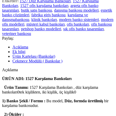
Etiketler:
1527 Düz Karşılama Bankoları
,
1527 Karşılama
Bankoları
,
1527 ofis karşılama bankoları
,
argeta ofis banko
tasarımları
,
butik satış bankosu
,
danışma bankosu modelleri
,
esnetik
banko çözümleri
,
fabrika giriş bankosu
,
karşılama ve
danışmabankosu
,
klinik bankoları
,
modern banko sistemleri
,
modern
ofis modelleri
,
müşteri kabul bankoları
,
ofis bankoları
,
ofis bankosu
tasarımları
,
petshop banko modelleri
,
şık ofis banko tasarımları
,
veteriner bankosu
Paylaş:
Açıklama
Ek bilgi
Ürün Kartelası (Bankolar)
Çekmece Modülü ( Bankolar )
Açıklama
ÜRÜN ADI: 1527 Karşılama Bankoları
Ürün Tanımı:
1527 Karşılama Bankoları , düz karşılama
bankoları0tek kişilikten, iki kişilik, üç kişilik0
1) Banko Şekli / Formu :
Bu model,
Düz, formda üretilmiş
bir
karşılama bankosudur.
2) Ölçüler :