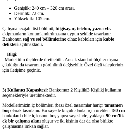
Genişlik: 240 cm – 320 cm arası.
Derinlik: 72 cm.
Yükseklik: 105 cm.
Çalışma tezgahı üst bölümü;
bilgisayar, telefon, yazıcı vb.
ekipmanların konumlandırılmasına uygun şekilde tasarlanır.
Bankonun
sağ ve sol bölümlerine
cihaz kabloları için
kablo
delikleri
açılmaktadır.
Bilgi:
Model tüm ölçülerde üretilebilir. Ancak standart ölçüler dışına
çıkıldığında tasarımın görünümü değişebilir. Özel ölçü talepleriniz
için iletişime geçiniz.
3) Kullanıcı Kapasitesi:
Bankomuz 2 Kişilik|3 Kişilik| kullanım
seçenekleriyle üretilmektedir.
Modellerimizin iç bölümleri (bazı özel tasarımlar hariç)
tamamen
boş
olarak tasarlanır. Bu sayede küçük alanlar için üretilen
180 cm
bankolarda bile iç kısmın boş yapısı sayesinde, yaklaşık
90 cm’lik
ek bir çalışma alanı
oluşur ve iki kişinin dar da olsa birlikte
çalışmasına imkan sağlar.