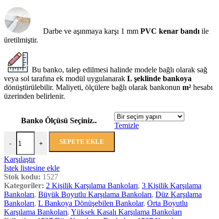
Darbe ve aşınmaya karşı 1 mm
PVC kenar bandı
ile
üretilmiştir.
Bu banko, talep edilmesi halinde modele bağlı olarak sağ
veya sol tarafına ek modül uygulanarak
L şeklinde bankoya
dönüştürülebilir. Maliyeti, ölçülere bağlı olarak bankonun
m²
hesabı
üzerinden belirlenir.
Banko Ölçüsü Seçiniz..
Temizle
SEPETE EKLE
-
+
Karşılaştır
İstek listesine ekle
Stok kodu:
1527
Kategoriler:
2 Kişilik Karşılama Bankoları
,
3 Kişilik Karşılama
Bankoları
,
Büyük Boyutlu Karşılama Bankoları
,
Düz Karşılama
Bankoları
,
L Bankoya Dönüşebilen Bankolar
,
Orta Boyutlu
Karşılama Bankoları
,
Yüksek Kasalı Karşılama Bankoları