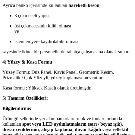
Ayrıca banko içerisinde kullanılan
hareketli keson
,
3 çekmeceli yapısı,
üst çekmecesinin kilitli olması
ve
istenilen yere kaydırılabilir olması
sayesinde ikinci bir personelin de rahatça çalışmasına olanak sunar.
4) Yüzey & Kasa Formu
Yüzey Formu: Düz Panel, Kavis Panel, Geometrik Kesim,
Prizmatik / Çok Yüzeyli, yüzey kaplaması mevcuttur.
Kasa formu ; Yüksek Kasalı olarak üretilmiştir.
5) Tasarım Özellikleri:
Bilgilendirme:
Ürün görsellerinde yer alan bankoların renk ve tonları; ortamda
kullanılan
spot veya LED aydınlatmaların (sarı / beyaz ışık)
,
duvar renklerinin
,
ahşap kaplama
,
duvar kâğıdı
veya
reflektif
boya
gibi yüzeylerin oluşturduğu
ışık yansıma ve gölge etkilerine