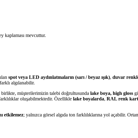
ey kaplaması mevcuttur.
nılan
spot veya LED aydınlatmaların (sarı / beyaz ışık)
,
duvar renkl
arklı algılanabilir.
birlikte, müşterilerimizin talebi doğrultusunda
lake boya, high gloss
gi
arklılıklar oluşabilmektedir. Özellikle
lake boyalarda
,
RAL renk kart
nı etkilemez
; yalnızca görsel algıda ton farklılıklarına yol açabilir. Or