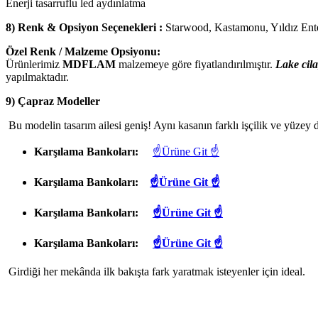
Enerji tasarruflu led aydınlatma
8) Renk & Opsiyon Seçenekleri :
Starwood, Kastamonu, Yıldız En
Özel Renk / Malzeme Opsiyonu:
Ürünlerimiz
MDFLAM
malzemeye göre fiyatlandırılmıştır.
Lake cila
yapılmaktadır.
9) Çapraz Modeller
Bu modelin tasarım ailesi geniş! Aynı kasanın farklı işçilik ve yüzey d
Karşılama Bankoları:
☝Ürüne Git ☝
Karşılama Bankoları:
☝Ürüne Git ☝
Karşılama Bankoları:
☝Ürüne Git ☝
Karşılama Bankoları:
☝Ürüne Git ☝
Girdiği her mekânda ilk bakışta fark yaratmak isteyenler için ideal.