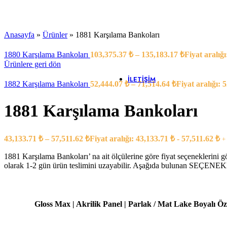
Banko Yardımcı Ü
Banko Ara 
Çarpma Ka
Kesonlar
Anasayfa
»
Ürünler
»
1881 Karşılama Bankoları
Klavyeler
Ofis Saksıla
1880 Karşılama Bankoları
103,375.37
₺
–
135,183.17
₺
Fiyat aralığ
Pc Taşıyıcıl
Ürünlere geri dön
Yazıcı Dola
İLETIŞIM
1882 Karşılama Bankoları
52,444.07
₺
–
71,514.64
₺
Fiyat aralığı: 
1881 Karşılama Bankoları
43,133.71
₺
–
57,511.62
₺
Fiyat aralığı: 43,133.71 ₺ - 57,511.62 ₺
+
1881 Karşılama Bankoları’ na ait ölçülerine göre fiyat seçeneklerini g
olarak 1-2 gün ürün teslimini uzayabilir. Aşağıda bulunan SEÇENEKLE
Gloss Max | Akrilik Panel | Parlak / Mat Lake Boyalı Özel