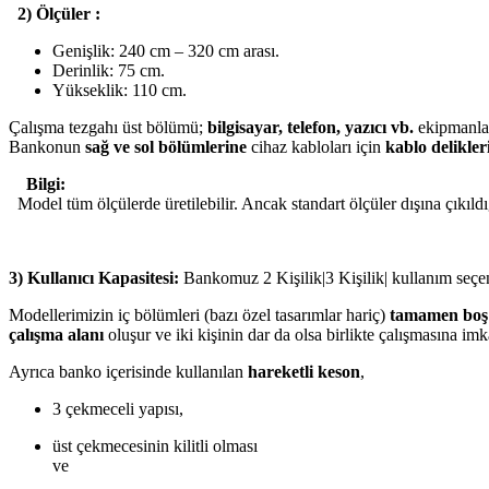
2) Ölçüler :
Genişlik: 240 cm – 320 cm arası.
Derinlik: 75 cm.
Yükseklik: 110 cm.
Çalışma tezgahı üst bölümü;
bilgisayar, telefon, yazıcı vb.
ekipmanlar
Bankonun
sağ ve sol bölümlerine
cihaz kabloları için
kablo delikler
Bilgi:
Model tüm ölçülerde üretilebilir. Ancak standart ölçüler dışına çıkıldı
3) Kullanıcı Kapasitesi:
Bankomuz 2 Kişilik|3 Kişilik| kullanım seçen
Modellerimizin iç bölümleri (bazı özel tasarımlar hariç)
tamamen boş
çalışma alanı
oluşur ve iki kişinin dar da olsa birlikte çalışmasına imk
Ayrıca banko içerisinde kullanılan
hareketli keson
,
3 çekmeceli yapısı,
üst çekmecesinin kilitli olması
ve