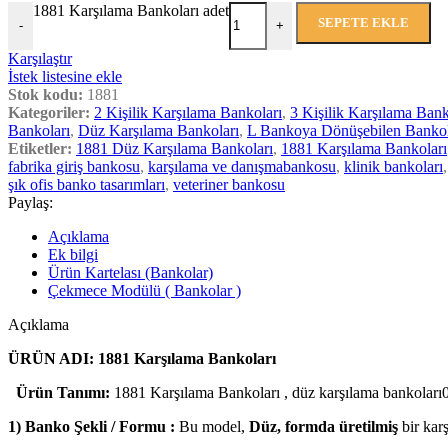
1881 Karşılama Bankoları adet
SEPETE EKLE
-
+
Karşılaştır
İstek listesine ekle
Stok kodu:
1881
Kategoriler:
2 Kişilik Karşılama Bankoları
,
3 Kişilik Karşılama Bank
Bankoları
,
Düz Karşılama Bankoları
,
L Bankoya Dönüşebilen Bankol
Etiketler:
1881 Düz Karşılama Bankoları
,
1881 Karşılama Bankoları
fabrika giriş bankosu
,
karşılama ve danışmabankosu
,
klinik bankoları
,
şık ofis banko tasarımları
,
veteriner bankosu
Paylaş:
Açıklama
Ek bilgi
Ürün Kartelası (Bankolar)
Çekmece Modülü ( Bankolar )
Açıklama
ÜRÜN ADI: 1881 Karşılama Bankoları
Ürün Tanımı:
1881 Karşılama Bankoları , düz karşılama bankoları0tek 
1) Banko Şekli / Formu :
Bu model,
Düz, formda üretilmiş
bir kar