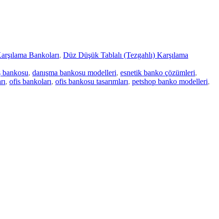
Karşılama Bankoları
,
Düz Düşük Tablalı (Tezgahlı) Karşılama
ış bankosu
,
danışma bankosu modelleri
,
esnetik banko çözümleri
,
rı
,
ofis bankoları
,
ofis bankosu tasarımları
,
petshop banko modelleri
,