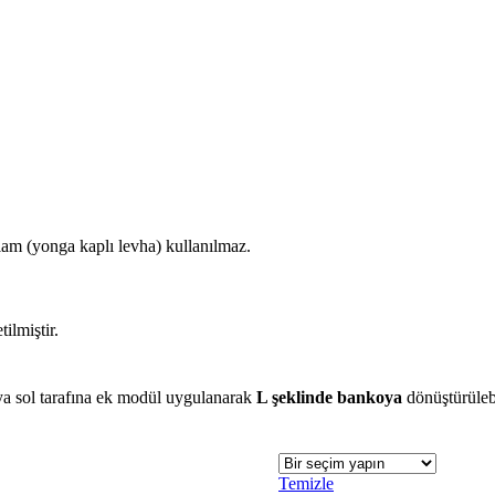
am (yonga kaplı levha) kullanılmaz.
tilmiştir.
ya sol tarafına ek modül uygulanarak
L şeklinde bankoya
dönüştürülebi
Temizle