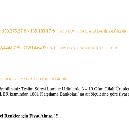
rünler
Raflı
pı
rı
ı: 103,375.37 ₺ - 135,183.17 ₺
+ % 10 KDV FİYATLARA DAHİL DEĞİLDİR..
ar
pları
52,444.07 ₺ - 71,514.64 ₺
+ % 10 KDV FİYATLARA DAHİL DEĞİLDİR..
 % 10 KDV FİYATLARA DAHİL DEĞİLDİR..
örebilirsiniz.Teslim Süresi Lamine Ürünlerde 3 – 10 Gün; Cilalı Ürünler
R kısmından 1881 Karşılama Bankoları’ na ait ölçülerine göre fiyat se
 Renkler için Fiyat Alınız. !!!.
.