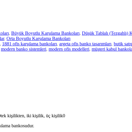
oları
,
Büyük Boyutlu Karşılama Bankoları
,
Düşük Tablalı (Tezgahlı) 
ar
,
Orta Boyutlu Karşılama Bankoları
,
1881 ofis karşılama bankoları
,
argeta ofis banko tasarımları
,
butik sat
modern banko sistemleri
,
modern ofis modelleri
,
müşteri kabul bankola
kişilikten, iki kişilik, üç kişilik0
şılama bankosudur.