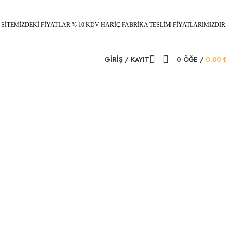
SİTEMİZDEKİ FİYATLAR % 10 KDV HARİÇ FABRİKA TESLİM FİYATLARIMIZDIR
GIRIŞ / KAYIT
0
ÖĞE
/
0.00