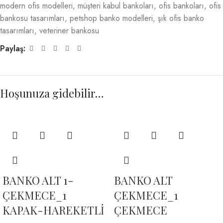
modern ofis modelleri
,
müşteri kabul bankoları
,
ofis bankoları
,
ofis
bankosu tasarımları
,
petshop banko modelleri
,
şık ofis banko
tasarımları
,
veteriner bankosu
Paylaş:
Hoşunuza gidebilir…
BANKO ALT 1-
BANKO ALT
ÇEKMECE_1
ÇEKMECE_1
KAPAK-HAREKETLİ
ÇEKMECE