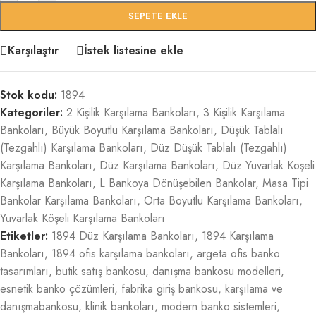
SEPETE EKLE
Karşılaştır
İstek listesine ekle
Stok kodu:
1894
Kategoriler:
2 Kişilik Karşılama Bankoları
,
3 Kişilik Karşılama
Bankoları
,
Büyük Boyutlu Karşılama Bankoları
,
Düşük Tablalı
(Tezgahlı) Karşılama Bankoları
,
Düz Düşük Tablalı (Tezgahlı)
Karşılama Bankoları
,
Düz Karşılama Bankoları
,
Düz Yuvarlak Köşeli
Karşılama Bankoları
,
L Bankoya Dönüşebilen Bankolar
,
Masa Tipi
Bankolar Karşılama Bankoları
,
Orta Boyutlu Karşılama Bankoları
,
Yuvarlak Köşeli Karşılama Bankoları
Etiketler:
1894 Düz Karşılama Bankoları
,
1894 Karşılama
Bankoları
,
1894 ofis karşılama bankoları
,
argeta ofis banko
tasarımları
,
butik satış bankosu
,
danışma bankosu modelleri
,
esnetik banko çözümleri
,
fabrika giriş bankosu
,
karşılama ve
danışmabankosu
,
klinik bankoları
,
modern banko sistemleri
,