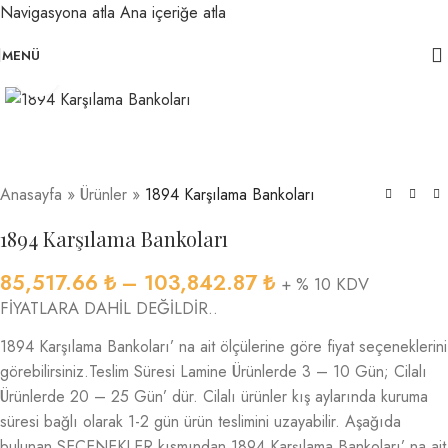
Navigasyona atla
Ana içeriğe atla
MENÜ
Büyütmek için tıklayın
Anasayfa
»
Ürünler
»
1894 Karşılama Bankoları
1894 Karşılama Bankoları
85,517.66
₺
–
103,842.87
₺
+ % 10 KDV
FİYATLARA DAHİL DEĞİLDİR..
1894 Karşılama Bankoları’ na ait ölçülerine göre fiyat seçeneklerini
görebilirsiniz.Teslim Süresi Lamine Ürünlerde 3 – 10 Gün; Cilalı
Ürünlerde 20 – 25 Gün’ dür. Cilalı ürünler kış aylarında kuruma
süresi bağlı olarak 1-2 gün ürün teslimini uzayabilir. Aşağıda
bulunan SEÇENEKLER kısmından 1894 Karşılama Bankoları’ na ait