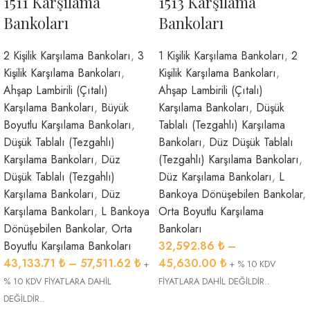
1511 Karşılama
1513 Karşılama
Bankoları
Bankoları
2 Kişilik Karşılama Bankoları
,
3
1 Kişilik Karşılama Bankoları
,
2
Kişilik Karşılama Bankoları
,
Kişilik Karşılama Bankoları
,
Ahşap Lambirili (Çıtalı)
Ahşap Lambirili (Çıtalı)
Karşılama Bankoları
,
Büyük
Karşılama Bankoları
,
Düşük
Boyutlu Karşılama Bankoları
,
Tablalı (Tezgahlı) Karşılama
Düşük Tablalı (Tezgahlı)
Bankoları
,
Düz Düşük Tablalı
Karşılama Bankoları
,
Düz
(Tezgahlı) Karşılama Bankoları
,
Düşük Tablalı (Tezgahlı)
Düz Karşılama Bankoları
,
L
Karşılama Bankoları
,
Düz
Bankoya Dönüşebilen Bankolar
,
Karşılama Bankoları
,
L Bankoya
Orta Boyutlu Karşılama
Dönüşebilen Bankolar
,
Orta
Bankoları
Boyutlu Karşılama Bankoları
32,592.86
₺
–
43,133.71
₺
–
57,511.62
₺
45,630.00
₺
+
+ % 10 KDV
% 10 KDV FİYATLARA DAHİL
FİYATLARA DAHİL DEĞİLDİR..
DEĞİLDİR..