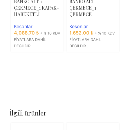
BANKO ALT 1-
BANKO ALT
ÇEKMECE_1 KAPAK-
ÇEKMECE_1
HAREKETLİ
ÇEKMECE
Kesonlar
Kesonlar
4,088.70
₺
1,652.00
₺
+ % 10 KDV
+ % 10 KDV
FİYATLARA DAHİL
FİYATLARA DAHİL
B
DEĞİLDİR..
DEĞİLDİR..
Ç
Ç
G
Ke
2
Fİ
DE
İlgili ürünler