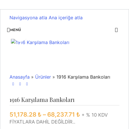
Navigasyona atla
Ana içeriğe atla
MENÜ
Büyütmek için tıklayın
Anasayfa
»
Ürünler
»
1916 Karşılama Bankoları
1916 Karşılama Bankoları
51,178.28
₺
–
68,237.71
₺
+ % 10 KDV
FİYATLARA DAHİL DEĞİLDİR..