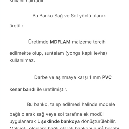
Kullanılmaktadır.
Bu Banko Sağ ve Sol yönlü olarak
üretilir.
Üretimde
MDFLAM
malzeme tercih
edilmekte olup, suntalam (yonga kaplı levha)
kullanılmaz.
Darbe ve aşınmaya karşı 1 mm
PVC
kenar bandı
ile üretilmiştir.
Bu banko, talep edilmesi halinde modele
bağlı olarak sağ veya sol tarafına ek modül
uygulanarak
L şeklinde bankoya
dönüştürülebilir.
Maliyeti, ölçülere bağlı olarak bankonun
m²
hesabı