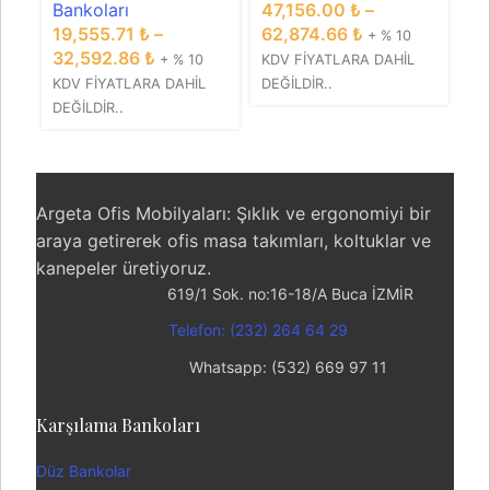
Bankoları
47,156.00
₺
–
4
19,555.71
₺
–
62,874.66
₺
6
+ % 10
32,592.86
₺
+ % 10
KDV FİYATLARA DAHİL
KD
KDV FİYATLARA DAHİL
DEĞİLDİR..
DE
DEĞİLDİR..
Argeta Ofis Mobilyaları: Şıklık ve ergonomiyi bir
araya getirerek ofis masa takımları, koltuklar ve
kanepeler üretiyoruz.
619/1 Sok. no:16-18/A Buca İZMİR
Telefon: (232) 264 64 29
Whatsapp: (532) 669 97 11
Karşılama Bankoları
Düz Bankolar