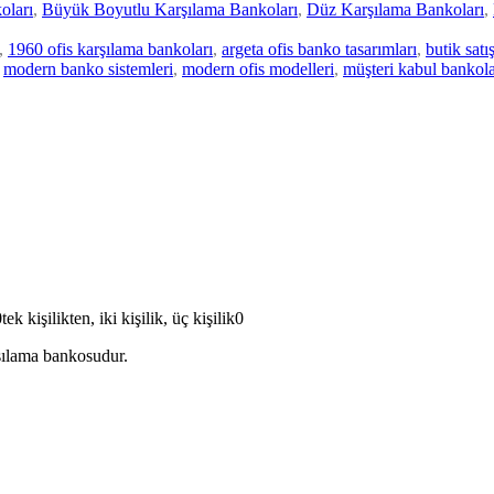
oları
,
Büyük Boyutlu Karşılama Bankoları
,
Düz Karşılama Bankoları
,
,
1960 ofis karşılama bankoları
,
argeta ofis banko tasarımları
,
butik sat
modern banko sistemleri
,
modern ofis modelleri
,
müşteri kabul bankola
kişilikten, iki kişilik, üç kişilik0
şılama bankosudur.