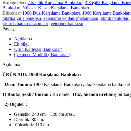
Kategoriler:
2 Kişilik Karşılama Bankoları
,
3 Kişilik Karşılama Bank
Bankoları
,
Yüksek Kasalı Karşılama Bankoları
Etiketler:
1960 Düz Karşılama Bankoları
,
1960 Karşılama Bankoları
fabrika giriş bankosu
,
karşılama ve danışmabankosu
,
klinik bankoları
,
şık ofis banko tasarımları
,
veteriner bankosu
Paylaş:
Açıklama
Ek bilgi
Ürün Kartelası (Bankolar)
Çekmece Modülü ( Bankolar )
Açıklama
ÜRÜN ADI: 1960 Karşılama Bankoları
Ürün Tanımı:
1960 Karşılama Bankoları , düz karşılama bankoları0tek 
1) Banko Şekli / Formu :
Bu model,
Düz, formda üretilmiş
bir kar
2) Ölçüler :
Genişlik: 240 cm – 320 cm arası.
Derinlik: 80 cm.
Yükseklik: 110 cm.