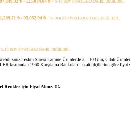
 97,249.32 ₺ - 125,034.84 ₺
+ % 10 KDV FİYATLARA DAHİL DEĞİLDİR..
rünler
Raflı
pı
71,289.71 ₺ - 95,052.94 ₺
+ % 10 KDV FİYATLARA DAHİL DEĞİLDİR..
rı
ar
pları
 % 10 KDV FİYATLARA DAHİL DEĞİLDİR..
örebilirsiniz.Teslim Süresi Lamine Ürünlerde 3 – 10 Gün; Cilalı Ürünler
R kısmından 1960 Karşılama Bankoları’ na ait ölçülerine göre fiyat se
 Renkler için Fiyat Alınız. !!!.
.