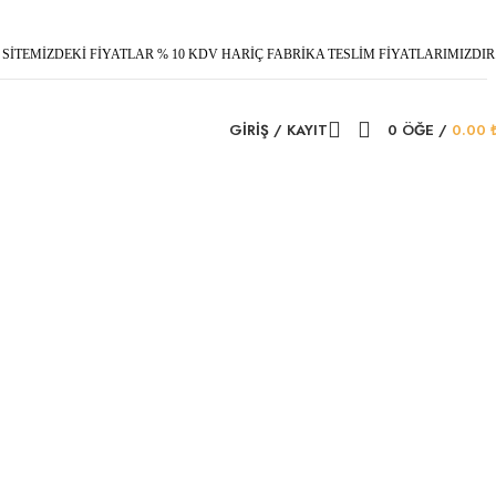
SİTEMİZDEKİ FİYATLAR % 10 KDV HARİÇ FABRİKA TESLİM FİYATLARIMIZDIR
GIRIŞ / KAYIT
0
ÖĞE
/
0.00