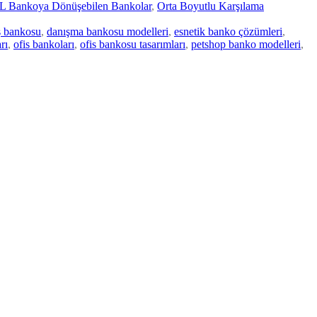
L Bankoya Dönüşebilen Bankolar
,
Orta Boyutlu Karşılama
ış bankosu
,
danışma bankosu modelleri
,
esnetik banko çözümleri
,
rı
,
ofis bankoları
,
ofis bankosu tasarımları
,
petshop banko modelleri
,