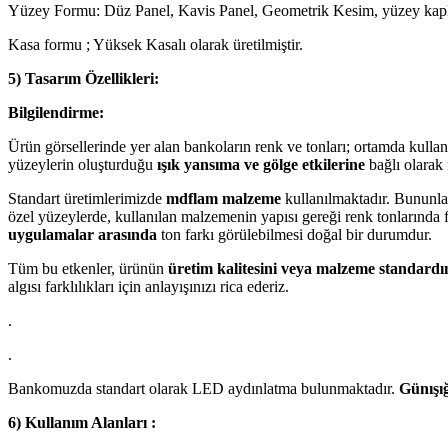
Yüzey Formu: Düz Panel, Kavis Panel, Geometrik Kesim, yüzey kapl
Kasa formu ; Yüksek Kasalı olarak üretilmiştir.
5) Tasarım Özellikleri:
Bilgilendirme:
Ürün görsellerinde yer alan bankoların renk ve tonları; ortamda kulla
yüzeylerin oluşturduğu
ışık yansıma ve gölge etkilerine
bağlı olarak f
Standart üretimlerimizde
mdflam malzeme
kullanılmaktadır. Bununla 
özel yüzeylerde, kullanılan malzemenin yapısı gereği renk tonlarında f
uygulamalar arasında
ton farkı görülebilmesi doğal bir durumdur.
Tüm bu etkenler, ürünün
üretim kalitesini veya malzeme standardı
algısı farklılıkları için anlayışınızı rica ederiz.
.
.
Bankomuzda standart olarak LED aydınlatma bulunmaktadır.
Günışığ
6) Kullanım Alanları :