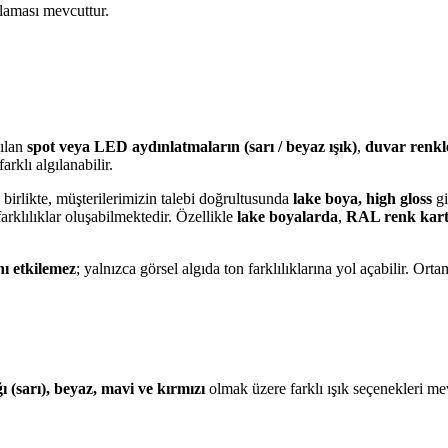
aması mevcuttur.
nılan
spot veya LED aydınlatmaların (sarı / beyaz ışık)
,
duvar renkl
arklı algılanabilir.
birlikte, müşterilerimizin talebi doğrultusunda
lake boya, high gloss
gi
arklılıklar oluşabilmektedir. Özellikle
lake boyalarda
,
RAL renk kart
nı etkilemez
; yalnızca görsel algıda ton farklılıklarına yol açabilir. Or
ı (sarı), beyaz, mavi ve kırmızı
olmak üzere farklı ışık seçenekleri me