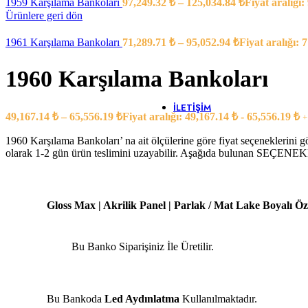
1959 Karşılama Bankoları
97,249.32
₺
–
125,034.84
₺
Fiyat aralığı:
Banko Yardımcı Ü
Ürünlere geri dön
Banko Ara 
Çarpma Ka
1961 Karşılama Bankoları
71,289.71
₺
–
95,052.94
₺
Fiyat aralığı: 
Kesonlar
Klavyeler
Ofis Saksıla
1960 Karşılama Bankoları
Pc Taşıyıcıl
Yazıcı Dola
İLETIŞIM
49,167.14
₺
–
65,556.19
₺
Fiyat aralığı: 49,167.14 ₺ - 65,556.19 ₺
+
1960 Karşılama Bankoları’ na ait ölçülerine göre fiyat seçeneklerini g
olarak 1-2 gün ürün teslimini uzayabilir. Aşağıda bulunan SEÇENEKLE
Gloss Max | Akrilik Panel | Parlak / Mat Lake Boyalı Özel
Bu Banko Siparişiniz İle Üretilir.
Bu Bankoda
Led Aydınlatma
Kullanılmaktadır.