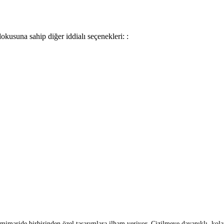
okusuna sahip diğer iddialı seçenekleri: :
aride birbirinden özel tasarımlara ilham veriyor. Çizilmeye dayanıklı, kolay t