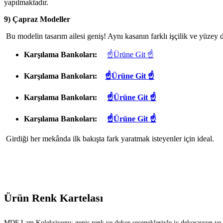
yapılmaktadır.
9) Çapraz Modeller
Bu modelin tasarım ailesi geniş! Aynı kasanın farklı işçilik ve yüzey d
Karşılama Bankoları:
☝Ürüne Git ☝
Karşılama Bankoları:
☝Ürüne Git ☝
Karşılama Bankoları:
☝Ürüne Git ☝
Karşılama Bankoları:
☝Ürüne Git ☝
Girdiği her mekânda ilk bakışta fark yaratmak isteyenler için ideal.
Ürün Renk Kartelası
MDF Lam Koleksiyonu; geniş renk ve dekor seçenekleriyle iç dekorasyon ve mim