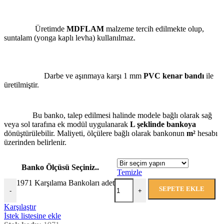
Üretimde
MDFLAM
malzeme tercih edilmekte olup,
suntalam (yonga kaplı levha) kullanılmaz.
Darbe ve aşınmaya karşı 1 mm
PVC kenar bandı
ile
üretilmiştir.
Bu banko, talep edilmesi halinde modele bağlı olarak sağ
veya sol tarafına ek modül uygulanarak
L şeklinde bankoya
dönüştürülebilir. Maliyeti, ölçülere bağlı olarak bankonun
m²
hesabı
üzerinden belirlenir.
Banko Ölçüsü Seçiniz..
Temizle
1971 Karşılama Bankoları adet
SEPETE EKLE
-
+
Karşılaştır
İstek listesine ekle