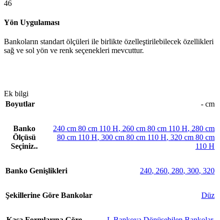
46
Yön Uygulaması
Bankoların standart ölçüleri ile birlikte özelleştirilebilecek özellikleri
sağ ve sol yön ve renk seçenekleri mevcuttur.
Ek bilgi
Boyutlar
- cm
Banko
240 cm 80 cm 110 H
,
260 cm 80 cm 110 H
,
280 cm
Ölçüsü
80 cm 110 H
,
300 cm 80 cm 110 H
,
320 cm 80 cm
Seçiniz..
110 H
Banko Genişlikleri
240
,
260
,
280
,
300
,
320
Şekillerine Göre Bankolar
Düz
Kasa Formlarına Göre
L Bankoya Dönüşebilen Bankolar
,