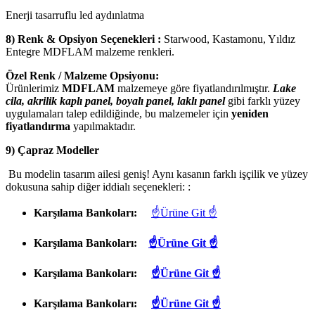
Enerji tasarruflu led aydınlatma
8) Renk & Opsiyon Seçenekleri :
Starwood, Kastamonu, Yıldız
Entegre MDFLAM malzeme renkleri.
Özel Renk / Malzeme Opsiyonu:
Ürünlerimiz
MDFLAM
malzemeye göre fiyatlandırılmıştır.
Lake
cila, akrilik kaplı panel, boyalı panel, laklı panel
gibi farklı yüzey
uygulamaları talep edildiğinde, bu malzemeler için
yeniden
fiyatlandırma
yapılmaktadır.
9) Çapraz Modeller
Bu modelin tasarım ailesi geniş! Aynı kasanın farklı işçilik ve yüzey
dokusuna sahip diğer iddialı seçenekleri: :
Karşılama Bankoları:
☝Ürüne Git ☝
Karşılama Bankoları:
☝Ürüne Git ☝
Karşılama Bankoları:
☝Ürüne Git ☝
Karşılama Bankoları:
☝Ürüne Git ☝