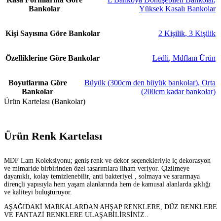
Bankolar
Yüksek Kasalı Bankolar
Kişi Sayısına Göre Bankolar
2 Kişilik
,
3 Kişilik
Özelliklerine Göre Bankolar
Ledli
,
Mdflam Ürün
Boyutlarına Göre
Büyük (300cm den büyük bankolar)
,
Orta
Bankolar
(200cm kadar bankolar)
Ürün Kartelası (Bankolar)
Ürün Renk Kartelası
MDF Lam Koleksiyonu; geniş renk ve dekor seçenekleriyle iç dekorasyon
ve mimaride birbirinden özel tasarımlara ilham veriyor. Çizilmeye
dayanıklı, kolay temizlenebilir, anti bakteriyel , solmaya ve sararmaya
dirençli yapısıyla hem yaşam alanlarında hem de kamusal alanlarda şıklığı
ve kaliteyi buluşturuyor.
AŞAĞIDAKİ MARKALARDAN AHŞAP RENKLERE, DÜZ RENKLERE
VE FANTAZİ RENKLERE ULAŞABİLİRSİNİZ..