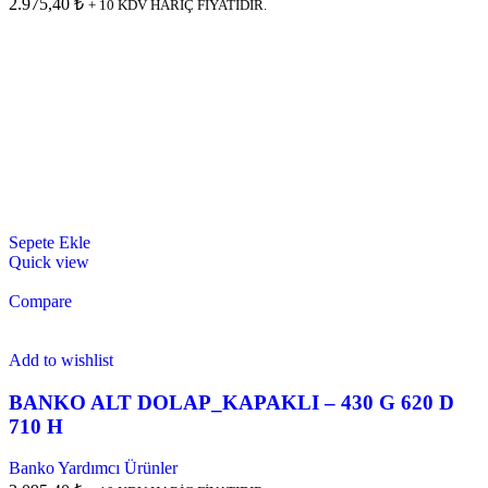
2.975,40 ₺
+ 10 KDV HARİÇ FİYATIDIR.
Sepete Ekle
Quick view
Compare
Add to wishlist
BANKO ALT DOLAP_KAPAKLI – 430 G 620 D
710 H
Banko Yardımcı Ürünler