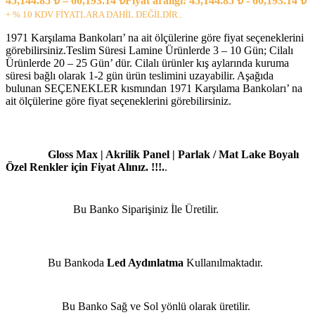
45,144.85
₺
–
60,193.14
₺
Fiyat aralığı: 45,144.85 ₺ - 60,193.14 ₺
+ % 10 KDV FİYATLARA DAHİL DEĞİLDİR..
1971 Karşılama Bankoları’ na ait ölçülerine göre fiyat seçeneklerini
görebilirsiniz.Teslim Süresi Lamine Ürünlerde 3 – 10 Gün; Cilalı
Ürünlerde 20 – 25 Gün’ dür. Cilalı ürünler kış aylarında kuruma
süresi bağlı olarak 1-2 gün ürün teslimini uzayabilir. Aşağıda
bulunan SEÇENEKLER kısmından 1971 Karşılama Bankoları’ na
ait ölçülerine göre fiyat seçeneklerini görebilirsiniz.
Gloss Max | Akrilik Panel | Parlak / Mat Lake Boyalı
Özel Renkler için Fiyat Alınız. !!!.
.
Bu Banko Siparişiniz İle Üretilir.
Bu Bankoda
Led Aydınlatma
Kullanılmaktadır.
Bu Banko Sağ ve Sol yönlü olarak üretilir.