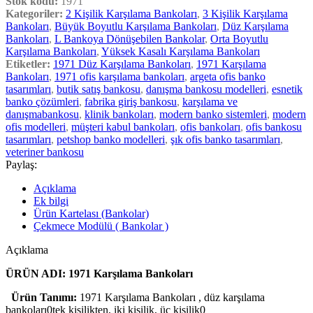
Stok kodu:
1971
Kategoriler:
2 Kişilik Karşılama Bankoları
,
3 Kişilik Karşılama
Bankoları
,
Büyük Boyutlu Karşılama Bankoları
,
Düz Karşılama
Bankoları
,
L Bankoya Dönüşebilen Bankolar
,
Orta Boyutlu
Karşılama Bankoları
,
Yüksek Kasalı Karşılama Bankoları
Etiketler:
1971 Düz Karşılama Bankoları
,
1971 Karşılama
Bankoları
,
1971 ofis karşılama bankoları
,
argeta ofis banko
tasarımları
,
butik satış bankosu
,
danışma bankosu modelleri
,
esnetik
banko çözümleri
,
fabrika giriş bankosu
,
karşılama ve
danışmabankosu
,
klinik bankoları
,
modern banko sistemleri
,
modern
ofis modelleri
,
müşteri kabul bankoları
,
ofis bankoları
,
ofis bankosu
tasarımları
,
petshop banko modelleri
,
şık ofis banko tasarımları
,
veteriner bankosu
Paylaş:
Açıklama
Ek bilgi
Ürün Kartelası (Bankolar)
Çekmece Modülü ( Bankolar )
Açıklama
ÜRÜN ADI: 1971 Karşılama Bankoları
Ürün Tanımı:
1971 Karşılama Bankoları , düz karşılama
bankoları0tek kişilikten, iki kişilik, üç kişilik0