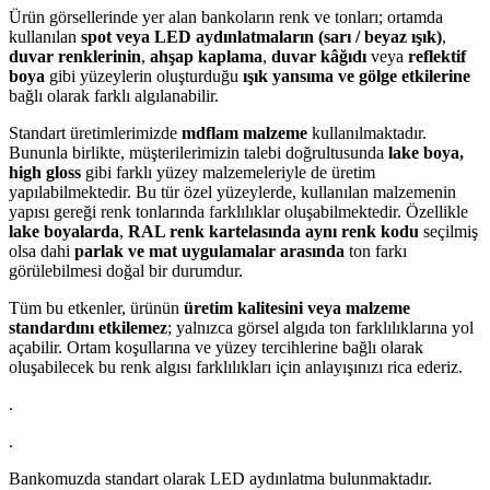
Ürün görsellerinde yer alan bankoların renk ve tonları; ortamda
kullanılan
spot veya LED aydınlatmaların (sarı / beyaz ışık)
,
duvar renklerinin
,
ahşap kaplama
,
duvar kâğıdı
veya
reflektif
boya
gibi yüzeylerin oluşturduğu
ışık yansıma ve gölge etkilerine
bağlı olarak farklı algılanabilir.
Standart üretimlerimizde
mdflam malzeme
kullanılmaktadır.
Bununla birlikte, müşterilerimizin talebi doğrultusunda
lake boya,
high gloss
gibi farklı yüzey malzemeleriyle de üretim
yapılabilmektedir. Bu tür özel yüzeylerde, kullanılan malzemenin
yapısı gereği renk tonlarında farklılıklar oluşabilmektedir. Özellikle
lake boyalarda
,
RAL renk kartelasında aynı renk kodu
seçilmiş
olsa dahi
parlak ve mat uygulamalar arasında
ton farkı
görülebilmesi doğal bir durumdur.
Tüm bu etkenler, ürünün
üretim kalitesini veya malzeme
standardını etkilemez
; yalnızca görsel algıda ton farklılıklarına yol
açabilir. Ortam koşullarına ve yüzey tercihlerine bağlı olarak
oluşabilecek bu renk algısı farklılıkları için anlayışınızı rica ederiz.
.
.
Bankomuzda standart olarak LED aydınlatma bulunmaktadır.