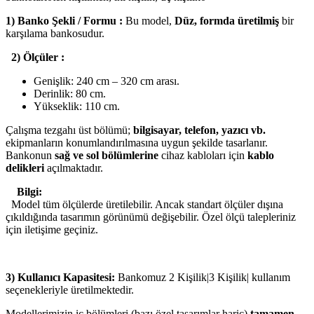
1) Banko Şekli / Formu :
Bu model,
Düz, formda üretilmiş
bir
karşılama bankosudur.
2) Ölçüler :
Genişlik: 240 cm – 320 cm arası.
Derinlik: 80 cm.
Yükseklik: 110 cm.
Çalışma tezgahı üst bölümü;
bilgisayar, telefon, yazıcı vb.
ekipmanların konumlandırılmasına uygun şekilde tasarlanır.
Bankonun
sağ ve sol bölümlerine
cihaz kabloları için
kablo
delikleri
açılmaktadır.
Bilgi:
Model tüm ölçülerde üretilebilir. Ancak standart ölçüler dışına
çıkıldığında tasarımın görünümü değişebilir. Özel ölçü talepleriniz
için iletişime geçiniz.
3) Kullanıcı Kapasitesi:
Bankomuz 2 Kişilik|3 Kişilik| kullanım
seçenekleriyle üretilmektedir.
Modellerimizin iç bölümleri (bazı özel tasarımlar hariç)
tamamen