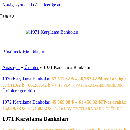
Navigasyona atla
Ana içeriğe atla
MENÜ
Büyütmek için tıklayın
Anasayfa
»
Ürünler
»
1971 Karşılama Bankoları
1970 Karşılama Bankoları
57,511.62
₺
–
86,267.42
₺
Fiyat aralığı:
57,511.62 ₺ - 86,267.42 ₺
+ % 10 KDV FİYATLARA DAHİL DEĞİLDİR..
Ürünlere geri dön
1972 Karşılama Bankoları
45,069.88
₺
–
61,458.92
₺
Fiyat aralığı:
45,069.88 ₺ - 61,458.92 ₺
+ % 10 KDV FİYATLARA DAHİL DEĞİLDİR..
1971 Karşılama Bankoları