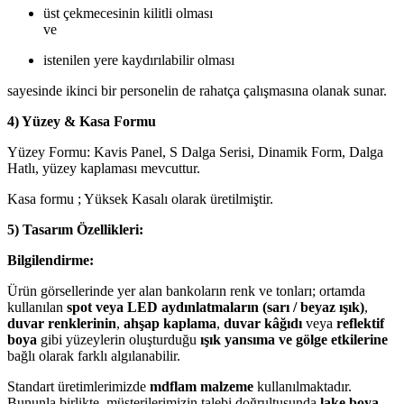
üst çekmecesinin kilitli olması
ve
istenilen yere kaydırılabilir olması
sayesinde ikinci bir personelin de rahatça çalışmasına olanak sunar.
4) Yüzey & Kasa Formu
Yüzey Formu: Kavis Panel, S Dalga Serisi, Dinamik Form, Dalga
Hatlı, yüzey kaplaması mevcuttur.
Kasa formu ; Yüksek Kasalı olarak üretilmiştir.
5) Tasarım Özellikleri:
Bilgilendirme:
Ürün görsellerinde yer alan bankoların renk ve tonları; ortamda
kullanılan
spot veya LED aydınlatmaların (sarı / beyaz ışık)
,
duvar renklerinin
,
ahşap kaplama
,
duvar kâğıdı
veya
reflektif
boya
gibi yüzeylerin oluşturduğu
ışık yansıma ve gölge etkilerine
bağlı olarak farklı algılanabilir.
Standart üretimlerimizde
mdflam malzeme
kullanılmaktadır.
Bununla birlikte, müşterilerimizin talebi doğrultusunda
lake boya,