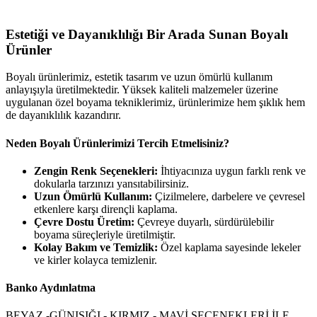
Estetiği ve Dayanıklılığı Bir Arada Sunan Boyalı
Ürünler
Boyalı ürünlerimiz, estetik tasarım ve uzun ömürlü kullanım
anlayışıyla üretilmektedir. Yüksek kaliteli malzemeler üzerine
uygulanan özel boyama tekniklerimiz, ürünlerimize hem şıklık hem
de dayanıklılık kazandırır.
Neden Boyalı Ürünlerimizi Tercih Etmelisiniz?
Zengin Renk Seçenekleri:
İhtiyacınıza uygun farklı renk ve
dokularla tarzınızı yansıtabilirsiniz.
Uzun Ömürlü Kullanım:
Çizilmelere, darbelere ve çevresel
etkenlere karşı dirençli kaplama.
Çevre Dostu Üretim:
Çevreye duyarlı, sürdürülebilir
boyama süreçleriyle üretilmiştir.
Kolay Bakım ve Temizlik:
Özel kaplama sayesinde lekeler
ve kirler kolayca temizlenir.
Banko Aydınlatma
BEYAZ -GÜNIŞIĞI - KIRMIZ - MAVİ SEÇENEKLERİ İLE..