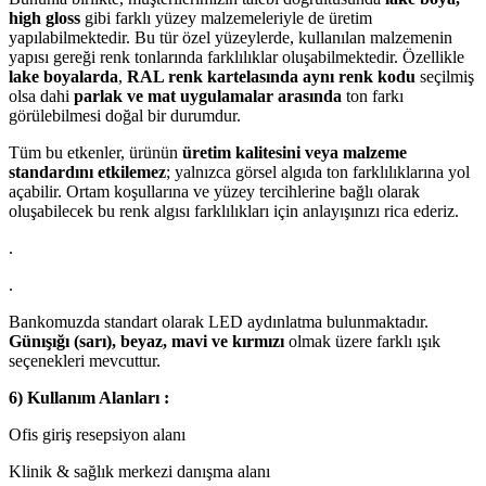
high gloss
gibi farklı yüzey malzemeleriyle de üretim
yapılabilmektedir. Bu tür özel yüzeylerde, kullanılan malzemenin
yapısı gereği renk tonlarında farklılıklar oluşabilmektedir. Özellikle
lake boyalarda
,
RAL renk kartelasında aynı renk kodu
seçilmiş
olsa dahi
parlak ve mat uygulamalar arasında
ton farkı
görülebilmesi doğal bir durumdur.
Tüm bu etkenler, ürünün
üretim kalitesini veya malzeme
standardını etkilemez
; yalnızca görsel algıda ton farklılıklarına yol
açabilir. Ortam koşullarına ve yüzey tercihlerine bağlı olarak
oluşabilecek bu renk algısı farklılıkları için anlayışınızı rica ederiz.
.
.
Bankomuzda standart olarak LED aydınlatma bulunmaktadır.
Günışığı (sarı), beyaz, mavi ve kırmızı
olmak üzere farklı ışık
seçenekleri mevcuttur.
6) Kullanım Alanları :
Ofis giriş resepsiyon alanı
Klinik & sağlık merkezi danışma alanı