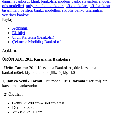
danışmabankosu
,
klinik bankoları
,
modern banko sistemleri
,
modern
ofis modelleri
,
müşteri kabul bankoları
,
ofis bankoları
,
ofis bankosu
tasarımları
,
petshop banko modelleri
,
şık ofis banko tasarımları
,
veteriner bankosu
Paylaş:
Açıklama
Ek bilgi
Ürün Kartelası (Bankolar)
Çekmece Modülü ( Bankolar )
Açıklama
ÜRÜN ADI: 2011 Karşılama Bankoları
Ürün Tanımı:
2011 Karşılama Bankoları , düz karşılama
bankoları0tek kişilikten, iki kişilik, üç kişilik0
1) Banko Şekli / Formu :
Bu model,
Düz, formda üretilmiş
bir
karşılama bankosudur.
2) Ölçüler :
Genişlik: 280 cm – 360 cm arası.
Derinlik: 80 cm.
Yükseklik: 110 cm.