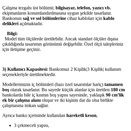
Çalışma tezgahı üst bölümü;
bilgisayar, telefon, yazıcı vb.
ekipmanların konumlandırılmasına uygun şekilde tasarlanır.
Bankonun
sağ ve sol bölümlerine
cihaz kabloları için
kablo
delikleri
açılmaktadır.
Bilgi:
Model tüm ölçülerde üretilebilir. Ancak standart ölçüler dışına
çıkıldığında tasarımın görünümü değişebilir. Özel ölçü talepleriniz
için iletişime geçiniz.
3) Kullanıcı Kapasitesi:
Bankomuz 2 Kişilik|3 Kişilik| kullanım
seçenekleriyle üretilmektedir.
Modellerimizin iç bölümleri (bazı özel tasarımlar hariç)
tamamen
boş
olarak tasarlanır. Bu sayede küçük alanlar için üretilen
180 cm
bankolarda bile iç kısmın boş yapısı sayesinde, yaklaşık
90 cm’lik
ek bir çalışma alanı
oluşur ve iki kişinin dar da olsa birlikte
çalışmasına imkan sağlar.
Ayrıca banko içerisinde kullanılan
hareketli keson
,
3 çekmeceli yapısı,