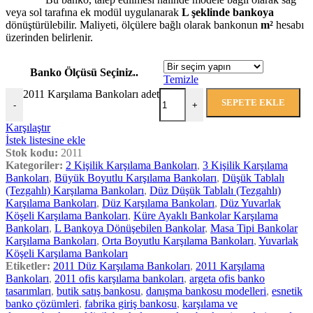
veya sol tarafına ek modül uygulanarak
L şeklinde bankoya
dönüştürülebilir. Maliyeti, ölçülere bağlı olarak bankonun
m²
hesabı
üzerinden belirlenir.
Banko Ölçüsü Seçiniz..
Temizle
2011 Karşılama Bankoları adet
SEPETE EKLE
-
+
Karşılaştır
İstek listesine ekle
Stok kodu:
2011
Kategoriler:
2 Kişilik Karşılama Bankoları
,
3 Kişilik Karşılama
Bankoları
,
Büyük Boyutlu Karşılama Bankoları
,
Düşük Tablalı
(Tezgahlı) Karşılama Bankoları
,
Düz Düşük Tablalı (Tezgahlı)
Karşılama Bankoları
,
Düz Karşılama Bankoları
,
Düz Yuvarlak
Köşeli Karşılama Bankoları
,
Küre Ayaklı Bankolar Karşılama
Bankoları
,
L Bankoya Dönüşebilen Bankolar
,
Masa Tipi Bankolar
Karşılama Bankoları
,
Orta Boyutlu Karşılama Bankoları
,
Yuvarlak
Köşeli Karşılama Bankoları
Etiketler:
2011 Düz Karşılama Bankoları
,
2011 Karşılama
Bankoları
,
2011 ofis karşılama bankoları
,
argeta ofis banko
tasarımları
,
butik satış bankosu
,
danışma bankosu modelleri
,
esnetik
banko çözümleri
,
fabrika giriş bankosu
,
karşılama ve