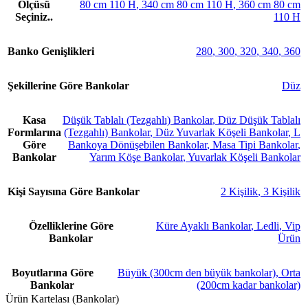
Ölçüsü
80 cm 110 H
,
340 cm 80 cm 110 H
,
360 cm 80 cm
Seçiniz..
110 H
Banko Genişlikleri
280
,
300
,
320
,
340
,
360
Şekillerine Göre Bankolar
Düz
Kasa
Düşük Tablalı (Tezgahlı) Bankolar
,
Düz Düşük Tablalı
Formlarına
(Tezgahlı) Bankolar
,
Düz Yuvarlak Köşeli Bankolar
,
L
Göre
Bankoya Dönüşebilen Bankolar
,
Masa Tipi Bankolar
,
Bankolar
Yarım Köşe Bankolar
,
Yuvarlak Köşeli Bankolar
Kişi Sayısına Göre Bankolar
2 Kişilik
,
3 Kişilik
Özelliklerine Göre
Küre Ayaklı Bankolar
,
Ledli
,
Vip
Bankolar
Ürün
Boyutlarına Göre
Büyük (300cm den büyük bankolar)
,
Orta
Bankolar
(200cm kadar bankolar)
Ürün Kartelası (Bankolar)