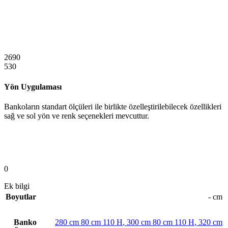
2690
530
Yön Uygulaması
Bankoların standart ölçüleri ile birlikte özelleştirilebilecek özellikleri
sağ ve sol yön ve renk seçenekleri mevcuttur.
0
Ek bilgi
Boyutlar
- cm
Banko
280 cm 80 cm 110 H
,
300 cm 80 cm 110 H
,
320 cm