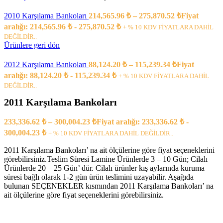
2010 Karşılama Bankoları
214,565.96
₺
–
275,870.52
₺
Fiyat
aralığı: 214,565.96 ₺ - 275,870.52 ₺
+ % 10 KDV FİYATLARA DAHİL
DEĞİLDİR..
Ürünlere geri dön
2012 Karşılama Bankoları
88,124.20
₺
–
115,239.34
₺
Fiyat
aralığı: 88,124.20 ₺ - 115,239.34 ₺
+ % 10 KDV FİYATLARA DAHİL
DEĞİLDİR..
2011 Karşılama Bankoları
233,336.62
₺
–
300,004.23
₺
Fiyat aralığı: 233,336.62 ₺ -
300,004.23 ₺
+ % 10 KDV FİYATLARA DAHİL DEĞİLDİR..
2011 Karşılama Bankoları’ na ait ölçülerine göre fiyat seçeneklerini
görebilirsiniz.Teslim Süresi Lamine Ürünlerde 3 – 10 Gün; Cilalı
Ürünlerde 20 – 25 Gün’ dür. Cilalı ürünler kış aylarında kuruma
süresi bağlı olarak 1-2 gün ürün teslimini uzayabilir. Aşağıda
bulunan SEÇENEKLER kısmından 2011 Karşılama Bankoları’ na
ait ölçülerine göre fiyat seçeneklerini görebilirsiniz.