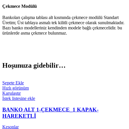
Çekmece Modülü
Bankoları çalışma tablası alt kısmında çekmece modülü Standart
Üretim; Üst tablaya asmalı tek kilitli çekmece olarak sunulmaktadır.
Bazı banko modelleriniz kendinden modele bağlı çekmecelidir. bu
ürünlerde asma çekmece bulunmaz.
Hoşunuza gidebilir…
Sepete Ekle
Hızlı görünüm
Karşılaştır
İstek listesine ekle
BANKO ALT 1-ÇEKMECE_1 KAPAK-
HAREKETLİ
Kesonlar