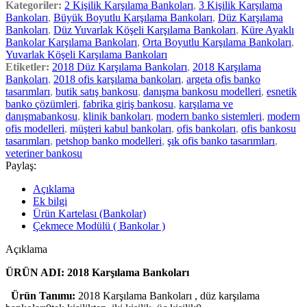
Kategoriler:
2 Kişilik Karşılama Bankoları
,
3 Kişilik Karşılama
Bankoları
,
Büyük Boyutlu Karşılama Bankoları
,
Düz Karşılama
Bankoları
,
Düz Yuvarlak Köşeli Karşılama Bankoları
,
Küre Ayaklı
Bankolar Karşılama Bankoları
,
Orta Boyutlu Karşılama Bankoları
,
Yuvarlak Köşeli Karşılama Bankoları
Etiketler:
2018 Düz Karşılama Bankoları
,
2018 Karşılama
Bankoları
,
2018 ofis karşılama bankoları
,
argeta ofis banko
tasarımları
,
butik satış bankosu
,
danışma bankosu modelleri
,
esnetik
banko çözümleri
,
fabrika giriş bankosu
,
karşılama ve
danışmabankosu
,
klinik bankoları
,
modern banko sistemleri
,
modern
ofis modelleri
,
müşteri kabul bankoları
,
ofis bankoları
,
ofis bankosu
tasarımları
,
petshop banko modelleri
,
şık ofis banko tasarımları
,
veteriner bankosu
Paylaş:
Açıklama
Ek bilgi
Ürün Kartelası (Bankolar)
Çekmece Modülü ( Bankolar )
Açıklama
ÜRÜN ADI: 2018 Karşılama Bankoları
Ürün Tanımı:
2018 Karşılama Bankoları , düz karşılama