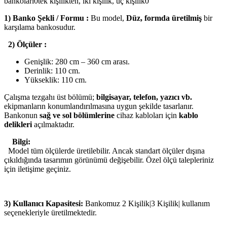
bankoları0tek kişilikten, iki kişilik, üç kişilik0
1) Banko Şekli / Formu :
Bu model,
Düz, formda üretilmiş
bir
karşılama bankosudur.
2) Ölçüler :
Genişlik: 280 cm – 360 cm arası.
Derinlik: 110 cm.
Yükseklik: 110 cm.
Çalışma tezgahı üst bölümü;
bilgisayar, telefon, yazıcı vb.
ekipmanların konumlandırılmasına uygun şekilde tasarlanır.
Bankonun
sağ ve sol bölümlerine
cihaz kabloları için
kablo
delikleri
açılmaktadır.
Bilgi:
Model tüm ölçülerde üretilebilir. Ancak standart ölçüler dışına
çıkıldığında tasarımın görünümü değişebilir. Özel ölçü talepleriniz
için iletişime geçiniz.
3) Kullanıcı Kapasitesi:
Bankomuz 2 Kişilik|3 Kişilik| kullanım
seçenekleriyle üretilmektedir.