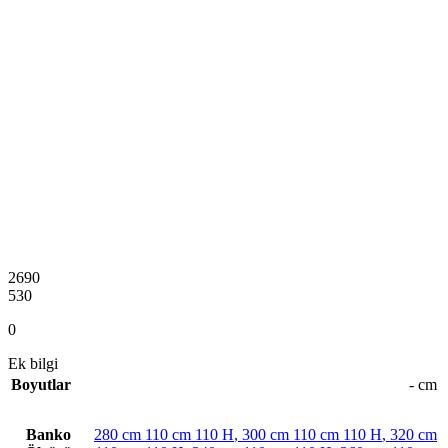
2690
530
0
Ek bilgi
Boyutlar
- cm
Banko
280 cm 110 cm 110 H
,
300 cm 110 cm 110 H
,
320 cm