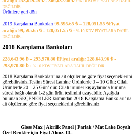
aralığı: 238,029.29 ₺ - 306,037.66 ₺
+ % 10 KDV FİYATLARA DAHİL
DEĞİLDİR..
Ürünlere geri dön
2019 Karşılama Bankoları
99,595.65
₺
–
128,051.55
₺
Fiyat
aralığı: 99,595.65 ₺ - 128,051.55 ₺
+ % 10 KDV FİYATLARA DAHİL
DEĞİLDİR..
2018 Karşılama Bankoları
228,643.96
₺
–
293,970.80
₺
Fiyat aralığı: 228,643.96 ₺ -
293,970.80 ₺
+ % 10 KDV FİYATLARA DAHİL DEĞİLDİR..
2018 Karşılama Bankoları’ na ait ölçülerine göre fiyat seçeneklerini
görebilirsiniz.Teslim Süresi Lamine Ürünlerde 3 – 10 Gün; Cilalı
Ürünlerde 20 – 25 Gün’ dür. Cilalı ürünler kış aylarında kuruma
süresi bağlı olarak 1-2 gün ürün teslimini uzayabilir. Aşağıda
bulunan SEÇENEKLER kısmından 2018 Karşılama Bankoları’ na
ait ölçülerine göre fiyat seçeneklerini görebilirsiniz.
Gloss Max | Akrilik Panel | Parlak / Mat Lake Boyalı
Özel Renkler için Fiyat Alınız. !!!.
.