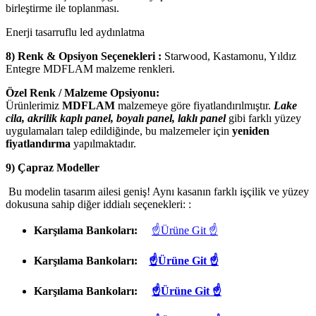
birleştirme ile toplanması.
Enerji tasarruflu led aydınlatma
8) Renk & Opsiyon Seçenekleri :
Starwood, Kastamonu, Yıldız
Entegre MDFLAM malzeme renkleri.
Özel Renk / Malzeme Opsiyonu:
Ürünlerimiz
MDFLAM
malzemeye göre fiyatlandırılmıştır.
Lake
cila, akrilik kaplı panel, boyalı panel, laklı panel
gibi farklı yüzey
uygulamaları talep edildiğinde, bu malzemeler için
yeniden
fiyatlandırma
yapılmaktadır.
9) Çapraz Modeller
Bu modelin tasarım ailesi geniş! Aynı kasanın farklı işçilik ve yüzey
dokusuna sahip diğer iddialı seçenekleri: :
Karşılama Bankoları:
☝Ürüne Git ☝
Karşılama Bankoları:
☝Ürüne Git ☝
Karşılama Bankoları:
☝Ürüne Git ☝