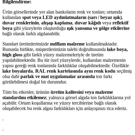
Bilgilendirme:
Ürün görsellerinde yer alan bankoların renk ve tonları; ortamda
kullanılan
spot veya LED aydınlatmaların (sarı / beyaz ışık)
,
duvar renklerinin
,
ahşap kaplama
,
duvar kâğıdı
veya
reflektif
boya
gibi yüzeylerin oluşturduğu
ışık yansıma ve gölge etkilerine
bağlı olarak farklı algılanabilir.
Standart üretimlerimizde
mdflam malzeme
kullanılmaktadır.
Bununla birlikte, müşterilerimizin talebi doğrultusunda
lake boya,
high gloss
gibi farklı yüzey malzemeleriyle de üretim
yapılabilmektedir. Bu tür özel yüzeylerde, kullanılan malzemenin
yapısı gereği renk tonlarında farklılıklar oluşabilmektedir. Özellikle
lake boyalarda
,
RAL renk kartelasında aynı renk kodu
seçilmiş
olsa dahi
parlak ve mat uygulamalar arasında
ton farkı
görülebilmesi doğal bir durumdur.
Tüm bu etkenler, ürünün
üretim kalitesini veya malzeme
standardını etkilemez
; yalnızca görsel algıda ton farklılıklarına yol
açabilir. Ortam koşullarına ve yüzey tercihlerine bağlı olarak
oluşabilecek bu renk algısı farklılıkları için anlayışınızı rica ederiz.
.
.