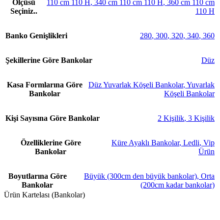
Ölçüsü
110 cm 110 H
,
340 cm 110 cm 110 H
,
360 cm 110 cm
Seçiniz..
110 H
Banko Genişlikleri
280
,
300
,
320
,
340
,
360
Şekillerine Göre Bankolar
Düz
Kasa Formlarına Göre
Düz Yuvarlak Köşeli Bankolar
,
Yuvarlak
Bankolar
Köşeli Bankolar
Kişi Sayısına Göre Bankolar
2 Kişilik
,
3 Kişilik
Özelliklerine Göre
Küre Ayaklı Bankolar
,
Ledli
,
Vip
Bankolar
Ürün
Boyutlarına Göre
Büyük (300cm den büyük bankolar)
,
Orta
Bankolar
(200cm kadar bankolar)
Ürün Kartelası (Bankolar)