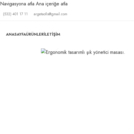
Navigasyona atla
Ana içeriğe atla
(532) 401 17 11
argetaofis@gmail.com
ANASAYFA
ÜRÜNLER
İLETIŞIM
Büyütmek için tıklayın