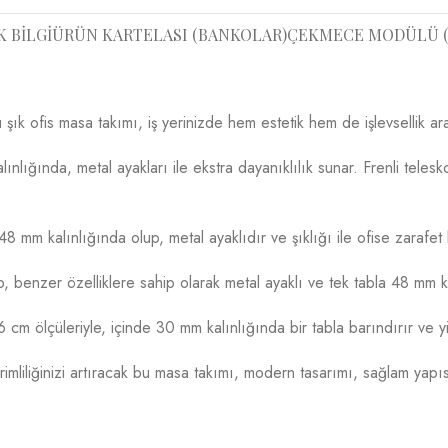
K BILGI
ÜRÜN KARTELASI (BANKOLAR)
ÇEKMECE MODÜLÜ (
şık ofis masa takımı, iş yerinizde hem estetik hem de işlevsellik ar
lığında, metal ayakları ile ekstra dayanıklılık sunar. Frenli telesk
 mm kalınlığında olup, metal ayaklıdır ve şıklığı ile ofise zarafet 
, benzer özelliklere sahip olarak metal ayaklı ve tek tabla 48 mm k
cm ölçüleriyle, içinde 30 mm kalınlığında bir tabla barındırır ve yi
mliliğinizi artıracak bu masa takımı, modern tasarımı, sağlam yapısı v