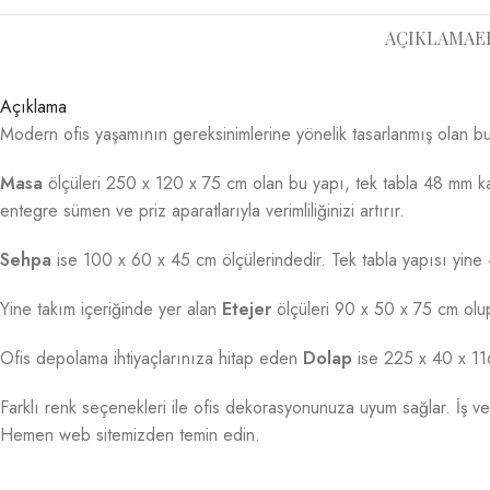
AÇIKLAMA
E
Açıklama
Modern ofis yaşamının gereksinimlerine yönelik tasarlanmış olan bu 
Masa
ölçüleri 250 x 120 x 75 cm olan bu yapı, tek tabla 48 mm kalın
entegre sümen ve priz aparatlarıyla verimliliğinizi artırır.
Sehpa
ise 100 x 60 x 45 cm ölçülerindedir. Tek tabla yapısı yine 48
Yine takım içeriğinde yer alan
Etejer
ölçüleri 90 x 50 x 75 cm olup
Ofis depolama ihtiyaçlarınıza hitap eden
Dolap
ise 225 x 40 x 116 
Farklı renk seçenekleri ile ofis dekorasyonunuza uyum sağlar. İş veri
Hemen web sitemizden temin edin.