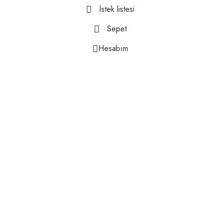
İstek listesi
Sepet
Hesabım