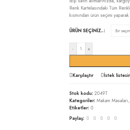
dışı satın alımlarınızda, kargoy
Renk Kartelasındaki Tüm Renk
kısmından ürün seçimi yaparak fiy
ÜRÜN SEÇINIZ..
-
+
Karşılaştır
İstek listes
Stok kodu:
2049T
Kategoriler:
Makam Masaları
,
Etiketler:
0
Paylaş: