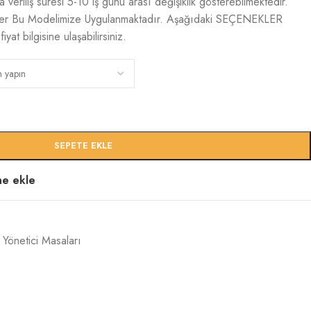
a veriliş süresi 5-10 iş günü arası değişiklik gösterebilmektedir.
ler Bu Modelimize Uygulanmaktadır. Aşağıdaki SEÇENEKLER
at bilgisine ulaşabilirsiniz.
SEPETE EKLE
ine ekle
Yönetici Masaları