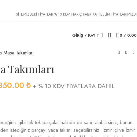
SİTEMİZDEKİ FİYATLAR % 10 KDV HARİÇ FABRİKA TESLİM FİYATLARIMIZDI
GIRIŞ / KAYIT
0
/
0.0
s Masa Takımları
sa Takımları
350.00
₺
+ % 10 KDV FİYATLARA DAHİL
leceğiniz gibi tek tek parçalar halinde de satın alabilirsiniz, bunun
den istediğiniz parçayı yada takımı seçebilirsiniz. İzmir içi ve İzmir