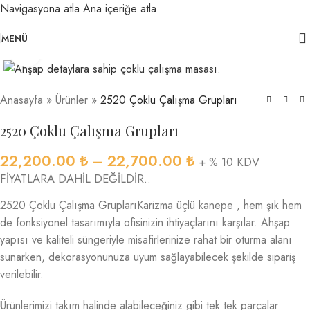
Navigasyona atla
Ana içeriğe atla
MENÜ
Büyütmek için tıklayın
Anasayfa
»
Ürünler
»
2520 Çoklu Çalışma Grupları
2520 Çoklu Çalışma Grupları
22,200.00
₺
–
22,700.00
₺
+ % 10 KDV
FİYATLARA DAHİL DEĞİLDİR..
2520 Çoklu Çalışma GruplarıKarizma üçlü kanepe , hem şık hem
de fonksiyonel tasarımıyla ofisinizin ihtiyaçlarını karşılar. Ahşap
yapısı ve kaliteli süngeriyle misafirlerinize rahat bir oturma alanı
sunarken, dekorasyonunuza uyum sağlayabilecek şekilde sipariş
verilebilir.
Ürünlerimizi takım halinde alabileceğiniz gibi tek tek parçalar