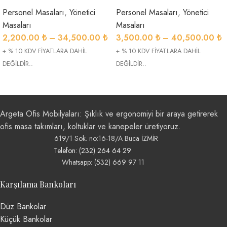
Personel Masaları
,
Yönetici
Personel Masaları
,
Yönetici
Masaları
Masaları
2,200.00
₺
–
34,500.00
₺
3,500.00
₺
–
40,500.00
₺
+ % 10 KDV FİYATLARA DAHİL
+ % 10 KDV FİYATLARA DAHİL
DEĞİLDİR..
DEĞİLDİR..
Argeta Ofis Mobilyaları: Şıklık ve ergonomiyi bir araya getirerek
ofis masa takımları, koltuklar ve kanepeler üretiyoruz.
619/1 Sok. no:16-18/A Buca İZMİR
Telefon: (232) 264 64 29
Whatsapp: (532) 669 97 11
Karşılama Bankoları
Düz Bankolar
Küçük Bankolar