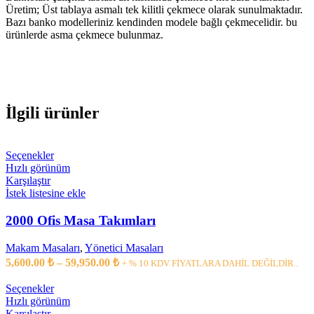
Üretim; Üst tablaya asmalı tek kilitli çekmece olarak sunulmaktadır.
Bazı banko modelleriniz kendinden modele bağlı çekmecelidir. bu
ürünlerde asma çekmece bulunmaz.
İlgili ürünler
Bu
Seçenekler
ürünün
Hızlı görünüm
birden
Karşılaştır
fazla
İstek listesine ekle
varyasyonu
var.
2000 Ofis Masa Takımları
Seçenekler
ürün
Makam Masaları
,
Yönetici Masaları
sayfasından
Fiyat
5,600.00
₺
–
59,950.00
₺
+ % 10 KDV FİYATLARA DAHİL DEĞİLDİR..
seçilebilir
aralığı:
5,600.00 ₺
Bu
Seçenekler
ürünün
-
Hızlı görünüm
birden
Karşılaştır