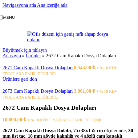
Navigasyona atla
Ana içeriğe atla
MENÜ
Büyütmek için tıklayın
Anasayfa
»
Ürünler
»
2672 Cam Kapaklı Dosya Dolapları
2671 Cam Kapaklı Dosya Dolapları
8,543.00
₺
+ % 10 KDV
FİYATLARA DAHİL DEĞİLDİR..
Ürünlere geri dön
2673 Cam Kapaklı Dosya Dolapları
3,961.00
₺
+ % 10 KDV
FİYATLARA DAHİL DEĞİLDİR..
2672 Cam Kapaklı Dosya Dolapları
10,690.00
₺
+ % 10 KDV FİYATLARA DAHİL DEĞİLDİR..
2672 Cam Kapaklı Dosya Dolabı
,
75x38x155 cm
ölçülerinde,
30
mm üst taç
,
18 mm gövde kalınlığı
ve
4 gözlü cam kapaklı