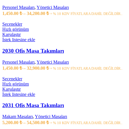
Seçenekler
ürün
Personel Masaları
,
Yönetici Masaları
sayfasından
Fiyat
1,450.00
₺
–
34,200.00
₺
+ % 10 KDV FİYATLARA DAHİL DEĞİLDİR..
seçilebilir
aralığı:
1,450.00 ₺
Bu
Seçenekler
ürünün
-
Hızlı görünüm
birden
Karşılaştır
34,200.00 ₺
fazla
İstek listesine ekle
varyasyonu
var.
2030 Ofis Masa Takımları
Seçenekler
ürün
Personel Masaları
,
Yönetici Masaları
sayfasından
Fiyat
1,450.00
₺
–
32,900.00
₺
+ % 10 KDV FİYATLARA DAHİL DEĞİLDİR..
seçilebilir
aralığı:
1,450.00 ₺
Bu
Seçenekler
ürünün
-
Hızlı görünüm
birden
Karşılaştır
32,900.00 ₺
fazla
İstek listesine ekle
varyasyonu
var.
2031 Ofis Masa Takımları
Seçenekler
ürün
Makam Masaları
,
Yönetici Masaları
sayfasından
Fiyat
5,200.00
₺
–
54,500.00
₺
+ % 10 KDV FİYATLARA DAHİL DEĞİLDİR..
seçilebilir
aralığı: