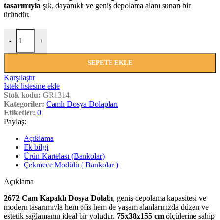
tasarımıyla
şık, dayanıklı ve geniş depolama alanı sunan bir
üründür.
2672 Cam Kapaklı Dosya Dolapları adet
-
+
SEPETE EKLE
Karşılaştır
İstek listesine ekle
Stok kodu:
GR1314
Kategoriler:
Camlı Dosya Dolapları
Etiketler:
0
Paylaş:
Açıklama
Ek bilgi
Ürün Kartelası (Bankolar)
Çekmece Modülü ( Bankolar )
Açıklama
2672 Cam Kapaklı Dosya Dolabı
, geniş depolama kapasitesi ve
modern tasarımıyla hem ofis hem de yaşam alanlarınızda düzen ve
estetik sağlamanın ideal bir yoludur.
75x38x155 cm
ölçülerine sahip