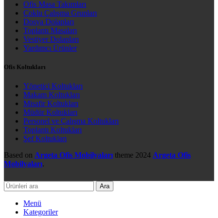
Ofis Masa Takımları
Çoklu Çalışma Grupları
Dosya Dolapları
Toplantı Masaları
Vestiyer Dolapları
Yardımcı Ürünler
Ofis Koltukları
Yönetici Koltukları
Makam Koltukları
Misafir Koltukları
Müdür Koltukları
Personel ve Çalışma Koltukları
Toplantı Koltukları
Şef Koltukları
Based on
Argeta Ofis Mobilyaları
theme
2024
Argeta Ofis
Mobilyaları
.
Ara
Menü
Kategoriler