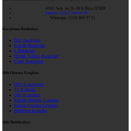
619/1 Sok. no:16-18/A Buca İZMİR
Telefon: (232) 264 64 29
Whatsapp: (532) 669 97 11
Karşılama Bankoları
Düz Bankolar
Küçük Bankolar
L Bankolar
Düşük Tablalı Bankolar
Çıtalı Bankoları
Ofis Oturma Grupları
Ofis Kanepeleri
Tv Koltuğu
Ofis Kanepesi
Küçük Oturma Grupları
Klasik Oturma Grupları
Bekleme Koltuğu
Ofis Mobilyaları