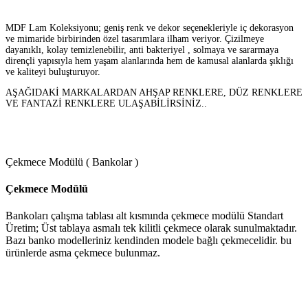
MDF Lam Koleksiyonu; geniş renk ve dekor seçenekleriyle iç dekorasyon
ve mimaride birbirinden özel tasarımlara ilham veriyor. Çizilmeye
dayanıklı, kolay temizlenebilir, anti bakteriyel , solmaya ve sararmaya
dirençli yapısıyla hem yaşam alanlarında hem de kamusal alanlarda şıklığı
ve kaliteyi buluşturuyor.
AŞAĞIDAKİ MARKALARDAN AHŞAP RENKLERE, DÜZ RENKLERE
VE FANTAZİ RENKLERE ULAŞABİLİRSİNİZ..
Çekmece Modülü ( Bankolar )
Çekmece Modülü
Bankoları çalışma tablası alt kısmında çekmece modülü Standart
Üretim; Üst tablaya asmalı tek kilitli çekmece olarak sunulmaktadır.
Bazı banko modelleriniz kendinden modele bağlı çekmecelidir. bu
ürünlerde asma çekmece bulunmaz.