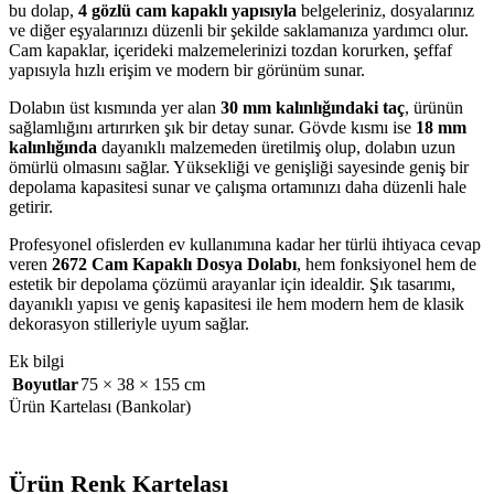
bu dolap,
4 gözlü cam kapaklı yapısıyla
belgeleriniz, dosyalarınız
ve diğer eşyalarınızı düzenli bir şekilde saklamanıza yardımcı olur.
Cam kapaklar, içerideki malzemelerinizi tozdan korurken, şeffaf
yapısıyla hızlı erişim ve modern bir görünüm sunar.
Dolabın üst kısmında yer alan
30 mm kalınlığındaki taç
, ürünün
sağlamlığını artırırken şık bir detay sunar. Gövde kısmı ise
18 mm
kalınlığında
dayanıklı malzemeden üretilmiş olup, dolabın uzun
ömürlü olmasını sağlar. Yüksekliği ve genişliği sayesinde geniş bir
depolama kapasitesi sunar ve çalışma ortamınızı daha düzenli hale
getirir.
Profesyonel ofislerden ev kullanımına kadar her türlü ihtiyaca cevap
veren
2672 Cam Kapaklı Dosya Dolabı
, hem fonksiyonel hem de
estetik bir depolama çözümü arayanlar için idealdir. Şık tasarımı,
dayanıklı yapısı ve geniş kapasitesi ile hem modern hem de klasik
dekorasyon stilleriyle uyum sağlar.
Ek bilgi
Boyutlar
75 × 38 × 155 cm
Ürün Kartelası (Bankolar)
Ürün Renk Kartelası