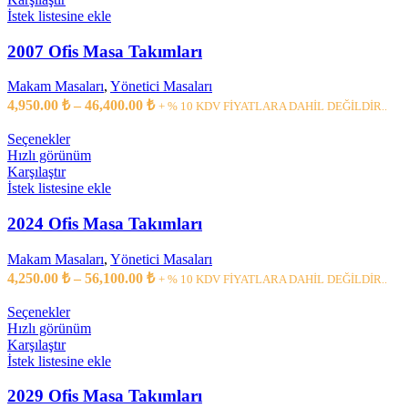
59,950.00 ₺
fazla
İstek listesine ekle
varyasyonu
var.
2007 Ofis Masa Takımları
Seçenekler
ürün
Makam Masaları
,
Yönetici Masaları
sayfasından
Fiyat
4,950.00
₺
–
46,400.00
₺
+ % 10 KDV FİYATLARA DAHİL DEĞİLDİR..
seçilebilir
aralığı:
4,950.00 ₺
Bu
Seçenekler
ürünün
-
Hızlı görünüm
birden
Karşılaştır
46,400.00 ₺
fazla
İstek listesine ekle
varyasyonu
var.
2024 Ofis Masa Takımları
Seçenekler
ürün
Makam Masaları
,
Yönetici Masaları
sayfasından
Fiyat
4,250.00
₺
–
56,100.00
₺
+ % 10 KDV FİYATLARA DAHİL DEĞİLDİR..
seçilebilir
aralığı:
4,250.00 ₺
Bu
Seçenekler
ürünün
-
Hızlı görünüm
birden
Karşılaştır
56,100.00 ₺
fazla
İstek listesine ekle
varyasyonu
var.
2029 Ofis Masa Takımları