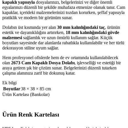
kapaklı yapısıyla
dosyalarınızı, belgelerinizi ve diğer önemli
eşyalarınızı düzenli bir şekilde muhafaza etmenize olanak tanır. Cam
kapaklar, içerideki malzemelerinizi tozdan korurken, şeffaf yapısıyla
pratiklik ve modern bir görünüm sunar.
Dolabın üst kısmında yer alan
30 mm kalınlığındaki taç
, ürünün
estetik ve dayanıklılığını artırırken,
18 mm kalınlığındaki gövde
malzemesi
sağlamlık ve uzun ömürlü kullanım sağlar. Küçük
boyutları sayesinde dar alanlarda rahatlıkla kullanılabilir ve her türlü
dekorasyon stiline uyum sağlar.
Hem profesyonel ofislerde hem de ev ortamında kullanılabilecek
olan
2673 Cam Kapaklı Dosya Dolabı
, işlevselliği ve estetiği bir
araya getiren şık bir çözüm sunar. Belgelerinizi düzenli tutarken
çalışma alanınıza zarif bir dokunuş katar.
Ek bilgi
Boyutlar
38 × 38 × 85 cm
Ürün Kartelası (Bankolar)
Ürün Renk Kartelası