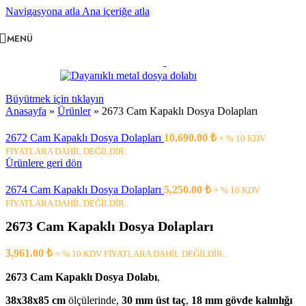
Navigasyona atla
Ana içeriğe atla
MENÜ
Büyütmek için tıklayın
Anasayfa
»
Ürünler
»
2673 Cam Kapaklı Dosya Dolapları
2672 Cam Kapaklı Dosya Dolapları
10,690.00
₺
+ % 10 KDV
FİYATLARA DAHİL DEĞİLDİR..
Ürünlere geri dön
2674 Cam Kapaklı Dosya Dolapları
5,250.00
₺
+ % 10 KDV
FİYATLARA DAHİL DEĞİLDİR..
2673 Cam Kapaklı Dosya Dolapları
3,961.00
₺
+ % 10 KDV FİYATLARA DAHİL DEĞİLDİR..
2673 Cam Kapaklı Dosya Dolabı
,
38x38x85 cm
ölçülerinde,
30 mm üst taç
,
18 mm gövde kalınlığı