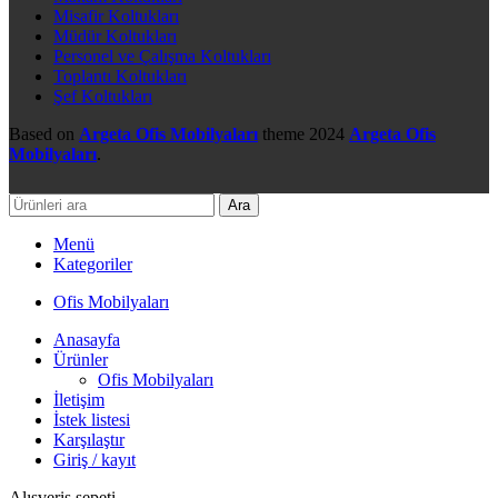
Misafir Koltukları
Müdür Koltukları
Personel ve Çalışma Koltukları
Toplantı Koltukları
Şef Koltukları
Based on
Argeta Ofis Mobilyaları
theme
2024
Argeta Ofis
Mobilyaları
.
Ara
Menü
Kategoriler
Ofis Mobilyaları
Anasayfa
Ürünler
Ofis Mobilyaları
İletişim
İstek listesi
Karşılaştır
Giriş / kayıt
Alışveriş sepeti