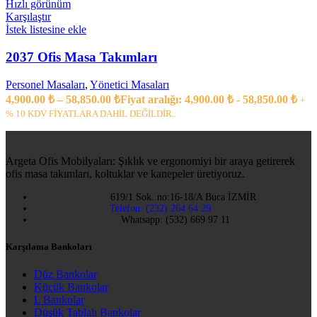
Hızlı görünüm
Karşılaştır
İstek listesine ekle
2037 Ofis Masa Takımları
Personel Masaları
,
Yönetici Masaları
4,900.00
₺
–
58,850.00
₺
Fiyat aralığı: 4,900.00 ₺ - 58,850.00 ₺
+
% 10 KDV FİYATLARA DAHİL DEĞİLDİR..
Argeta Ofis Mobilyaları: Şıklık ve ergonomiyi bir araya getirerek
ofis masa takımları, koltuklar ve kanepeler üretiyoruz.
619/1 Sok. no:16-18/A Buca İZMİR
Telefon: (232) 264 64 29
Whatsapp: (532) 669 97 11
Karşılama Bankoları
Düz Bankolar
Küçük Bankolar
L Bankolar
Düşük Tablalı Bankolar