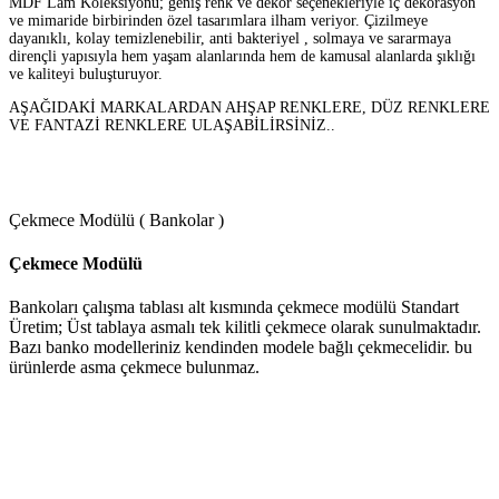
MDF Lam Koleksiyonu; geniş renk ve dekor seçenekleriyle iç dekorasyon
ve mimaride birbirinden özel tasarımlara ilham veriyor. Çizilmeye
dayanıklı, kolay temizlenebilir, anti bakteriyel , solmaya ve sararmaya
dirençli yapısıyla hem yaşam alanlarında hem de kamusal alanlarda şıklığı
ve kaliteyi buluşturuyor.
AŞAĞIDAKİ MARKALARDAN AHŞAP RENKLERE, DÜZ RENKLERE
VE FANTAZİ RENKLERE ULAŞABİLİRSİNİZ..
Çekmece Modülü ( Bankolar )
Çekmece Modülü
Bankoları çalışma tablası alt kısmında çekmece modülü Standart
Üretim; Üst tablaya asmalı tek kilitli çekmece olarak sunulmaktadır.
Bazı banko modelleriniz kendinden modele bağlı çekmecelidir. bu
ürünlerde asma çekmece bulunmaz.