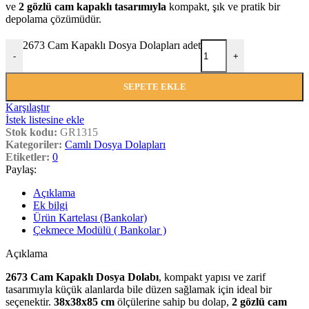
ve
2 gözlü cam kapaklı tasarımıyla
kompakt, şık ve pratik bir
depolama çözümüdür.
2673 Cam Kapaklı Dosya Dolapları adet
-
+
SEPETE EKLE
Karşılaştır
İstek listesine ekle
Stok kodu:
GR1315
Kategoriler:
Camlı Dosya Dolapları
Etiketler:
0
Paylaş:
Açıklama
Ek bilgi
Ürün Kartelası (Bankolar)
Çekmece Modülü ( Bankolar )
Açıklama
2673 Cam Kapaklı Dosya Dolabı
, kompakt yapısı ve zarif
tasarımıyla küçük alanlarda bile düzen sağlamak için ideal bir
seçenektir.
38x38x85 cm
ölçülerine sahip bu dolap,
2 gözlü cam