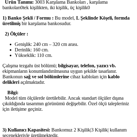
Ürün Tanımı:
3003 Karşılama Bankoları , karşılama
bankoları0tek kişilikten, iki kişilik, üç kişilik0
1) Banko Şekli / Formu :
Bu model,
L Şeklinde Köşeli, formda
üretilmiş
bir karşılama bankosudur.
2) Ölçüler :
Genişlik: 240 cm – 320 cm arası.
Derinlik: 160 cm.
Yükseklik: 110 cm.
Çalışma tezgahı üst bölümü;
bilgisayar, telefon, yazıcı vb.
ekipmanların konumlandırılmasına uygun şekilde tasarlanır.
Bankonun
sağ ve sol bölümlerine
cihaz kabloları için
kablo
delikleri
açılmaktadır.
Bilgi:
Model tüm ölçülerde üretilebilir. Ancak standart ölçüler dışına
çıkıldığında tasarımın görünümü değişebilir. Özel ölçü talepleriniz
için iletişime geçiniz.
3) Kullanıcı Kapasitesi:
Bankomuz 2 Kişilik|3 Kişilik| kullanım
seçenekleriyle üretilmektedir.