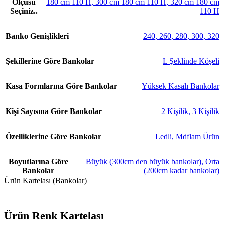
Ölçüsü
180 cm 110 H
,
300 cm 180 cm 110 H
,
320 cm 180 cm
Seçiniz..
110 H
Banko Genişlikleri
240
,
260
,
280
,
300
,
320
Şekillerine Göre Bankolar
L Şeklinde Köşeli
Kasa Formlarına Göre Bankolar
Yüksek Kasalı Bankolar
Kişi Sayısına Göre Bankolar
2 Kişilik
,
3 Kişilik
Özelliklerine Göre Bankolar
Ledli
,
Mdflam Ürün
Boyutlarına Göre
Büyük (300cm den büyük bankolar)
,
Orta
Bankolar
(200cm kadar bankolar)
Ürün Kartelası (Bankolar)
Ürün Renk Kartelası