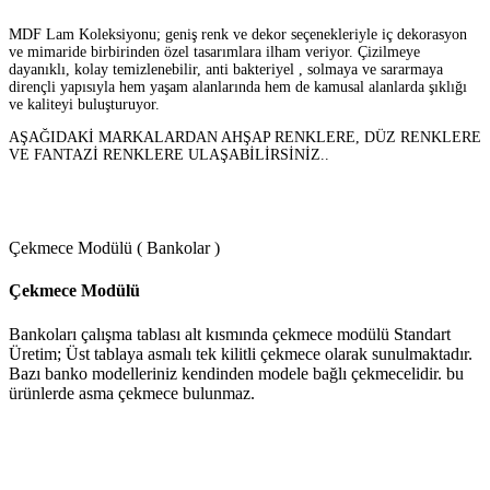
MDF Lam Koleksiyonu; geniş renk ve dekor seçenekleriyle iç dekorasyon
ve mimaride birbirinden özel tasarımlara ilham veriyor. Çizilmeye
dayanıklı, kolay temizlenebilir, anti bakteriyel , solmaya ve sararmaya
dirençli yapısıyla hem yaşam alanlarında hem de kamusal alanlarda şıklığı
ve kaliteyi buluşturuyor.
AŞAĞIDAKİ MARKALARDAN AHŞAP RENKLERE, DÜZ RENKLERE
VE FANTAZİ RENKLERE ULAŞABİLİRSİNİZ..
Çekmece Modülü ( Bankolar )
Çekmece Modülü
Bankoları çalışma tablası alt kısmında çekmece modülü Standart
Üretim; Üst tablaya asmalı tek kilitli çekmece olarak sunulmaktadır.
Bazı banko modelleriniz kendinden modele bağlı çekmecelidir. bu
ürünlerde asma çekmece bulunmaz.