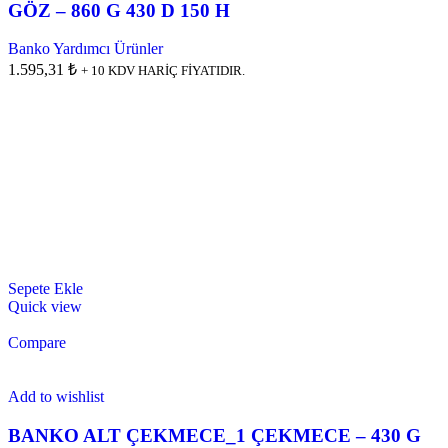
GÖZ – 860 G 430 D 150 H
Banko Yardımcı Ürünler
1.595,31 ₺
+ 10 KDV HARİÇ FİYATIDIR.
Sepete Ekle
Quick view
Compare
Add to wishlist
BANKO ALT ÇEKMECE_1 ÇEKMECE – 430 G