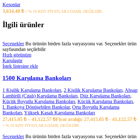
Kesonlar
3,634.40
₺
+ % 10 KDV FİYATLARA DAHİL DEĞİLDİR..
İlgili ürünler
Seçenekler
Bu ürünün birden fazla varyasyonu var. Seçenekler ürün
sayfasından seçilebilir
Hızlı görünüm
Karşılaştır
İstek listesine ekle
1500 Karşılama Bankoları
1 Kişilik Karşılama Bankoları
,
2 Kişilik Karşılama Bankoları
,
Ahşap
Lambirili (Çıtalı) Karşılama Bankoları
,
Düz Karşılama Bankoları
,
Küçük Boyutlu Karşılama Bankoları
,
Küçük Karşılama Bankoları
,
L Bankoya Dönüşebilen Bankolar
,
Orta Boyutlu Karşılama
Bankoları
,
Yüksek Kasalı Karşılama Bankoları
27,415.05
₺
–
41,122.57
₺
Fiyat aralığı: 27,415.05 ₺ - 41,122.57 ₺
+ % 10 KDV FİYATLARA DAHİL DEĞİLDİR..
Seçenekler
Bu ürünün birden fazla varyasyonu var. Seçenekler ürün