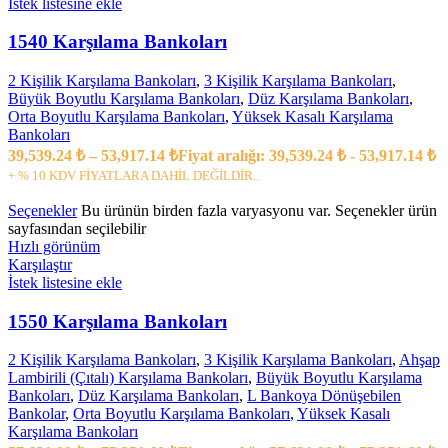
İstek listesine ekle
1540 Karşılama Bankoları
2 Kişilik Karşılama Bankoları
,
3 Kişilik Karşılama Bankoları
,
Büyük Boyutlu Karşılama Bankoları
,
Düz Karşılama Bankoları
,
Orta Boyutlu Karşılama Bankoları
,
Yüksek Kasalı Karşılama
Bankoları
39,539.24
₺
–
53,917.14
₺
Fiyat aralığı: 39,539.24 ₺ - 53,917.14 ₺
+ % 10 KDV FİYATLARA DAHİL DEĞİLDİR..
Seçenekler
Bu ürünün birden fazla varyasyonu var. Seçenekler ürün
sayfasından seçilebilir
Hızlı görünüm
Karşılaştır
İstek listesine ekle
1550 Karşılama Bankoları
2 Kişilik Karşılama Bankoları
,
3 Kişilik Karşılama Bankoları
,
Ahşap
Lambirili (Çıtalı) Karşılama Bankoları
,
Büyük Boyutlu Karşılama
Bankoları
,
Düz Karşılama Bankoları
,
L Bankoya Dönüşebilen
Bankolar
,
Orta Boyutlu Karşılama Bankoları
,
Yüksek Kasalı
Karşılama Bankoları