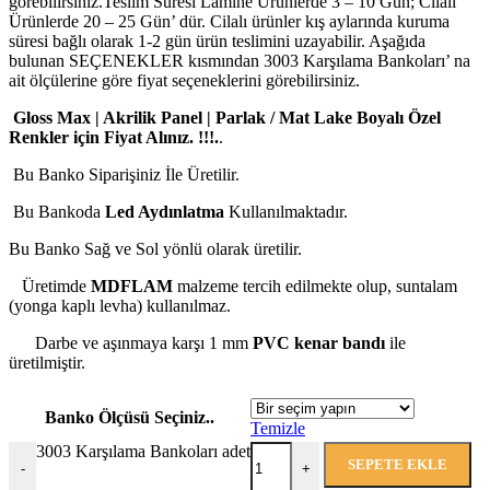
görebilirsiniz.Teslim Süresi Lamine Ürünlerde 3 – 10 Gün; Cilalı
Ürünlerde 20 – 25 Gün’ dür. Cilalı ürünler kış aylarında kuruma
süresi bağlı olarak 1-2 gün ürün teslimini uzayabilir. Aşağıda
bulunan SEÇENEKLER kısmından 3003 Karşılama Bankoları’ na
ait ölçülerine göre fiyat seçeneklerini görebilirsiniz.
Gloss Max | Akrilik Panel | Parlak / Mat Lake Boyalı Özel
Renkler için Fiyat Alınız. !!!.
.
Bu Banko Siparişiniz İle Üretilir.
Bu Bankoda
Led Aydınlatma
Kullanılmaktadır.
Bu Banko Sağ ve Sol yönlü olarak üretilir.
Üretimde
MDFLAM
malzeme tercih edilmekte olup, suntalam
(yonga kaplı levha) kullanılmaz.
Darbe ve aşınmaya karşı 1 mm
PVC kenar bandı
ile
üretilmiştir.
Banko Ölçüsü Seçiniz..
Temizle
3003 Karşılama Bankoları adet
SEPETE EKLE
-
+