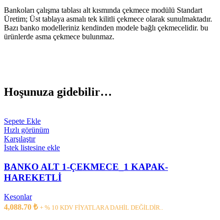
Bankoları çalışma tablası alt kısmında çekmece modülü Standart
Üretim; Üst tablaya asmalı tek kilitli çekmece olarak sunulmaktadır.
Bazı banko modelleriniz kendinden modele bağlı çekmecelidir. bu
ürünlerde asma çekmece bulunmaz.
Hoşunuza gidebilir…
Sepete Ekle
Hızlı görünüm
Karşılaştır
İstek listesine ekle
BANKO ALT 1-ÇEKMECE_1 KAPAK-
HAREKETLİ
Kesonlar
4,088.70
₺
+ % 10 KDV FİYATLARA DAHİL DEĞİLDİR..