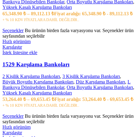
Bankoya Dönüşebilen Bankolar
,
Orta Boyutlu Karşılama Bankoları
,
Yüksek Kasalı Karşılama Bankoları
65,348.90
₺
–
89,112.13
₺
Fiyat aralığı: 65,348.90 ₺ - 89,112.13 ₺
+ % 10 KDV FİYATLARA DAHİL DEĞİLDİR..
Seçenekler
Bu ürünün birden fazla varyasyonu var. Seçenekler ürün
sayfasından seçilebilir
Hızlı görünüm
Karşılaştır
İstek listesine ekle
1529 Karşılama Bankoları
2 Kişilik Karşılama Bankoları
,
3 Kişilik Karşılama Bankoları
,
Büyük Boyutlu Karşılama Bankoları
,
Düz Karşılama Bankoları
,
L
Bankoya Dönüşebilen Bankolar
,
Orta Boyutlu Karşılama Bankoları
,
Yüksek Kasalı Karşılama Bankoları
53,264.40
₺
–
69,653.45
₺
Fiyat aralığı: 53,264.40 ₺ - 69,653.45 ₺
+ % 10 KDV FİYATLARA DAHİL DEĞİLDİR..
Seçenekler
Bu ürünün birden fazla varyasyonu var. Seçenekler ürün
sayfasından seçilebilir
Hızlı görünüm
Karşılaştır