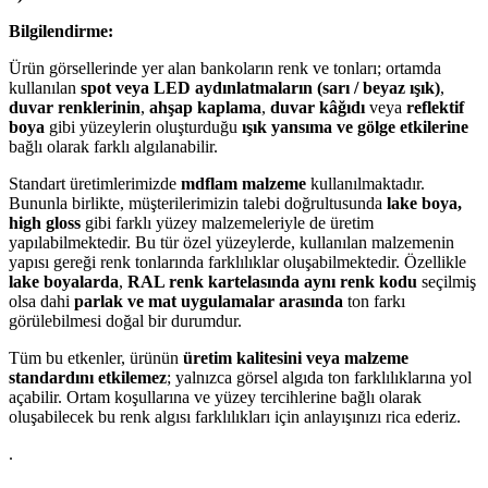
Bilgilendirme:
Ürün görsellerinde yer alan bankoların renk ve tonları; ortamda
kullanılan
spot veya LED aydınlatmaların (sarı / beyaz ışık)
,
duvar renklerinin
,
ahşap kaplama
,
duvar kâğıdı
veya
reflektif
boya
gibi yüzeylerin oluşturduğu
ışık yansıma ve gölge etkilerine
bağlı olarak farklı algılanabilir.
Standart üretimlerimizde
mdflam malzeme
kullanılmaktadır.
Bununla birlikte, müşterilerimizin talebi doğrultusunda
lake boya,
high gloss
gibi farklı yüzey malzemeleriyle de üretim
yapılabilmektedir. Bu tür özel yüzeylerde, kullanılan malzemenin
yapısı gereği renk tonlarında farklılıklar oluşabilmektedir. Özellikle
lake boyalarda
,
RAL renk kartelasında aynı renk kodu
seçilmiş
olsa dahi
parlak ve mat uygulamalar arasında
ton farkı
görülebilmesi doğal bir durumdur.
Tüm bu etkenler, ürünün
üretim kalitesini veya malzeme
standardını etkilemez
; yalnızca görsel algıda ton farklılıklarına yol
açabilir. Ortam koşullarına ve yüzey tercihlerine bağlı olarak
oluşabilecek bu renk algısı farklılıkları için anlayışınızı rica ederiz.
.