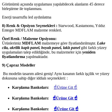
Görünümü açısında uygulaması yapılabilecek alanların 45 derece
birleştirme ile toplanması.
Enerji tasarruflu led aydınlatma
8) Renk & Opsiyon Seçenekleri :
Starwood, Kastamonu, Yıldız
Entegre MDFLAM malzeme renkleri.
Özel Renk / Malzeme Opsiyonu:
Ürünlerimiz
MDFLAM
malzemeye göre fiyatlandırılmıştır.
Lake
cila, akrilik kaplı panel, boyalı panel, laklı panel
gibi farklı yüzey
uygulamaları talep edildiğinde, bu malzemeler için
yeniden
fiyatlandırma
yapılmaktadır.
9) Çapraz Modeller
Bu modelin tasarım ailesi geniş! Aynı kasanın farklı işçilik ve yüzey
dokusuna sahip diğer iddialı seçenekleri: :
Karşılama Bankoları:
☝Ürüne Git ☝
Karşılama Bankoları:
☝Ürüne Git ☝
Karşılama Bankoları:
☝Ürüne Git ☝