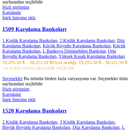
sayfasından seçilebilir
Hızlı görünüm
Karşılaştır
İstek listesine ekle
1509 Karşılama Bankoları
1 Kişilik Karşılama Bankoları
,
2 Kişilik Karşılama Bankoları
,
Düz
Karşılama Bankoları
,
Küçük Boyutlu Karşılama Bankoları
,
Küçük
Karşılama Bankoları
,
L Bankoya Dönüşebilen Bankolar
,
Orta
Boyutlu Karşılama Bankoları
,
Yüksek Kasalı Karşılama Bankoları
19,295.50
₺
–
30,321.50
₺
Fiyat aralığı: 19,295.50 ₺ - 30,321.50 ₺
+ % 10 KDV FİYATLARA DAHİL DEĞİLDİR..
Seçenekler
Bu ürünün birden fazla varyasyonu var. Seçenekler ürün
sayfasından seçilebilir
Hızlı görünüm
Karşılaştır
İstek listesine ekle
1520 Karşılama Bankoları
2 Kişilik Karşılama Bankoları
,
3 Kişilik Karşılama Bankoları
,
Büyük Boyutlu Karşılama Bankoları
,
Düz Karşılama Bankoları
,
L