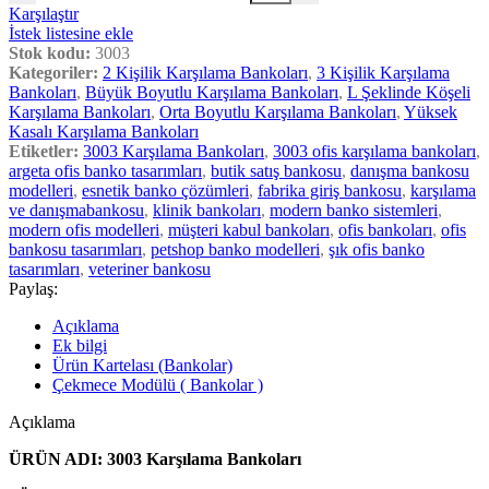
Karşılaştır
İstek listesine ekle
Stok kodu:
3003
Kategoriler:
2 Kişilik Karşılama Bankoları
,
3 Kişilik Karşılama
Bankoları
,
Büyük Boyutlu Karşılama Bankoları
,
L Şeklinde Köşeli
Karşılama Bankoları
,
Orta Boyutlu Karşılama Bankoları
,
Yüksek
Kasalı Karşılama Bankoları
Etiketler:
3003 Karşılama Bankoları
,
3003 ofis karşılama bankoları
,
argeta ofis banko tasarımları
,
butik satış bankosu
,
danışma bankosu
modelleri
,
esnetik banko çözümleri
,
fabrika giriş bankosu
,
karşılama
ve danışmabankosu
,
klinik bankoları
,
modern banko sistemleri
,
modern ofis modelleri
,
müşteri kabul bankoları
,
ofis bankoları
,
ofis
bankosu tasarımları
,
petshop banko modelleri
,
şık ofis banko
tasarımları
,
veteriner bankosu
Paylaş:
Açıklama
Ek bilgi
Ürün Kartelası (Bankolar)
Çekmece Modülü ( Bankolar )
Açıklama
ÜRÜN ADI: 3003 Karşılama Bankoları