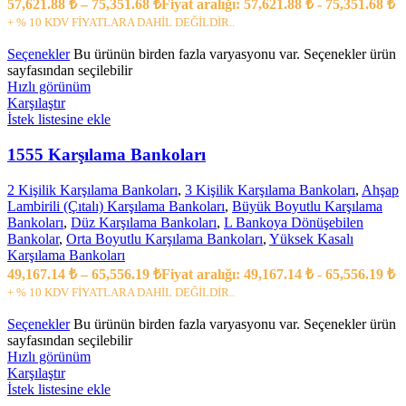
57,621.88
₺
–
75,351.68
₺
Fiyat aralığı: 57,621.88 ₺ - 75,351.68 ₺
+ % 10 KDV FİYATLARA DAHİL DEĞİLDİR..
Seçenekler
Bu ürünün birden fazla varyasyonu var. Seçenekler ürün
sayfasından seçilebilir
Hızlı görünüm
Karşılaştır
İstek listesine ekle
1555 Karşılama Bankoları
2 Kişilik Karşılama Bankoları
,
3 Kişilik Karşılama Bankoları
,
Ahşap
Lambirili (Çıtalı) Karşılama Bankoları
,
Büyük Boyutlu Karşılama
Bankoları
,
Düz Karşılama Bankoları
,
L Bankoya Dönüşebilen
Bankolar
,
Orta Boyutlu Karşılama Bankoları
,
Yüksek Kasalı
Karşılama Bankoları
49,167.14
₺
–
65,556.19
₺
Fiyat aralığı: 49,167.14 ₺ - 65,556.19 ₺
+ % 10 KDV FİYATLARA DAHİL DEĞİLDİR..
Seçenekler
Bu ürünün birden fazla varyasyonu var. Seçenekler ürün
sayfasından seçilebilir
Hızlı görünüm
Karşılaştır
İstek listesine ekle