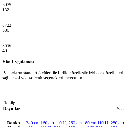
3975
132
8722
586
8556
46
Yön Uygulaması
Bankoların standart ölçüleri ile birlikte özelleştirilebilecek özellikleri
sağ ve sol yön ve renk seçenekleri mevcuttur.
Ek bilgi
Boyutlar
Yok
Banko
240 cm 160 cm 110 H
,
260 cm 180 cm 110 H
,
280 cm