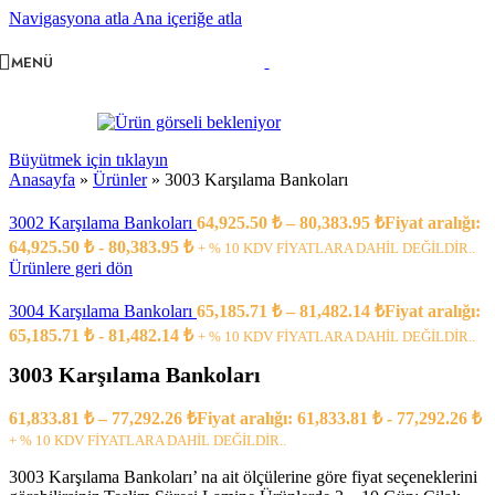
Navigasyona atla
Ana içeriğe atla
MENÜ
Büyütmek için tıklayın
Anasayfa
»
Ürünler
»
3003 Karşılama Bankoları
3002 Karşılama Bankoları
64,925.50
₺
–
80,383.95
₺
Fiyat aralığı:
64,925.50 ₺ - 80,383.95 ₺
+ % 10 KDV FİYATLARA DAHİL DEĞİLDİR..
Ürünlere geri dön
3004 Karşılama Bankoları
65,185.71
₺
–
81,482.14
₺
Fiyat aralığı:
65,185.71 ₺ - 81,482.14 ₺
+ % 10 KDV FİYATLARA DAHİL DEĞİLDİR..
3003 Karşılama Bankoları
61,833.81
₺
–
77,292.26
₺
Fiyat aralığı: 61,833.81 ₺ - 77,292.26 ₺
+ % 10 KDV FİYATLARA DAHİL DEĞİLDİR..
3003 Karşılama Bankoları’ na ait ölçülerine göre fiyat seçeneklerini