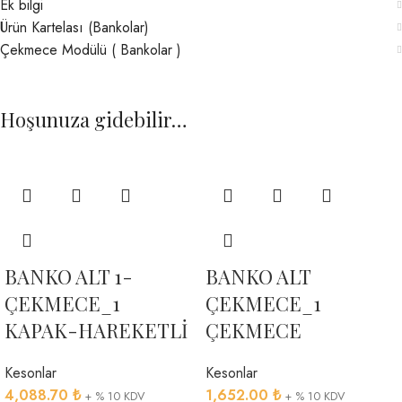
Ek bilgi
Ürün Kartelası (Bankolar)
Çekmece Modülü ( Bankolar )
Hoşunuza gidebilir…
BANKO ALT 1-
BANKO ALT
ÇEKMECE_1
ÇEKMECE_1
KAPAK-HAREKETLİ
ÇEKMECE
Kesonlar
Kesonlar
4,088.70
₺
1,652.00
₺
+ % 10 KDV
+ % 10 KDV