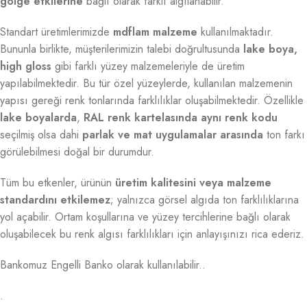
gölge etkilerine
bağlı olarak farklı algılanabilir.
Standart üretimlerimizde
mdflam malzeme
kullanılmaktadır.
Bununla birlikte, müşterilerimizin talebi doğrultusunda
lake boya,
high gloss
gibi farklı yüzey malzemeleriyle de üretim
yapılabilmektedir. Bu tür özel yüzeylerde, kullanılan malzemenin
yapısı gereği renk tonlarında farklılıklar oluşabilmektedir. Özellikle
lake boyalarda
,
RAL renk kartelasında aynı renk kodu
seçilmiş olsa dahi
parlak ve mat uygulamalar arasında
ton farkı
görülebilmesi doğal bir durumdur.
Tüm bu etkenler, ürünün
üretim kalitesini veya malzeme
standardını etkilemez
; yalnızca görsel algıda ton farklılıklarına
yol açabilir. Ortam koşullarına ve yüzey tercihlerine bağlı olarak
oluşabilecek bu renk algısı farklılıkları için anlayışınızı rica ederiz.
Bankomuz Engelli Banko olarak kullanılabilir..
.