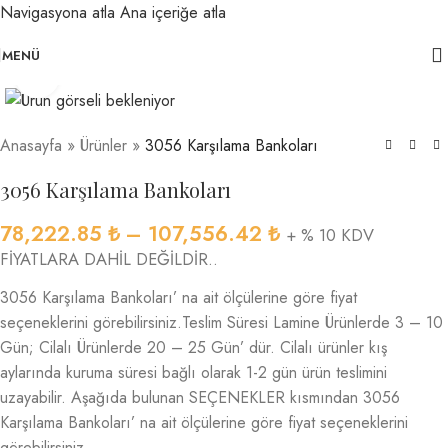
Navigasyona atla
Ana içeriğe atla
MENÜ
Büyütmek için tıklayın
Anasayfa
»
Ürünler
»
3056 Karşılama Bankoları
3056 Karşılama Bankoları
78,222.85
₺
–
107,556.42
₺
+ % 10 KDV
FİYATLARA DAHİL DEĞİLDİR..
3056 Karşılama Bankoları’ na ait ölçülerine göre fiyat
seçeneklerini görebilirsiniz.Teslim Süresi Lamine Ürünlerde 3 – 10
Gün; Cilalı Ürünlerde 20 – 25 Gün’ dür. Cilalı ürünler kış
aylarında kuruma süresi bağlı olarak 1-2 gün ürün teslimini
uzayabilir. Aşağıda bulunan SEÇENEKLER kısmından 3056
Karşılama Bankoları’ na ait ölçülerine göre fiyat seçeneklerini
görebilirsiniz.