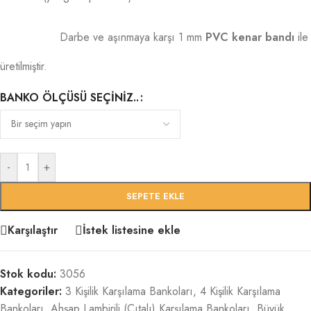
Darbe ve aşınmaya karşı 1 mm
PVC kenar bandı
ile
üretilmiştir.
BANKO ÖLÇÜSÜ SEÇINIZ..
-
+
SEPETE EKLE
Karşılaştır
İstek listesine ekle
Stok kodu:
3056
Kategoriler:
3 Kişilik Karşılama Bankoları
,
4 Kişilik Karşılama
Bankoları
,
Ahşap Lambirili (Çıtalı) Karşılama Bankoları
,
Büyük