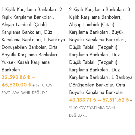
1 Kişilik Karşılama Bankoları
,
2
2 Kişilik Karşılama Bankoları
,
3
Kişilik Karşılama Bankoları
,
Kişilik Karşılama Bankoları
,
Ahşap Lambirili (Çıtalı)
Ahşap Lambirili (Çıtalı)
Karşılama Bankoları
,
Düz
Karşılama Bankoları
,
Büyük
Karşılama Bankoları
,
L Bankoya
Boyutlu Karşılama Bankoları
,
Dönüşebilen Bankolar
,
Orta
Düşük Tablalı (Tezgahlı)
Boyutlu Karşılama Bankoları
,
Karşılama Bankoları
,
Düz
Yüksek Kasalı Karşılama
Düşük Tablalı (Tezgahlı)
Bankoları
Karşılama Bankoları
,
Düz
32,592.86
₺
–
Karşılama Bankoları
,
L Bankoya
45,630.00
₺
Dönüşebilen Bankolar
,
Orta
+ % 10 KDV
Boyutlu Karşılama Bankoları
FİYATLARA DAHİL DEĞİLDİR..
43,133.71
₺
–
57,511.62
₺
+
% 10 KDV FİYATLARA DAHİL
DEĞİLDİR..