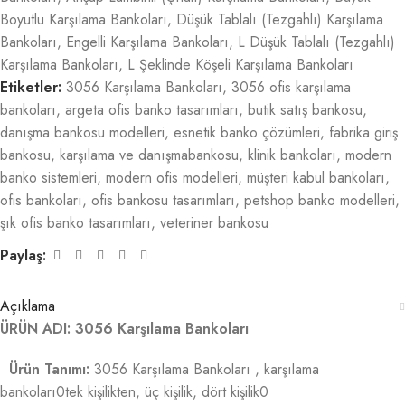
Boyutlu Karşılama Bankoları
,
Düşük Tablalı (Tezgahlı) Karşılama
Bankoları
,
Engelli Karşılama Bankoları
,
L Düşük Tablalı (Tezgahlı)
Karşılama Bankoları
,
L Şeklinde Köşeli Karşılama Bankoları
Etiketler:
3056 Karşılama Bankoları
,
3056 ofis karşılama
bankoları
,
argeta ofis banko tasarımları
,
butik satış bankosu
,
danışma bankosu modelleri
,
esnetik banko çözümleri
,
fabrika giriş
bankosu
,
karşılama ve danışmabankosu
,
klinik bankoları
,
modern
banko sistemleri
,
modern ofis modelleri
,
müşteri kabul bankoları
,
ofis bankoları
,
ofis bankosu tasarımları
,
petshop banko modelleri
,
şık ofis banko tasarımları
,
veteriner bankosu
Paylaş:
Açıklama
ÜRÜN ADI: 3056 Karşılama Bankoları
Ürün Tanımı:
3056 Karşılama Bankoları , karşılama
bankoları0tek kişilikten, üç kişilik, dört kişilik0