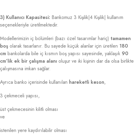
3) Kullanıcı Kapasitesi:
Bankomuz 3 Kişilik|4 Kişilik| kullanım
seçenekleriyle üretilmektedir.
Modellerimizin iç bölümleri (bazı özel tasarımlar hariç)
tamamen
boş
olarak tasarlanır. Bu sayede küçük alanlar için üretilen
180
cm
bankolarda bile iç kısmın boş yapısı sayesinde, yaklaşık
90
cm’lik ek bir çalışma alanı
oluşur ve iki kişinin dar da olsa birlikte
çalışmasına imkan sağlar.
Ayrıca banko içerisinde kullanılan
hareketli keson
,
3 çekmeceli yapısı,
üst çekmecesinin kilitli olması
ve
istenilen yere kaydırılabilir olması