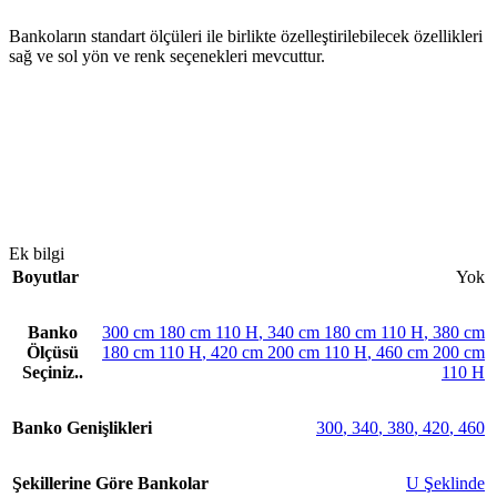
Bankoların standart ölçüleri ile birlikte özelleştirilebilecek özellikleri
sağ ve sol yön ve renk seçenekleri mevcuttur.
Ek bilgi
Boyutlar
Yok
Banko
300 cm 180 cm 110 H
,
340 cm 180 cm 110 H
,
380 cm
Ölçüsü
180 cm 110 H
,
420 cm 200 cm 110 H
,
460 cm 200 cm
Seçiniz..
110 H
Banko Genişlikleri
300
,
340
,
380
,
420
,
460
Şekillerine Göre Bankolar
U Şeklinde