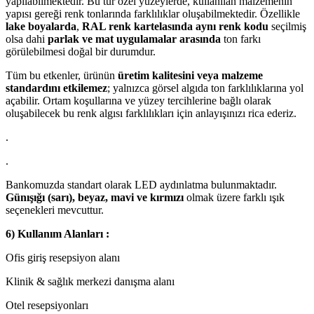
yapılabilmektedir. Bu tür özel yüzeylerde, kullanılan malzemenin
yapısı gereği renk tonlarında farklılıklar oluşabilmektedir. Özellikle
lake boyalarda
,
RAL renk kartelasında aynı renk kodu
seçilmiş
olsa dahi
parlak ve mat uygulamalar arasında
ton farkı
görülebilmesi doğal bir durumdur.
Tüm bu etkenler, ürünün
üretim kalitesini veya malzeme
standardını etkilemez
; yalnızca görsel algıda ton farklılıklarına yol
açabilir. Ortam koşullarına ve yüzey tercihlerine bağlı olarak
oluşabilecek bu renk algısı farklılıkları için anlayışınızı rica ederiz.
.
.
Bankomuzda standart olarak LED aydınlatma bulunmaktadır.
Günışığı (sarı), beyaz, mavi ve kırmızı
olmak üzere farklı ışık
seçenekleri mevcuttur.
6) Kullanım Alanları :
Ofis giriş resepsiyon alanı
Klinik & sağlık merkezi danışma alanı
Otel resepsiyonları