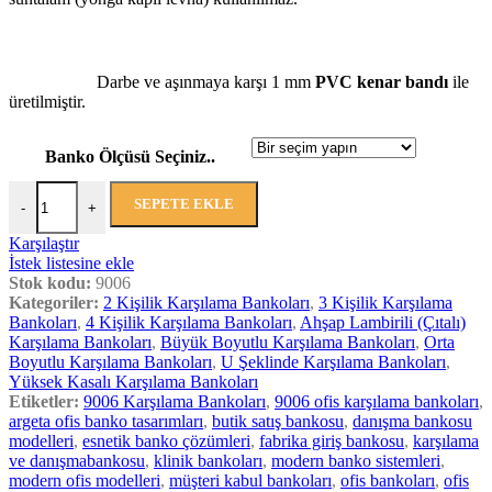
Darbe ve aşınmaya karşı 1 mm
PVC kenar bandı
ile
üretilmiştir.
Banko Ölçüsü Seçiniz..
SEPETE EKLE
-
+
Karşılaştır
İstek listesine ekle
Stok kodu:
9006
Kategoriler:
2 Kişilik Karşılama Bankoları
,
3 Kişilik Karşılama
Bankoları
,
4 Kişilik Karşılama Bankoları
,
Ahşap Lambirili (Çıtalı)
Karşılama Bankoları
,
Büyük Boyutlu Karşılama Bankoları
,
Orta
Boyutlu Karşılama Bankoları
,
U Şeklinde Karşılama Bankoları
,
Yüksek Kasalı Karşılama Bankoları
Etiketler:
9006 Karşılama Bankoları
,
9006 ofis karşılama bankoları
,
argeta ofis banko tasarımları
,
butik satış bankosu
,
danışma bankosu
modelleri
,
esnetik banko çözümleri
,
fabrika giriş bankosu
,
karşılama
ve danışmabankosu
,
klinik bankoları
,
modern banko sistemleri
,
modern ofis modelleri
,
müşteri kabul bankoları
,
ofis bankoları
,
ofis