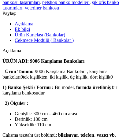
bankosu tasarımları
,
petshop banko modelleri
,
şık ofis banko
tasarımları
,
veteriner bankosu
Paylaş:
Açıklama
Ek bilgi
Ürün Kartelası (Bankolar)
Çekmece Modülü ( Bankolar )
Açıklama
ÜRÜN ADI: 9006 Karşılama Bankoları
Ürün Tanımı:
9006 Karşılama Bankoları , karşılama
bankoları0tek kişilikten, iki kişilik, üç kişilik, dört kişilik0
1) Banko Şekli / Formu :
Bu model,
formda üretilmiş
bir
karşılama bankosudur.
2) Ölçüler :
Genişlik: 300 cm – 460 cm arası.
Derinlik: 180 cm.
Yükseklik: 110 cm.
Çalışma tezgahı üst bölümü;
bilgisayar, telefon, yazıcı vb.