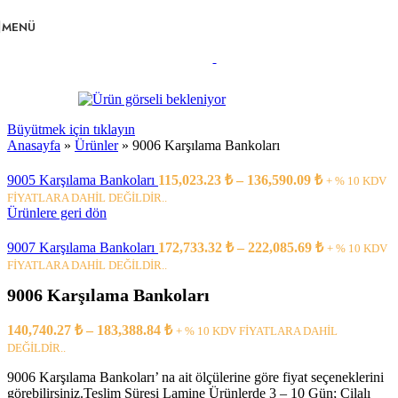
Navigasyona atla
Ana içeriğe atla
MENÜ
Büyütmek için tıklayın
Anasayfa
»
Ürünler
»
9006 Karşılama Bankoları
9005 Karşılama Bankoları
115,023.23
₺
–
136,590.09
₺
+ % 10 KDV
FİYATLARA DAHİL DEĞİLDİR..
Ürünlere geri dön
9007 Karşılama Bankoları
172,733.32
₺
–
222,085.69
₺
+ % 10 KDV
FİYATLARA DAHİL DEĞİLDİR..
9006 Karşılama Bankoları
140,740.27
₺
–
183,388.84
₺
+ % 10 KDV FİYATLARA DAHİL
DEĞİLDİR..
9006 Karşılama Bankoları’ na ait ölçülerine göre fiyat seçeneklerini
görebilirsiniz.Teslim Süresi Lamine Ürünlerde 3 – 10 Gün; Cilalı