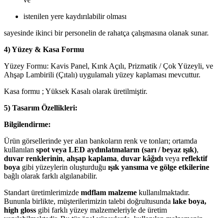
istenilen yere kaydırılabilir olması
sayesinde ikinci bir personelin de rahatça çalışmasına olanak sunar.
4) Yüzey & Kasa Formu
Yüzey Formu: Kavis Panel, Kırık Açılı, Prizmatik / Çok Yüzeyli, ve
Ahşap Lambirili (Çıtalı) uygulamalı yüzey kaplaması mevcuttur.
Kasa formu ; Yüksek Kasalı olarak üretilmiştir.
5) Tasarım Özellikleri:
Bilgilendirme:
Ürün görsellerinde yer alan bankoların renk ve tonları; ortamda
kullanılan
spot veya LED aydınlatmaların (sarı / beyaz ışık)
,
duvar renklerinin
,
ahşap kaplama
,
duvar kâğıdı
veya
reflektif
boya
gibi yüzeylerin oluşturduğu
ışık yansıma ve gölge etkilerine
bağlı olarak farklı algılanabilir.
Standart üretimlerimizde
mdflam malzeme
kullanılmaktadır.
Bununla birlikte, müşterilerimizin talebi doğrultusunda
lake boya,
high gloss
gibi farklı yüzey malzemeleriyle de üretim