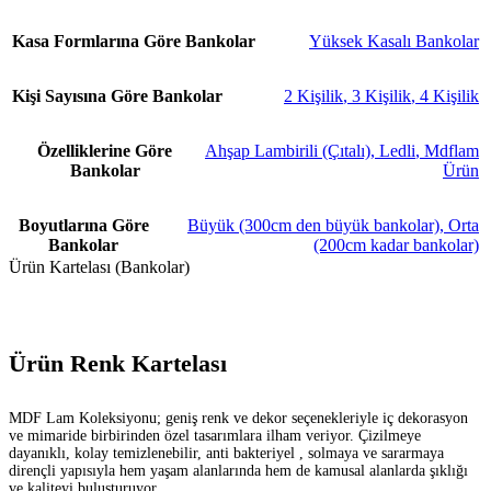
Kasa Formlarına Göre Bankolar
Yüksek Kasalı Bankolar
Kişi Sayısına Göre Bankolar
2 Kişilik
,
3 Kişilik
,
4 Kişilik
Özelliklerine Göre
Ahşap Lambirili (Çıtalı)
,
Ledli
,
Mdflam
Bankolar
Ürün
Boyutlarına Göre
Büyük (300cm den büyük bankolar)
,
Orta
Bankolar
(200cm kadar bankolar)
Ürün Kartelası (Bankolar)
Ürün Renk Kartelası
MDF Lam Koleksiyonu; geniş renk ve dekor seçenekleriyle iç dekorasyon
ve mimaride birbirinden özel tasarımlara ilham veriyor. Çizilmeye
dayanıklı, kolay temizlenebilir, anti bakteriyel , solmaya ve sararmaya
dirençli yapısıyla hem yaşam alanlarında hem de kamusal alanlarda şıklığı
ve kaliteyi buluşturuyor.