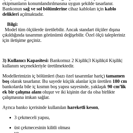
ekipmanların konumlandırılmasına uygun şekilde tasarlanır.
Bankonun
sağ ve sol bölümlerine
cihaz kabloları için
kablo
delikleri
açılmaktadır.
Bilgi:
Model tüm ölçülerde üretilebilir. Ancak standart ölçüler dışına
çıkıldığında tasarımın görünümü değişebilir. Özel ölçü talepleriniz
için iletişime geçiniz.
3) Kullanıcı Kapasitesi:
Bankomuz 2 Kişilik|3 Kişilik|4 Kişilik|
kullanım seçenekleriyle üretilmektedir.
Modellerimizin iç bölümleri (bazı özel tasarımlar hariç)
tamamen
boş
olarak tasarlanır. Bu sayede küçük alanlar için üretilen
180 cm
bankolarda bile iç kısmın boş yapısı sayesinde, yaklaşık
90 cm’lik
ek bir çalışma alanı
oluşur ve iki kişinin dar da olsa birlikte
çalışmasına imkan sağlar.
Ayrıca banko içerisinde kullanılan
hareketli keson
,
3 çekmeceli yapısı,
üst çekmecesinin kilitli olması
ve