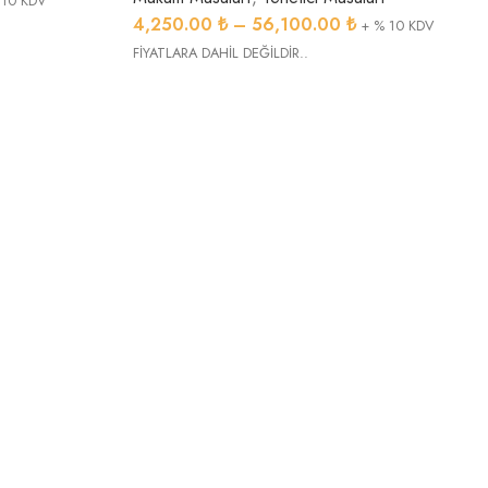
 10 KDV
4,250.00
₺
–
56,100.00
₺
+ % 10 KDV
FİYATLARA DAHİL DEĞİLDİR..