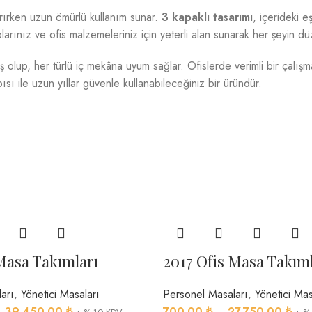
tırırken uzun ömürlü kullanım sunar.
3 kapaklı tasarımı
, içerideki 
plarınız ve ofis malzemeleriniz için yeterli alan sunarak her şeyin düz
ş olup, her türlü iç mekâna uyum sağlar. Ofislerde verimli bir çalış
ı ile uzun yıllar güvenle kullanabileceğiniz bir üründür.
Masa Takımları
2017 Ofis Masa Takıml
arı
,
Yönetici Masaları
Personel Masaları
,
Yönetici Mas
–
39,450.00
₺
700.00
₺
–
27,750.00
₺