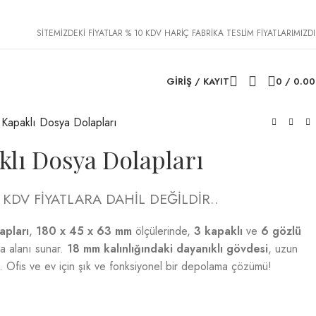
SİTEMİZDEKİ FİYATLAR % 10 KDV HARİÇ FABRİKA TESLİM FİYATLARIMIZDI
GIRIŞ / KAYIT
0
/
0.0
Kapaklı Dosya Dolapları
lı Dosya Dolapları
 KDV FİYATLARA DAHİL DEĞİLDİR..
apları
,
180 x 45 x 63 mm
ölçülerinde,
3 kapaklı
ve
6 gözlü
ma alanı sunar.
18 mm kalınlığındaki dayanıklı gövdesi
, uzun
r. Ofis ve ev için şık ve fonksiyonel bir depolama çözümü!