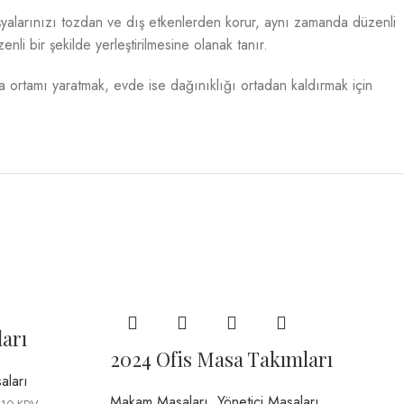
eşyalarınızı tozdan ve dış etkenlerden korur, aynı zamanda düzenli
enli bir şekilde yerleştirilmesine olanak tanır.
ma ortamı yaratmak, evde ise dağınıklığı ortadan kaldırmak için
arı
2024 Ofis Masa Takımları
aları
Makam Masaları
,
Yönetici Masaları