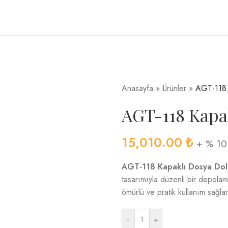
Anasayfa
»
Ürünler
»
AGT-118 
AGT-118 Kapak
15,010.00
₺
+ % 10
AGT-118 Kapaklı Dosya Dol
tasarımıyla düzenli bir depola
ömürlü ve pratik kullanım sağla
-
+