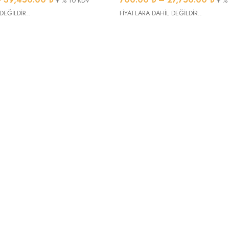
+ % 10 KDV
+ %
DEĞİLDİR..
FİYATLARA DAHİL DEĞİLDİR..