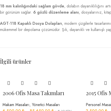
18 mm kalınlığındaki sağlam gövde
, dolabın dayanıklılığını ar
bir görünüm sağlar.
6 gözlü düzenleme alanı
, dosyalarınız, kita
AGT-118 Kapaklı Dosya Dolapları
, modern çizgilerle tasarlanmı
mükemmel bir depolama çözümüdür. Şık, dayanıklı ve kullanışlı yapıs
İlgili ürünler
2006 Ofis Masa Takımları
2015 Ofis 
Makam Masaları
,
Yönetici Masaları
Personel Masal
6,500.00
₺
–
85,650.00
₺
2,500.00
₺