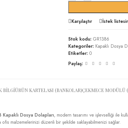
Karşılaştır
İstek listes
Stok kodu:
GR1386
Kategoriler:
Kapaklı Dosya Do
Etiketler:
0
Paylaş:
K BILGI
ÜRÜN KARTELASI (BANKOLAR)
ÇEKMECE MODÜLÜ (
 Kapaklı Dosya Dolapları
, modern tasarımı ve işlevselliği ile kull
 ofis malzemelerinizi düzenli bir şekilde saklayabilmenizi sağlar.