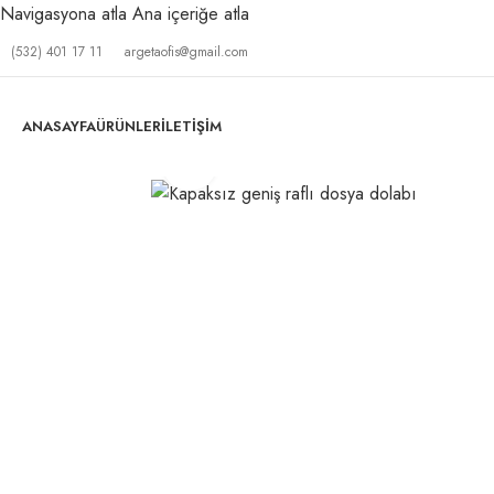
Navigasyona atla
Ana içeriğe atla
(532) 401 17 11
argetaofis@gmail.com
ANASAYFA
ÜRÜNLER
İLETIŞIM
Büyütmek için tıklayın