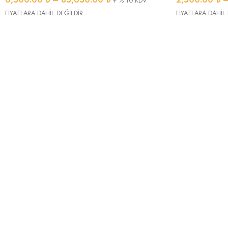
+ % 10 KDV
FİYATLARA DAHİL DEĞİLDİR..
FİYATLARA DAHİL 