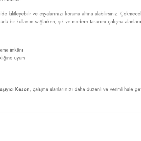
de kilitleyebilir ve eşyalarınızı koruma altına alabilirsiniz. Çekmece
ü bir kullanım sağlarken, şık ve modern tasarımı çalışma alanların
lama imkânı
kliğine uyum
Taşıyıcı Keson
, çalışma alanlarınızı daha düzenli ve verimli hale geti