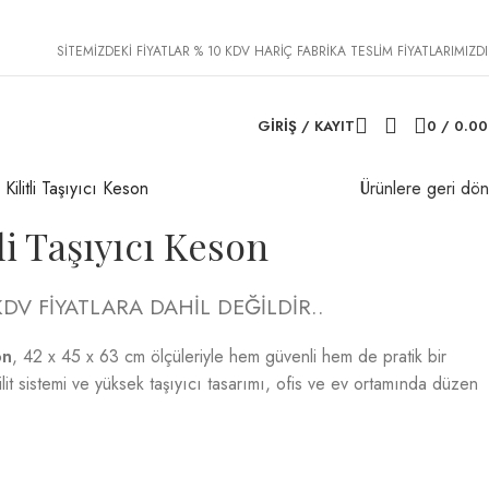
SİTEMİZDEKİ FİYATLAR % 10 KDV HARİÇ FABRİKA TESLİM FİYATLARIMIZDI
GIRIŞ / KAYIT
0
/
0.0
Kilitli Taşıyıcı Keson
Ürünlere geri dön
li Taşıyıcı Keson
KDV FİYATLARA DAHİL DEĞİLDİR..
on
, 42 x 45 x 63 cm ölçüleriyle hem güvenli hem de pratik bir
t sistemi ve yüksek taşıyıcı tasarımı, ofis ve ev ortamında düzen