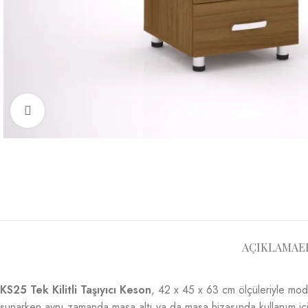
Büyütmek için tıklayın
AÇIKLAMA
E
KS25 Tek Kilitli Taşıyıcı Keson
, 42 x 45 x 63 cm ölçüleriyle mode
sunarken aynı zamanda masa altı ya da masa hizasında kullanım için