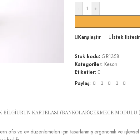
-
+
Karşılaştır
İstek listes
Stok kodu:
GR1358
Kategoriler:
Keson
Etiketler:
0
Paylaş:
K BILGI
ÜRÜN KARTELASI (BANKOLAR)
ÇEKMECE MODÜLÜ (
rn ofis ve ev düzenlemeleri için tasarlanmış ergonomik ve işlevsel 
 idealdir.