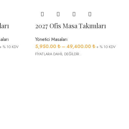
ları
2027 Ofis Masa Takımları
aları
Yönetici Masaları
5,950.00
₺
–
49,400.00
₺
+ % 10 KDV
+ % 10 KDV
FİYATLARA DAHİL DEĞİLDİR..