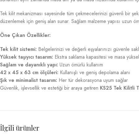
Tek kilit mekanizması sayesinde tüm çekmecelerinizi güvenli bir şekil
düzenlemek için geniş alan sunar. Sağlam malzeme yapısı uzun ömürl
Öne Çıkan Özellikler:
Tek kilit sistemi:
Belgelerinizi ve değerli eşyalarınızı güvenle sak
Yüksek taşıyıcı tasarım:
Ekstra saklama kapasitesi ve masa yükse
Sağlam ve dayanıklı yapı:
Uzun ömürlü kullanım
42 x 45 x 63 cm ölçüleri:
Kullanışlı ve geniş depolama alanı
Şık ve minimalist tasarım:
Her tür dekorasyona uyum sağlar
Güvenlik, işlevsellik ve estetiği bir araya getiren
KS25 Tek Kilitli 
İlgili ürünler