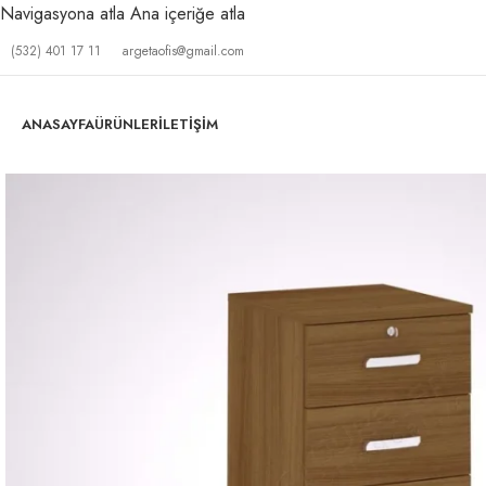
Navigasyona atla
Ana içeriğe atla
(532) 401 17 11
argetaofis@gmail.com
ANASAYFA
ÜRÜNLER
İLETIŞIM