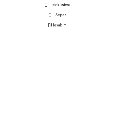
İstek listesi
Sepet
Hesabım