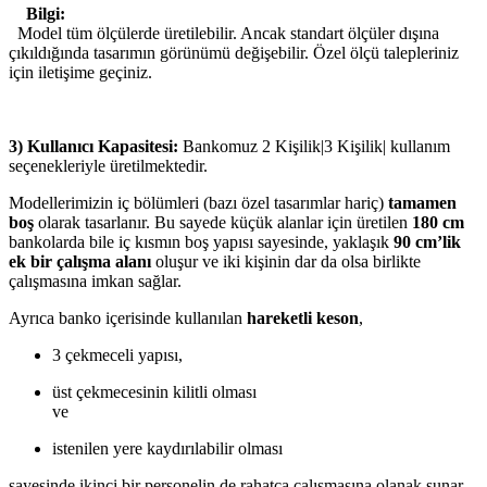
Bilgi:
Model tüm ölçülerde üretilebilir. Ancak standart ölçüler dışına
çıkıldığında tasarımın görünümü değişebilir. Özel ölçü talepleriniz
için iletişime geçiniz.
3) Kullanıcı Kapasitesi:
Bankomuz 2 Kişilik|3 Kişilik| kullanım
seçenekleriyle üretilmektedir.
Modellerimizin iç bölümleri (bazı özel tasarımlar hariç)
tamamen
boş
olarak tasarlanır. Bu sayede küçük alanlar için üretilen
180 cm
bankolarda bile iç kısmın boş yapısı sayesinde, yaklaşık
90 cm’lik
ek bir çalışma alanı
oluşur ve iki kişinin dar da olsa birlikte
çalışmasına imkan sağlar.
Ayrıca banko içerisinde kullanılan
hareketli keson
,
3 çekmeceli yapısı,
üst çekmecesinin kilitli olması
ve
istenilen yere kaydırılabilir olması
sayesinde ikinci bir personelin de rahatça çalışmasına olanak sunar.