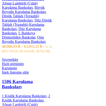
Ahşap Lambirili (Çıtalı)
Karşılama Bankoları
,
Büyük
Boyutlu Karşılama Bankoları
,
Düşük Tablalı (Tezgahlı)
Karşılama Bankoları
,
Düz Düşük
Tablalı (Tezgahlı) Karşılama
Bankoları
,
Düz Karşılama
Bankoları
,
L Bankoya
Dönüşebilen Bankolar
,
Orta
Boyutlu Karşılama Bankoları
48,906.93
₺
–
63,955.21
₺
+ % 10
KDV FİYATLARA DAHİL DEĞİLDİR..
Seçenekler
Hızlı görünüm
Karşılaştır
İstek listesine ekle
1506 Karşılama
Bankoları
1 Kişilik Karşılama Bankoları
,
2
Kişilik Karşılama Bankoları
,
Ahşap Lambirili (Çıtalı)