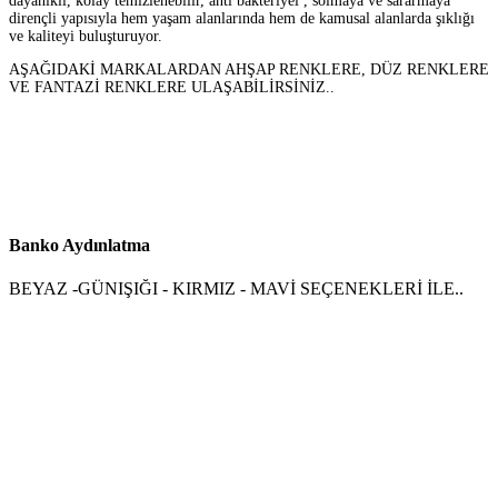
dayanıklı, kolay temizlenebilir, anti bakteriyel , solmaya ve sararmaya
dirençli yapısıyla hem yaşam alanlarında hem de kamusal alanlarda şıklığı
ve kaliteyi buluşturuyor.
AŞAĞIDAKİ MARKALARDAN AHŞAP RENKLERE, DÜZ RENKLERE
VE FANTAZİ RENKLERE ULAŞABİLİRSİNİZ..
Banko Aydınlatma
BEYAZ -GÜNIŞIĞI - KIRMIZ - MAVİ SEÇENEKLERİ İLE..