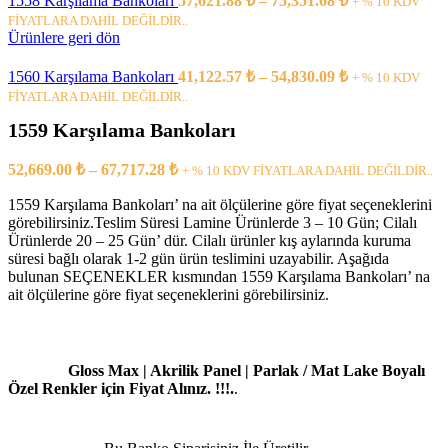
1558 Karşılama Bankoları
57,621.88
₺
–
75,351.68
₺
+ % 10 KDV
FİYATLARA DAHİL DEĞİLDİR..
Ürünlere geri dön
1560 Karşılama Bankoları
41,122.57
₺
–
54,830.09
₺
+ % 10 KDV
FİYATLARA DAHİL DEĞİLDİR..
1559 Karşılama Bankoları
52,669.00
₺
–
67,717.28
₺
+ % 10 KDV FİYATLARA DAHİL DEĞİLDİR..
1559 Karşılama Bankoları’ na ait ölçülerine göre fiyat seçeneklerini
görebilirsiniz.Teslim Süresi Lamine Ürünlerde 3 – 10 Gün; Cilalı
Ürünlerde 20 – 25 Gün’ dür. Cilalı ürünler kış aylarında kuruma
süresi bağlı olarak 1-2 gün ürün teslimini uzayabilir. Aşağıda
bulunan SEÇENEKLER kısmından 1559 Karşılama Bankoları’ na
ait ölçülerine göre fiyat seçeneklerini görebilirsiniz.
Gloss Max | Akrilik Panel | Parlak / Mat Lake Boyalı
Özel Renkler için Fiyat Alınız. !!!.
.