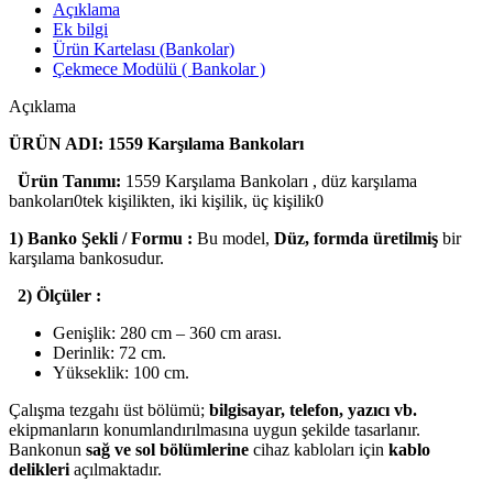
Açıklama
Ek bilgi
Ürün Kartelası (Bankolar)
Çekmece Modülü ( Bankolar )
Açıklama
ÜRÜN ADI: 1559 Karşılama Bankoları
Ürün Tanımı:
1559 Karşılama Bankoları , düz karşılama
bankoları0tek kişilikten, iki kişilik, üç kişilik0
1) Banko Şekli / Formu :
Bu model,
Düz, formda üretilmiş
bir
karşılama bankosudur.
2) Ölçüler :
Genişlik: 280 cm – 360 cm arası.
Derinlik: 72 cm.
Yükseklik: 100 cm.
Çalışma tezgahı üst bölümü;
bilgisayar, telefon, yazıcı vb.
ekipmanların konumlandırılmasına uygun şekilde tasarlanır.
Bankonun
sağ ve sol bölümlerine
cihaz kabloları için
kablo
delikleri
açılmaktadır.