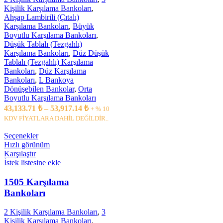
Kişilik Karşılama Bankoları
,
Ahşap Lambirili (Çıtalı)
Karşılama Bankoları
,
Büyük
Boyutlu Karşılama Bankoları
,
Düşük Tablalı (Tezgahlı)
Karşılama Bankoları
,
Düz Düşük
Tablalı (Tezgahlı) Karşılama
Bankoları
,
Düz Karşılama
Bankoları
,
L Bankoya
Dönüşebilen Bankolar
,
Orta
Boyutlu Karşılama Bankoları
43,133.71
₺
–
53,917.14
₺
+ % 10
KDV FİYATLARA DAHİL DEĞİLDİR..
Seçenekler
Hızlı görünüm
Karşılaştır
İstek listesine ekle
1505 Karşılama
Bankoları
2 Kişilik Karşılama Bankoları
,
3
Kişilik Karşılama Bankoları
,