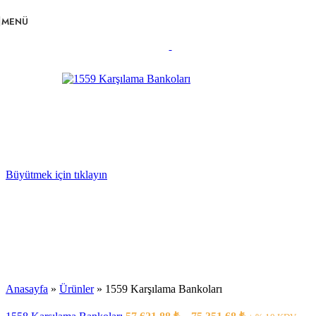
Navigasyona atla
Ana içeriğe atla
MENÜ
Büyütmek için tıklayın
Anasayfa
»
Ürünler
»
1559 Karşılama Bankoları