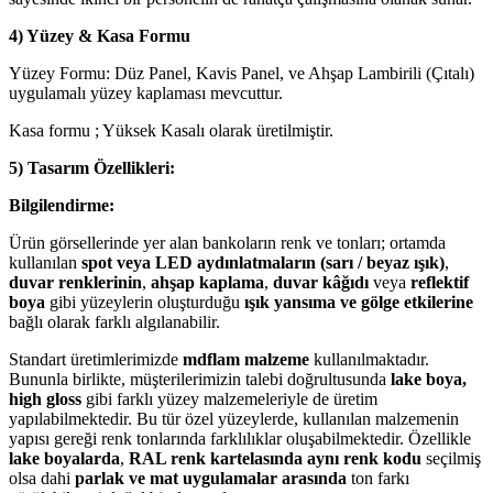
4) Yüzey & Kasa Formu
Yüzey Formu: Düz Panel, Kavis Panel, ve Ahşap Lambirili (Çıtalı)
uygulamalı yüzey kaplaması mevcuttur.
Kasa formu ; Yüksek Kasalı olarak üretilmiştir.
5) Tasarım Özellikleri:
Bilgilendirme:
Ürün görsellerinde yer alan bankoların renk ve tonları; ortamda
kullanılan
spot veya LED aydınlatmaların (sarı / beyaz ışık)
,
duvar renklerinin
,
ahşap kaplama
,
duvar kâğıdı
veya
reflektif
boya
gibi yüzeylerin oluşturduğu
ışık yansıma ve gölge etkilerine
bağlı olarak farklı algılanabilir.
Standart üretimlerimizde
mdflam malzeme
kullanılmaktadır.
Bununla birlikte, müşterilerimizin talebi doğrultusunda
lake boya,
high gloss
gibi farklı yüzey malzemeleriyle de üretim
yapılabilmektedir. Bu tür özel yüzeylerde, kullanılan malzemenin
yapısı gereği renk tonlarında farklılıklar oluşabilmektedir. Özellikle
lake boyalarda
,
RAL renk kartelasında aynı renk kodu
seçilmiş
olsa dahi
parlak ve mat uygulamalar arasında
ton farkı