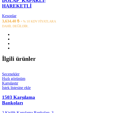
DOLAP_KAPAKLI-
HAREKETLİ
Kesonlar
3,634.40
₺
+ % 10 KDV FİYATLARA
DAHİL DEĞİLDİR..
İlgili ürünler
Seçenekler
Hızlı görünüm
Karşılaştır
İstek listesine ekle
1503 Karşılama
Bankoları
2 Kişilik Karşılama Bankoları
,
3