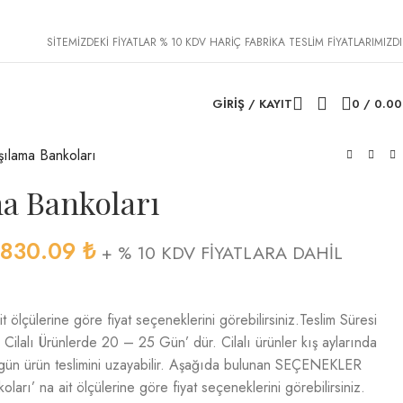
SİTEMİZDEKİ FİYATLAR % 10 KDV HARİÇ FABRİKA TESLİM FİYATLARIMIZDI
GIRIŞ / KAYIT
0
/
0.0
şılama Bankoları
ma Bankoları
,830.09
₺
+ % 10 KDV FİYATLARA DAHİL
 ölçülerine göre fiyat seçeneklerini görebilirsiniz.Teslim Süresi
ilalı Ürünlerde 20 – 25 Gün’ dür. Cilalı ürünler kış aylarında
 gün ürün teslimini uzayabilir. Aşağıda bulunan SEÇENEKLER
arı’ na ait ölçülerine göre fiyat seçeneklerini görebilirsiniz.