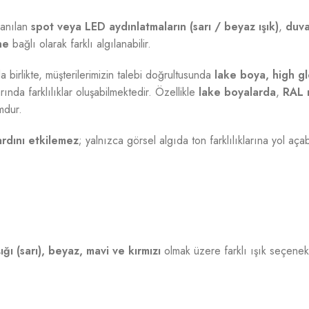
lanılan
spot veya LED aydınlatmaların (sarı / beyaz ışık)
,
duva
ne
bağlı olarak farklı algılanabilir.
a birlikte, müşterilerimizin talebi doğrultusunda
lake boya, high gl
ında farklılıklar oluşabilmektedir. Özellikle
lake boyalarda
,
RAL 
mdur.
ardını etkilemez
; yalnızca görsel algıda ton farklılıklarına yol aça
ığı (sarı), beyaz, mavi ve kırmızı
olmak üzere farklı ışık seçenekl