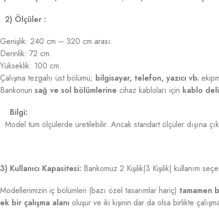
2) Ölçüler :
Genişlik: 240 cm – 320 cm arası.
Derinlik: 72 cm.
Yükseklik: 100 cm.
Çalışma tezgahı üst bölümü;
bilgisayar, telefon, yazıcı vb.
ekipma
Bankonun
sağ ve sol bölümlerine
cihaz kabloları için
kablo deli
Bilgi:
Model tüm ölçülerde üretilebilir. Ancak standart ölçüler dışına çıkı
3) Kullanıcı Kapasitesi:
Bankomuz 2 Kişilik|3 Kişilik| kullanım seçe
Modellerimizin iç bölümleri (bazı özel tasarımlar hariç)
tamamen b
ek bir çalışma alanı
oluşur ve iki kişinin dar da olsa birlikte çalış