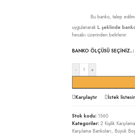
Bu banko, talep edilme
uygulanarak
L şeklinde bank
hesabı üzerinden belirlenir.
BANKO ÖLÇÜSÜ SEÇINIZ..
-
+
Karşılaştır
İstek listes
Stok kodu:
1560
Kategoriler:
2 Kişilik Karşılam
Karşılama Bankoları
,
Büyük Boy