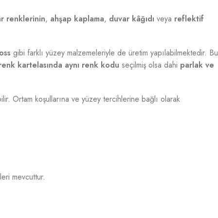
r renklerinin
,
ahşap kaplama
,
duvar kâğıdı
veya
reflektif
oss
gibi farklı yüzey malzemeleriyle de üretim yapılabilmektedir. Bu
renk kartelasında aynı renk kodu
seçilmiş olsa dahi
parlak ve
bilir. Ortam koşullarına ve yüzey tercihlerine bağlı olarak
eri mevcuttur.