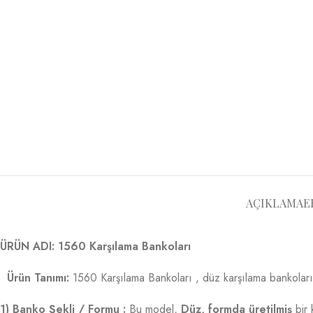
AÇIKLAMA
E
ÜRÜN ADI: 1560 Karşılama Bankoları
Ürün Tanımı:
1560 Karşılama Bankoları , düz karşılama bankoları0tek 
1) Banko Şekli / Formu :
Bu model,
Düz, formda üretilmiş
bir 