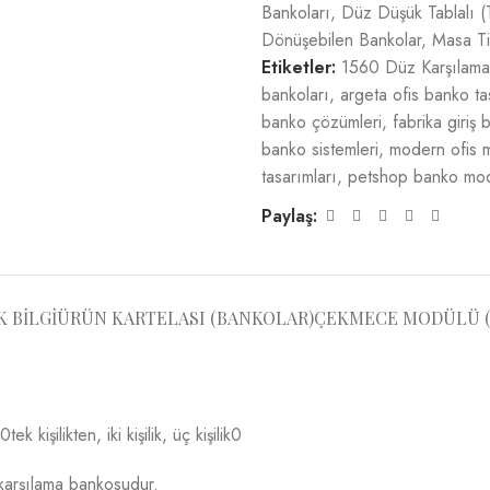
Bankoları
,
Düz Düşük Tablalı (
Dönüşebilen Bankolar
,
Masa Ti
Etiketler:
1560 Düz Karşılama
bankoları
,
argeta ofis banko ta
banko çözümleri
,
fabrika giriş
banko sistemleri
,
modern ofis m
tasarımları
,
petshop banko mod
Paylaş:
K BILGI
ÜRÜN KARTELASI (BANKOLAR)
ÇEKMECE MODÜLÜ (
kişilikten, iki kişilik, üç kişilik0
karşılama bankosudur.