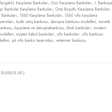
Tezgahlı) Karşılama Bankoları
,
Düz Karşılama Bankoları
,
L Bankoya
pi Bankolar Karşılama Bankoları
,
Orta Boyutlu Karşılama Bankoları
 Bankoları
,
1560 Karşılama Bankoları
,
1560 ofis karşılama
sarımları
,
butik satış bankosu
,
danışma bankosu modelleri
,
esnetik
 bankosu
,
karşılama ve danışmabankosu
,
klinik bankoları
,
modern
odelleri
,
müşteri kabul bankoları
,
ofis bankoları
,
ofis bankosu
elleri
,
şık ofis banko tasarımları
,
veteriner bankosu
 BANKOLAR )