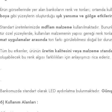
Ürün görsellerinde yer alan bankoların renk ve tonları; ortamda kul
boya
gibi yüzeylerin oluşturduğu
ışık yansıma ve gölge etkileri
Standart üretimlerimizde
mdflam malzeme
kullanılmaktadır. Bununl
tür özel yüzeylerde, kullanılan malzemenin yapısı gereği renk tonlar
mat uygulamalar arasında
ton farkı görülebilmesi doğal bir duru
Tüm bu etkenler, ürünün
üretim kalitesini veya malzeme stand
oluşabilecek bu renk algısı farklılıkları için anlayışınızı rica ederiz.
.
.
Bankomuzda standart olarak LED aydınlatma bulunmaktadır.
Günış
6) Kullanım Alanları :