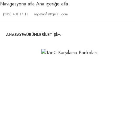
Navigasyona atla
Ana içeriğe atla
(532) 401 17 11
argetaofis@gmail.com
ANASAYFA
ÜRÜNLER
İLETIŞIM
Büyütmek için tıklayın