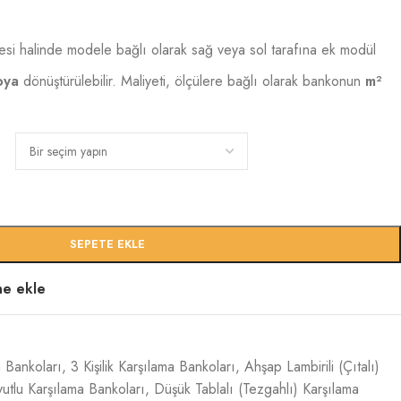
si halinde modele bağlı olarak sağ veya sol tarafına ek modül
oya
dönüştürülebilir. Maliyeti, ölçülere bağlı olarak bankonun
m²
SEPETE EKLE
ine ekle
a Bankoları
,
3 Kişilik Karşılama Bankoları
,
Ahşap Lambirili (Çıtalı)
utlu Karşılama Bankoları
,
Düşük Tablalı (Tezgahlı) Karşılama