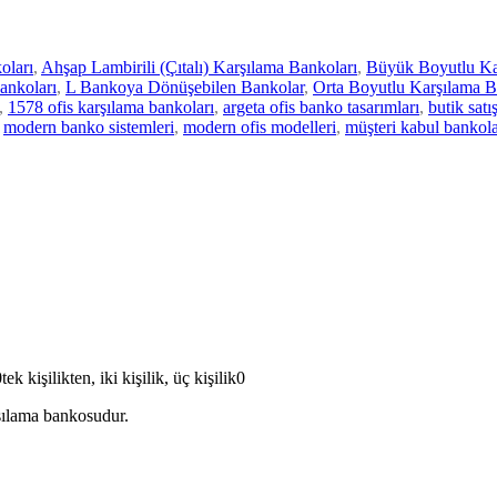
oları
,
Ahşap Lambirili (Çıtalı) Karşılama Bankoları
,
Büyük Boyutlu Ka
ankoları
,
L Bankoya Dönüşebilen Bankolar
,
Orta Boyutlu Karşılama B
,
1578 ofis karşılama bankoları
,
argeta ofis banko tasarımları
,
butik sat
modern banko sistemleri
,
modern ofis modelleri
,
müşteri kabul bankola
kişilikten, iki kişilik, üç kişilik0
şılama bankosudur.