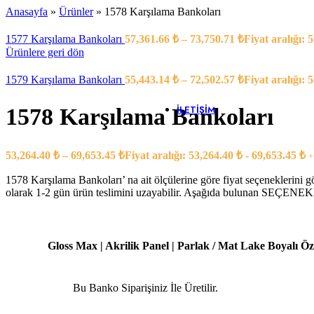
Banko Yardımcı Ü
Anasayfa
»
Ürünler
»
1578 Karşılama Bankoları
Banko Ara 
Çarpma Ka
1577 Karşılama Bankoları
57,361.66
₺
–
73,750.71
₺
Fiyat aralığı: 
Kesonlar
Ürünlere geri dön
Klavyeler
Ofis Saksıla
1579 Karşılama Bankoları
55,443.14
₺
–
72,502.57
₺
Fiyat aralığı: 
Pc Taşıyıcıl
Yazıcı Dola
İLETIŞIM
1578 Karşılama Bankoları
53,264.40
₺
–
69,653.45
₺
Fiyat aralığı: 53,264.40 ₺ - 69,653.45 ₺
+
1578 Karşılama Bankoları’ na ait ölçülerine göre fiyat seçeneklerini g
olarak 1-2 gün ürün teslimini uzayabilir. Aşağıda bulunan SEÇENEKLE
Gloss Max | Akrilik Panel | Parlak / Mat Lake Boyalı Özel
Bu Banko Siparişiniz İle Üretilir.