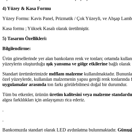
4) Yüzey & Kasa Formu
Yüzey Formu: Kavis Panel, Prizmatik / Çok Yüzeyli, ve Ahşap Lambir
Kasa formu ; Yüksek Kasalı olarak üretilmiştir.
5) Tasarım Özellikleri:
Bilgilendirme:
Ürün görsellerinde yer alan bankoların renk ve tonları; ortamda kulla
yüzeylerin oluşturduğu
ışık yansıma ve gölge etkilerine
bağlı olarak f
Standart üretimlerimizde
mdflam malzeme
kullanılmaktadır. Bununla 
özel yüzeylerde, kullanılan malzemenin yapısı gereği renk tonlarında f
uygulamalar arasında
ton farkı görülebilmesi doğal bir durumdur.
Tüm bu etkenler, ürünün
üretim kalitesini veya malzeme standardı
algısı farklılıkları için anlayışınızı rica ederiz.
.
.
Bankomuzda standart olarak LED aydınlatma bulunmaktadır.
Günışığ