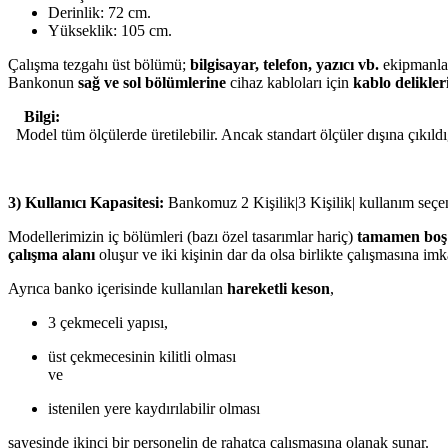
Derinlik: 72 cm.
Yükseklik: 105 cm.
Çalışma tezgahı üst bölümü;
bilgisayar, telefon, yazıcı vb.
ekipmanlar
Bankonun
sağ ve sol bölümlerine
cihaz kabloları için
kablo delikler
Bilgi:
Model tüm ölçülerde üretilebilir. Ancak standart ölçüler dışına çıkıldı
3) Kullanıcı Kapasitesi:
Bankomuz 2 Kişilik|3 Kişilik| kullanım seçen
Modellerimizin iç bölümleri (bazı özel tasarımlar hariç)
tamamen boş
çalışma alanı
oluşur ve iki kişinin dar da olsa birlikte çalışmasına imk
Ayrıca banko içerisinde kullanılan
hareketli keson
,
3 çekmeceli yapısı,
üst çekmecesinin kilitli olması
ve
istenilen yere kaydırılabilir olması
sayesinde ikinci bir personelin de rahatça çalışmasına olanak sunar.