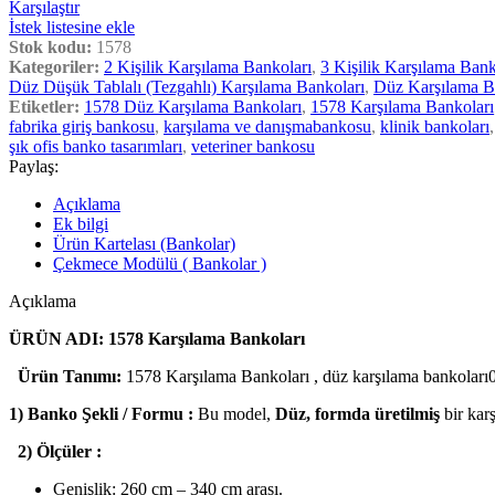
Karşılaştır
İstek listesine ekle
Stok kodu:
1578
Kategoriler:
2 Kişilik Karşılama Bankoları
,
3 Kişilik Karşılama Bank
Düz Düşük Tablalı (Tezgahlı) Karşılama Bankoları
,
Düz Karşılama B
Etiketler:
1578 Düz Karşılama Bankoları
,
1578 Karşılama Bankoları
fabrika giriş bankosu
,
karşılama ve danışmabankosu
,
klinik bankoları
,
şık ofis banko tasarımları
,
veteriner bankosu
Paylaş:
Açıklama
Ek bilgi
Ürün Kartelası (Bankolar)
Çekmece Modülü ( Bankolar )
Açıklama
ÜRÜN ADI: 1578 Karşılama Bankoları
Ürün Tanımı:
1578 Karşılama Bankoları , düz karşılama bankoları0tek 
1) Banko Şekli / Formu :
Bu model,
Düz, formda üretilmiş
bir kar
2) Ölçüler :
Genişlik: 260 cm – 340 cm arası.