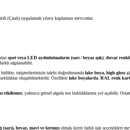
ili (Çıtalı) uygulamalı yüzey kaplaması mevcuttur.
nılan
spot veya LED aydınlatmaların (sarı / beyaz ışık)
,
duvar renkl
arklı algılanabilir.
birlikte, müşterilerimizin talebi doğrultusunda
lake boya, high gloss
gi
arklılıklar oluşabilmektedir. Özellikle
lake boyalarda
,
RAL renk kart
nı etkilemez
; yalnızca görsel algıda ton farklılıklarına yol açabilir. Or
ı (sarı), beyaz, mavi ve kırmızı
olmak üzere farklı ışık seçenekleri me