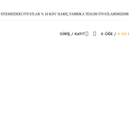
SİTEMİZDEKİ FİYATLAR % 10 KDV HARİÇ FABRİKA TESLİM FİYATLARIMIZDIR
GIRIŞ / KAYIT
0
ÖĞE
/
0.00