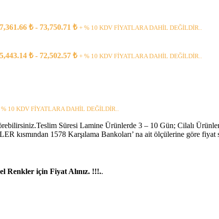
rünler
Raflı
pı
57,361.66 ₺ - 73,750.71 ₺
+ % 10 KDV FİYATLARA DAHİL DEĞİLDİR..
rı
55,443.14 ₺ - 72,502.57 ₺
+ % 10 KDV FİYATLARA DAHİL DEĞİLDİR..
ar
pları
 % 10 KDV FİYATLARA DAHİL DEĞİLDİR..
örebilirsiniz.Teslim Süresi Lamine Ürünlerde 3 – 10 Gün; Cilalı Ürünler
R kısmından 1578 Karşılama Bankoları’ na ait ölçülerine göre fiyat se
 Renkler için Fiyat Alınız. !!!.
.