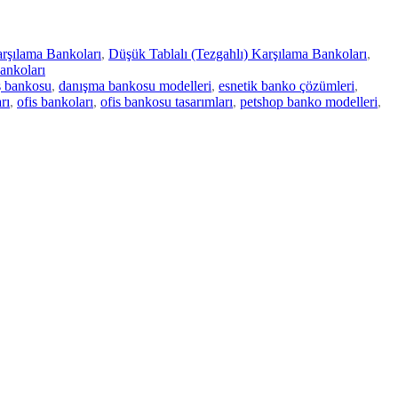
rşılama Bankoları
,
Düşük Tablalı (Tezgahlı) Karşılama Bankoları
,
ankoları
ış bankosu
,
danışma bankosu modelleri
,
esnetik banko çözümleri
,
rı
,
ofis bankoları
,
ofis bankosu tasarımları
,
petshop banko modelleri
,