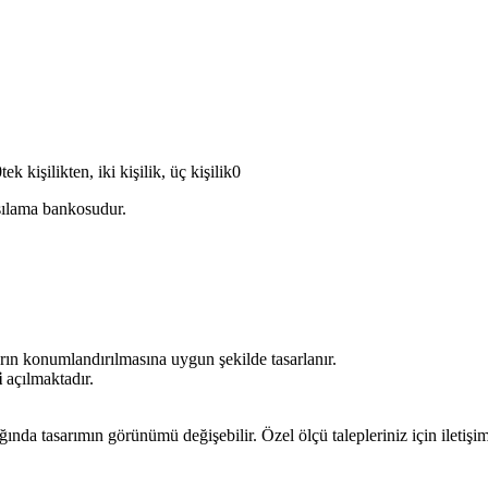
kişilikten, iki kişilik, üç kişilik0
şılama bankosudur.
ın konumlandırılmasına uygun şekilde tasarlanır.
i
açılmaktadır.
ğında tasarımın görünümü değişebilir. Özel ölçü talepleriniz için iletişi