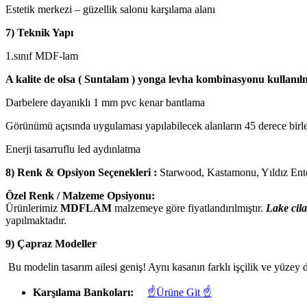
Estetik merkezi – güzellik salonu karşılama alanı
7) Teknik Yapı
1.sınıf MDF-lam
A kalite de olsa ( Suntalam ) yonga levha kombinasyonu kullanıl
Darbelere dayanıklı 1 mm pvc kenar bantlama
Görünümü açısında uygulaması yapılabilecek alanların 45 derece birle
Enerji tasarruflu led aydınlatma
8) Renk & Opsiyon Seçenekleri :
Starwood, Kastamonu, Yıldız En
Özel Renk / Malzeme Opsiyonu:
Ürünlerimiz
MDFLAM
malzemeye göre fiyatlandırılmıştır.
Lake cila
yapılmaktadır.
9) Çapraz Modeller
Bu modelin tasarım ailesi geniş! Aynı kasanın farklı işçilik ve yüzey d
Karşılama Bankoları:
☝Ürüne Git ☝