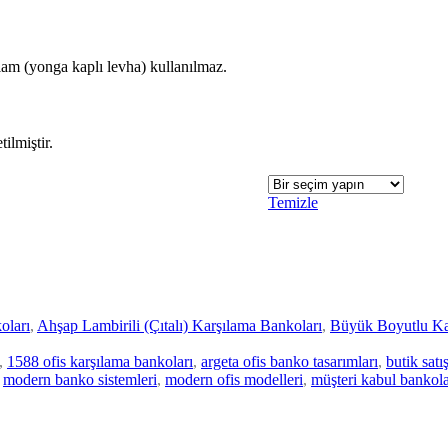
am (yonga kaplı levha) kullanılmaz.
tilmiştir.
Temizle
oları
,
Ahşap Lambirili (Çıtalı) Karşılama Bankoları
,
Büyük Boyutlu Ka
,
1588 ofis karşılama bankoları
,
argeta ofis banko tasarımları
,
butik sat
modern banko sistemleri
,
modern ofis modelleri
,
müşteri kabul bankola