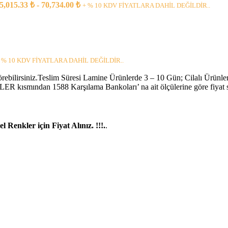
55,015.33 ₺ - 70,734.00 ₺
rünler
+ % 10 KDV FİYATLARA DAHİL DEĞİLDİR..
Raflı
pı
rı
ar
 % 10 KDV FİYATLARA DAHİL DEĞİLDİR..
pları
örebilirsiniz.Teslim Süresi Lamine Ürünlerde 3 – 10 Gün; Cilalı Ürünler
R kısmından 1588 Karşılama Bankoları’ na ait ölçülerine göre fiyat se
 Renkler için Fiyat Alınız. !!!.
.