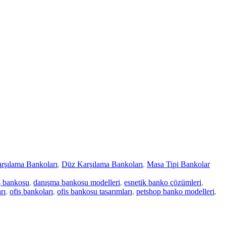
rşılama Bankoları
,
Düz Karşılama Bankoları
,
Masa Tipi Bankolar
ış bankosu
,
danışma bankosu modelleri
,
esnetik banko çözümleri
,
rı
,
ofis bankoları
,
ofis bankosu tasarımları
,
petshop banko modelleri
,