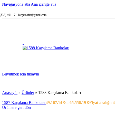
Küçük Boyu
Navigasyona atla
Ana içeriğe atla
Orta Boyutl
Büyük Boyu
(532) 401 17 11
argetaofis@gmail.com
Personel Sayısına
1 Kişilik K
2 Kişilik K
3 Kişilik K
4 Kişilik K
5 Kişilik K
6 Kişilik K
Şekillerine Göre 
Düz Karşıl
C Şeklinde 
L Şeklinde 
Klasi
45° A
Büyütmek için tıklayın
İç L 
U Şeklinde 
Özelliklerine Gör
Ahşap Lambi
Anasayfa
»
Ürünler
»
1588 Karşılama Bankoları
Klasik Karş
Engelli Kar
1587 Karşılama Bankoları
49,167.14
₺
–
65,556.19
₺
Fiyat aralığı: 
Ön Vitrin /
Ürünlere geri dön
Küre Ayaklı
L Bankoya 