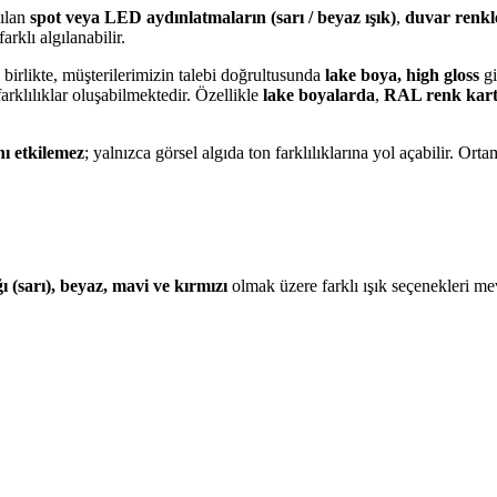
nılan
spot veya LED aydınlatmaların (sarı / beyaz ışık)
,
duvar renkl
arklı algılanabilir.
birlikte, müşterilerimizin talebi doğrultusunda
lake boya, high gloss
gi
arklılıklar oluşabilmektedir. Özellikle
lake boyalarda
,
RAL renk kart
nı etkilemez
; yalnızca görsel algıda ton farklılıklarına yol açabilir. Or
ı (sarı), beyaz, mavi ve kırmızı
olmak üzere farklı ışık seçenekleri me