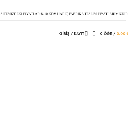
SİTEMİZDEKİ FİYATLAR % 10 KDV HARİÇ FABRİKA TESLİM FİYATLARIMIZDIR
GIRIŞ / KAYIT
0
ÖĞE
/
0.00