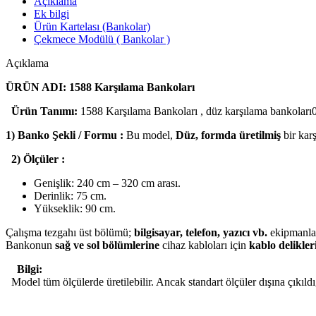
Açıklama
Ek bilgi
Ürün Kartelası (Bankolar)
Çekmece Modülü ( Bankolar )
Açıklama
ÜRÜN ADI: 1588 Karşılama Bankoları
Ürün Tanımı:
1588 Karşılama Bankoları , düz karşılama bankoları0tek 
1) Banko Şekli / Formu :
Bu model,
Düz, formda üretilmiş
bir kar
2) Ölçüler :
Genişlik: 240 cm – 320 cm arası.
Derinlik: 75 cm.
Yükseklik: 90 cm.
Çalışma tezgahı üst bölümü;
bilgisayar, telefon, yazıcı vb.
ekipmanlar
Bankonun
sağ ve sol bölümlerine
cihaz kabloları için
kablo delikler
Bilgi:
Model tüm ölçülerde üretilebilir. Ancak standart ölçüler dışına çıkıldı