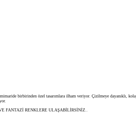
aride birbirinden özel tasarımlara ilham veriyor. Çizilmeye dayanıklı, kolay t
yor.
 FANTAZİ RENKLERE ULAŞABİLİRSİNİZ..