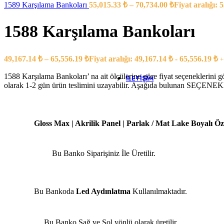
1589 Karşılama Bankoları
55,015.33
₺
–
70,734.00
₺
Fiyat aralığı: 
Banko Yardımcı Ü
Banko Ara 
Çarpma Ka
1588 Karşılama Bankoları
Kesonlar
Klavyeler
Ofis Saksıla
49,167.14
₺
–
65,556.19
₺
Fiyat aralığı: 49,167.14 ₺ - 65,556.19 ₺
Pc Taşıyıcıl
+
Yazıcı Dola
1588 Karşılama Bankoları’ na ait ölçülerine göre fiyat seçeneklerini g
İLETIŞIM
olarak 1-2 gün ürün teslimini uzayabilir. Aşağıda bulunan SEÇENEKLE
Gloss Max | Akrilik Panel | Parlak / Mat Lake Boyalı Özel
Bu Banko Siparişiniz İle Üretilir.
Bu Bankoda
Led Aydınlatma
Kullanılmaktadır.
Bu Banko Sağ ve Sol yönlü olarak üretilir.