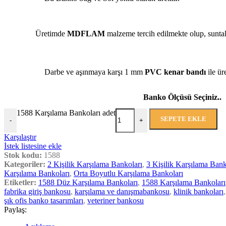
Üretimde
MDFLAM
malzeme tercih edilmekte olup, suntal
Darbe ve aşınmaya karşı 1 mm
PVC kenar bandı
ile üre
Banko Ölçüsü Seçiniz..
1588 Karşılama Bankoları adet
SEPETE EKLE
-
+
Karşılaştır
İstek listesine ekle
Stok kodu:
1588
Kategoriler:
2 Kişilik Karşılama Bankoları
,
3 Kişilik Karşılama Bank
Karşılama Bankoları
,
Orta Boyutlu Karşılama Bankoları
Etiketler:
1588 Düz Karşılama Bankoları
,
1588 Karşılama Bankoları
fabrika giriş bankosu
,
karşılama ve danışmabankosu
,
klinik bankoları
,
şık ofis banko tasarımları
,
veteriner bankosu
Paylaş: