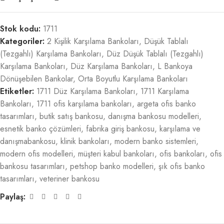
Stok kodu:
1711
Kategoriler:
2 Kişilik Karşılama Bankoları
,
Düşük Tablalı
(Tezgahlı) Karşılama Bankoları
,
Düz Düşük Tablalı (Tezgahlı)
Karşılama Bankoları
,
Düz Karşılama Bankoları
,
L Bankoya
Dönüşebilen Bankolar
,
Orta Boyutlu Karşılama Bankoları
Etiketler:
1711 Düz Karşılama Bankoları
,
1711 Karşılama
Bankoları
,
1711 ofis karşılama bankoları
,
argeta ofis banko
tasarımları
,
butik satış bankosu
,
danışma bankosu modelleri
,
esnetik banko çözümleri
,
fabrika giriş bankosu
,
karşılama ve
danışmabankosu
,
klinik bankoları
,
modern banko sistemleri
,
modern ofis modelleri
,
müşteri kabul bankoları
,
ofis bankoları
,
ofis
bankosu tasarımları
,
petshop banko modelleri
,
şık ofis banko
tasarımları
,
veteriner bankosu
Paylaş: