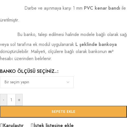
Darbe ve aşınmaya karşı 1 mm
PVC kenar bandı
ile
üretilmiştir.
Bu banko, talep edilmesi halinde modele bağlı olarak sağ
veya sol tarafına ek modül uygulanarak
L şeklinde bankoya
dönüştürülebilir. Maliyeti, ölçülere bağlı olarak bankonun
m²
hesabı üzerinden belirlenir.
BANKO ÖLÇÜSÜ SEÇINIZ..
-
+
SEPETE EKLE
Karşılaştır
İstek listesine ekle