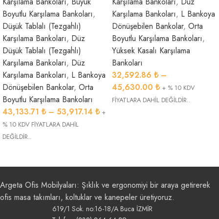
Karşılama Bankoları
,
Büyük
Karşılama Bankoları
,
Düz
Boyutlu Karşılama Bankoları
,
Karşılama Bankoları
,
L Bankoya
Düşük Tablalı (Tezgahlı)
Dönüşebilen Bankolar
,
Orta
Karşılama Bankoları
,
Düz
Boyutlu Karşılama Bankoları
,
Düşük Tablalı (Tezgahlı)
Yüksek Kasalı Karşılama
Karşılama Bankoları
,
Düz
Bankoları
Karşılama Bankoları
,
L Bankoya
32,592.86
₺
–
Dönüşebilen Bankolar
,
Orta
45,630.00
₺
+ % 10 KDV
Boyutlu Karşılama Bankoları
FİYATLARA DAHİL DEĞİLDİR..
43,133.71
₺
–
53,917.14
₺
+
% 10 KDV FİYATLARA DAHİL
DEĞİLDİR..
Argeta Ofis Mobilyaları: Şıklık ve ergonomiyi bir araya getirerek
ofis masa takımları, koltuklar ve kanepeler üretiyoruz.
619/1 Sok. no:16-18/A Buca İZMİR