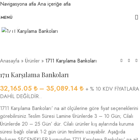
Navigasyona atla
Ana içeriğe atla
MENÜ
Büyütmek için tıklayın
Anasayfa
»
Ürünler
»
1711 Karşılama Bankoları
1711 Karşılama Bankoları
32,165.05
₺
–
35,089.14
₺
+ % 10 KDV FİYATLARA
DAHİL DEĞİLDİR..
1711 Karşılama Bankoları’ na ait ölçülerine göre fiyat seçeneklerini
görebilirsiniz.Teslim Süresi Lamine Ürünlerde 3 – 10 Gün; Cilalı
Ürünlerde 20 – 25 Gün’ dür. Cilalı ürünler kış aylarında kuruma
süresi bağlı olarak 1-2 gün ürün teslimini uzayabilir. Aşağıda
bulunan SEÇENEKLER kısmından 1711 Karşılama Bankoları’ na ait