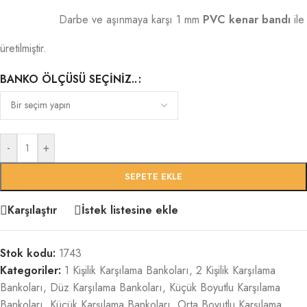
Darbe ve aşınmaya karşı 1 mm
PVC kenar bandı
ile
üretilmiştir.
BANKO ÖLÇÜSÜ SEÇINIZ..
-
+
SEPETE EKLE
Karşılaştır
İstek listesine ekle
Stok kodu:
1743
Kategoriler:
1 Kişilik Karşılama Bankoları
,
2 Kişilik Karşılama
Bankoları
,
Düz Karşılama Bankoları
,
Küçük Boyutlu Karşılama
Bankoları
,
Küçük Karşılama Bankoları
,
Orta Boyutlu Karşılama