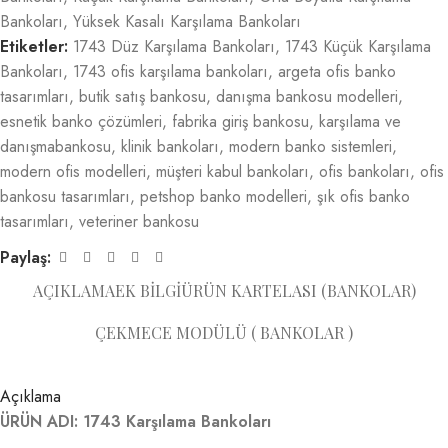
Bankoları
,
Yüksek Kasalı Karşılama Bankoları
Etiketler:
1743 Düz Karşılama Bankoları
,
1743 Küçük Karşılama
Bankoları
,
1743 ofis karşılama bankoları
,
argeta ofis banko
tasarımları
,
butik satış bankosu
,
danışma bankosu modelleri
,
esnetik banko çözümleri
,
fabrika giriş bankosu
,
karşılama ve
danışmabankosu
,
klinik bankoları
,
modern banko sistemleri
,
modern ofis modelleri
,
müşteri kabul bankoları
,
ofis bankoları
,
ofis
bankosu tasarımları
,
petshop banko modelleri
,
şık ofis banko
tasarımları
,
veteriner bankosu
Paylaş:
AÇIKLAMA
EK BILGI
ÜRÜN KARTELASI (BANKOLAR)
ÇEKMECE MODÜLÜ ( BANKOLAR )
Açıklama
ÜRÜN ADI: 1743 Karşılama Bankoları