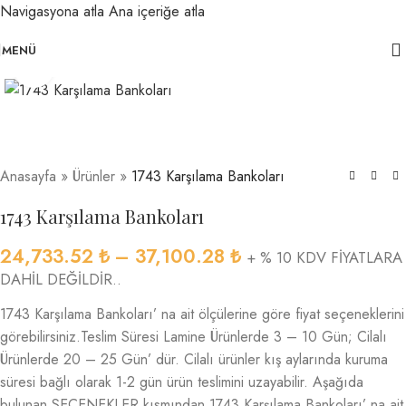
Navigasyona atla
Ana içeriğe atla
MENÜ
Büyütmek için tıklayın
Anasayfa
»
Ürünler
»
1743 Karşılama Bankoları
1743 Karşılama Bankoları
24,733.52
₺
–
37,100.28
₺
+ % 10 KDV FİYATLARA
DAHİL DEĞİLDİR..
1743 Karşılama Bankoları’ na ait ölçülerine göre fiyat seçeneklerini
görebilirsiniz.Teslim Süresi Lamine Ürünlerde 3 – 10 Gün; Cilalı
Ürünlerde 20 – 25 Gün’ dür. Cilalı ürünler kış aylarında kuruma
süresi bağlı olarak 1-2 gün ürün teslimini uzayabilir. Aşağıda
bulunan SEÇENEKLER kısmından 1743 Karşılama Bankoları’ na ait