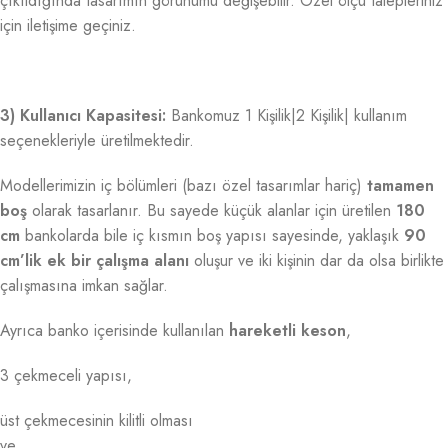
çıkıldığında tasarımın görünümü değişebilir. Özel ölçü talepleriniz
için iletişime geçiniz.
3) Kullanıcı Kapasitesi:
Bankomuz 1 Kişilik|2 Kişilik| kullanım
seçenekleriyle üretilmektedir.
Modellerimizin iç bölümleri (bazı özel tasarımlar hariç)
tamamen
boş
olarak tasarlanır. Bu sayede küçük alanlar için üretilen
180
cm
bankolarda bile iç kısmın boş yapısı sayesinde, yaklaşık
90
cm’lik ek bir çalışma alanı
oluşur ve iki kişinin dar da olsa birlikte
çalışmasına imkan sağlar.
Ayrıca banko içerisinde kullanılan
hareketli keson
,
3 çekmeceli yapısı,
üst çekmecesinin kilitli olması
ve