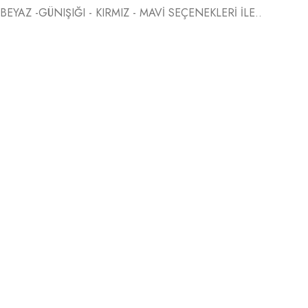
BEYAZ -GÜNIŞIĞI - KIRMIZ - MAVİ SEÇENEKLERİ İLE..