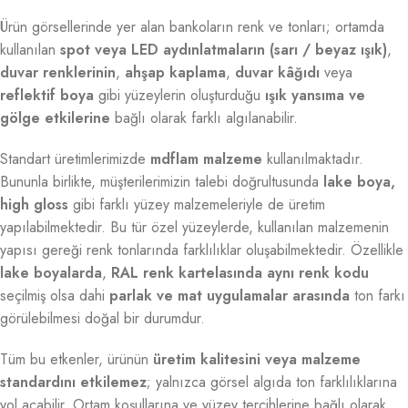
Ürün görsellerinde yer alan bankoların renk ve tonları; ortamda
kullanılan
spot veya LED aydınlatmaların (sarı / beyaz ışık)
,
duvar renklerinin
,
ahşap kaplama
,
duvar kâğıdı
veya
reflektif boya
gibi yüzeylerin oluşturduğu
ışık yansıma ve
gölge etkilerine
bağlı olarak farklı algılanabilir.
Standart üretimlerimizde
mdflam malzeme
kullanılmaktadır.
Bununla birlikte, müşterilerimizin talebi doğrultusunda
lake boya,
high gloss
gibi farklı yüzey malzemeleriyle de üretim
yapılabilmektedir. Bu tür özel yüzeylerde, kullanılan malzemenin
yapısı gereği renk tonlarında farklılıklar oluşabilmektedir. Özellikle
lake boyalarda
,
RAL renk kartelasında aynı renk kodu
seçilmiş olsa dahi
parlak ve mat uygulamalar arasında
ton farkı
görülebilmesi doğal bir durumdur.
Tüm bu etkenler, ürünün
üretim kalitesini veya malzeme
standardını etkilemez
; yalnızca görsel algıda ton farklılıklarına
yol açabilir. Ortam koşullarına ve yüzey tercihlerine bağlı olarak