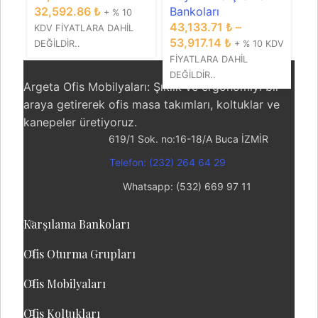
32,592.86
₺
Bankoları
+ % 10
43,133.71
₺
–
KDV FİYATLARA DAHİL
53,917.14
₺
DEĞİLDİR..
+ % 10 KDV
FİYATLARA DAHİL
DEĞİLDİR..
Argeta Ofis Mobilyaları: Şıklık ve ergonomiyi bir
araya getirerek ofis masa takımları, koltuklar ve
kanepeler üretiyoruz.
619/1 Sok. no:16-18/A Buca İZMİR
Telefon: (232) 264 64 29
Whatsapp: (532) 669 97 11
Karşılama Bankoları
Ofis Oturma Grupları
Ofis Mobilyaları
Ofis Koltukları