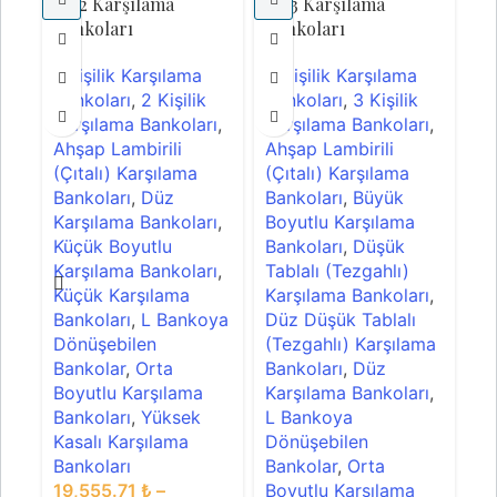
1502 Karşılama
1503 Karşılama
15
Bankoları
Bankoları
Ba
1 Kişilik Karşılama
2 Kişilik Karşılama
1 
Bankoları
,
2 Kişilik
Bankoları
,
3 Kişilik
Ba
Karşılama Bankoları
,
Karşılama Bankoları
,
Ka
Ahşap Lambirili
Ahşap Lambirili
Dü
(Çıtalı) Karşılama
(Çıtalı) Karşılama
(T
Bankoları
,
Düz
Bankoları
,
Büyük
Ba
Karşılama Bankoları
,
Boyutlu Karşılama
Ta
Küçük Boyutlu
Bankoları
,
Düşük
Ka
Karşılama Bankoları
,
Tablalı (Tezgahlı)
Dü
Küçük Karşılama
Karşılama Bankoları
,
Ba
Bankoları
,
L Bankoya
Düz Düşük Tablalı
Dö
Dönüşebilen
(Tezgahlı) Karşılama
Ba
Bankolar
,
Orta
Bankoları
,
Düz
Bo
Boyutlu Karşılama
Karşılama Bankoları
,
Ba
Bankoları
,
Yüksek
L Bankoya
3
Kasalı Karşılama
Dönüşebilen
4
Bankoları
Bankolar
,
Orta
KD
19,555.71
₺
–
Boyutlu Karşılama
DE