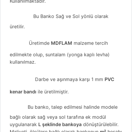
Kullanılmaktadır.
Bu Banko Sağ ve Sol yönlü olarak
üretilir.
Üretimde
MDFLAM
malzeme tercih
edilmekte olup, suntalam (yonga kaplı levha)
kullanılmaz.
Darbe ve aşınmaya karşı 1 mm
PVC
kenar bandı
ile üretilmiştir.
Bu banko, talep edilmesi halinde modele
bağlı olarak sağ veya sol tarafına ek modül
uygulanarak
L şeklinde bankoya
dönüştürülebilir.
Maliyeti, ölçülere bağlı olarak bankonun
m²
hesabı