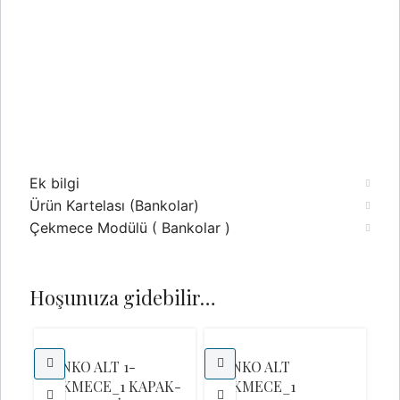
Ek bilgi
Ürün Kartelası (Bankolar)
Çekmece Modülü ( Bankolar )
Hoşunuza gidebilir…
BANKO ALT 1-
BANKO ALT
ÇEKMECE_1 KAPAK-
ÇEKMECE_1