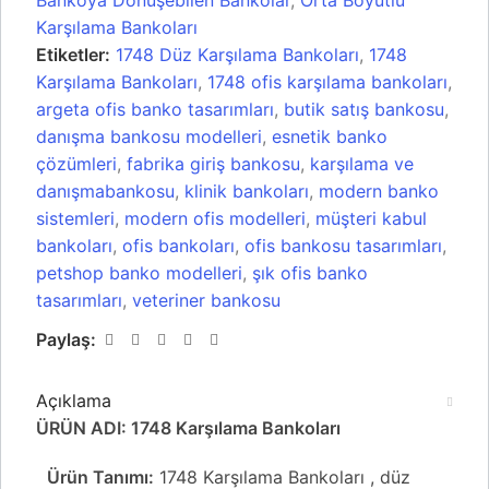
Bankoya Dönüşebilen Bankolar
,
Orta Boyutlu
Karşılama Bankoları
Etiketler:
1748 Düz Karşılama Bankoları
,
1748
Karşılama Bankoları
,
1748 ofis karşılama bankoları
,
argeta ofis banko tasarımları
,
butik satış bankosu
,
danışma bankosu modelleri
,
esnetik banko
çözümleri
,
fabrika giriş bankosu
,
karşılama ve
danışmabankosu
,
klinik bankoları
,
modern banko
sistemleri
,
modern ofis modelleri
,
müşteri kabul
bankoları
,
ofis bankoları
,
ofis bankosu tasarımları
,
petshop banko modelleri
,
şık ofis banko
tasarımları
,
veteriner bankosu
Paylaş:
Açıklama
ÜRÜN ADI: 1748 Karşılama Bankoları
Ürün Tanımı:
1748 Karşılama Bankoları , düz