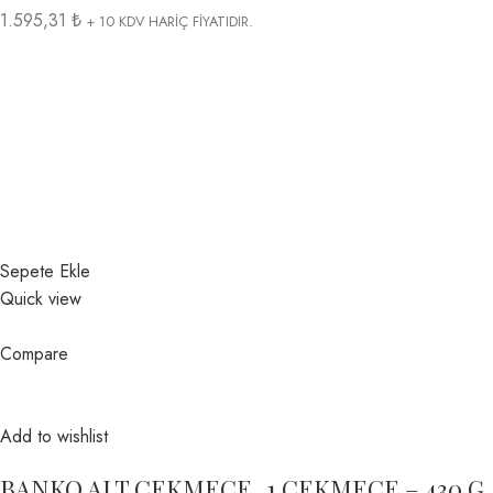
1.595,31 ₺
+ 10 KDV HARİÇ FİYATIDIR.
Sepete Ekle
Quick view
Compare
Add to wishlist
BANKO ALT ÇEKMECE_1 ÇEKMECE – 430 G