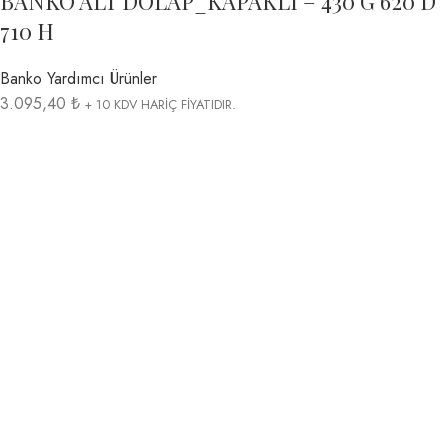
BANKO ALT DOLAP_KAPAKLI – 430 G 620 D
710 H
Banko Yardımcı Ürünler
3.095,40 ₺
+ 10 KDV HARİÇ FİYATIDIR.