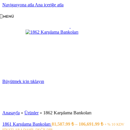
Navigasyona atla
Ana içeriğe atla
MENÜ
Büyütmek için tıklayın
Anasayfa
»
Ürünler
»
1862 Karşılama Bankoları
1861 Karşılama Bankoları
81,587.99
₺
–
106,691.99
₺
+ % 10 KDV
FİYATLARA DAHİL DEĞİLDİR..