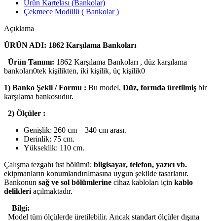
Ürün Kartelası (Bankolar)
Çekmece Modülü ( Bankolar )
Açıklama
ÜRÜN ADI: 1862 Karşılama Bankoları
Ürün Tanımı:
1862 Karşılama Bankoları , düz karşılama
bankoları0tek kişilikten, iki kişilik, üç kişilik0
1) Banko Şekli / Formu :
Bu model,
Düz, formda üretilmiş
bir
karşılama bankosudur.
2) Ölçüler :
Genişlik: 260 cm – 340 cm arası.
Derinlik: 75 cm.
Yükseklik: 110 cm.
Çalışma tezgahı üst bölümü;
bilgisayar, telefon, yazıcı vb.
ekipmanların konumlandırılmasına uygun şekilde tasarlanır.
Bankonun
sağ ve sol bölümlerine
cihaz kabloları için
kablo
delikleri
açılmaktadır.
Bilgi:
Model tüm ölçülerde üretilebilir. Ancak standart ölçüler dışına