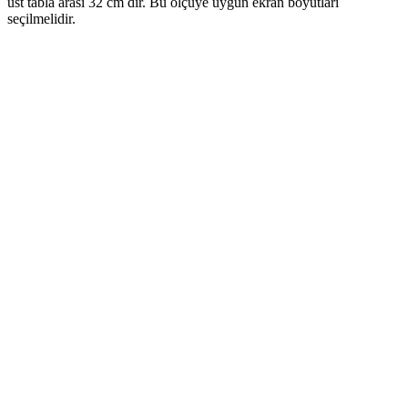
üst tabla arası 32 cm dir. Bu ölçüye uygun ekran boyutları
seçilmelidir.