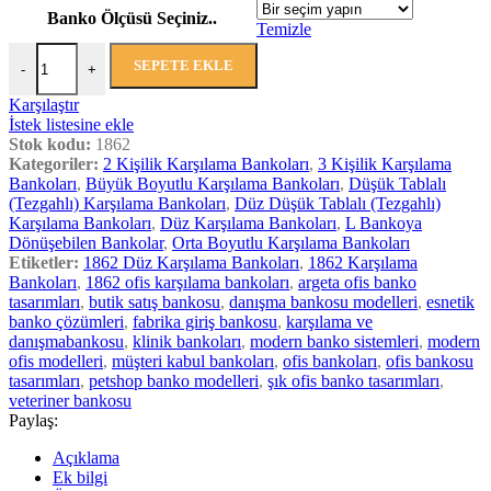
Banko Ölçüsü Seçiniz..
Temizle
SEPETE EKLE
-
+
Karşılaştır
İstek listesine ekle
Stok kodu:
1862
Kategoriler:
2 Kişilik Karşılama Bankoları
,
3 Kişilik Karşılama
Bankoları
,
Büyük Boyutlu Karşılama Bankoları
,
Düşük Tablalı
(Tezgahlı) Karşılama Bankoları
,
Düz Düşük Tablalı (Tezgahlı)
Karşılama Bankoları
,
Düz Karşılama Bankoları
,
L Bankoya
Dönüşebilen Bankolar
,
Orta Boyutlu Karşılama Bankoları
Etiketler:
1862 Düz Karşılama Bankoları
,
1862 Karşılama
Bankoları
,
1862 ofis karşılama bankoları
,
argeta ofis banko
tasarımları
,
butik satış bankosu
,
danışma bankosu modelleri
,
esnetik
banko çözümleri
,
fabrika giriş bankosu
,
karşılama ve
danışmabankosu
,
klinik bankoları
,
modern banko sistemleri
,
modern
ofis modelleri
,
müşteri kabul bankoları
,
ofis bankoları
,
ofis bankosu
tasarımları
,
petshop banko modelleri
,
şık ofis banko tasarımları
,
veteriner bankosu
Paylaş:
Açıklama
Ek bilgi