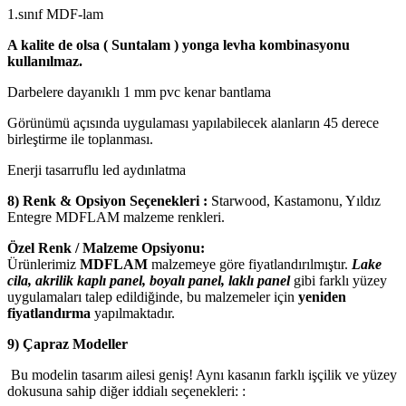
1.sınıf MDF-lam
A kalite de olsa ( Suntalam ) yonga levha kombinasyonu
kullanılmaz.
Darbelere dayanıklı 1 mm pvc kenar bantlama
Görünümü açısında uygulaması yapılabilecek alanların 45 derece
birleştirme ile toplanması.
Enerji tasarruflu led aydınlatma
8) Renk & Opsiyon Seçenekleri :
Starwood, Kastamonu, Yıldız
Entegre MDFLAM malzeme renkleri.
Özel Renk / Malzeme Opsiyonu:
Ürünlerimiz
MDFLAM
malzemeye göre fiyatlandırılmıştır.
Lake
cila, akrilik kaplı panel, boyalı panel, laklı panel
gibi farklı yüzey
uygulamaları talep edildiğinde, bu malzemeler için
yeniden
fiyatlandırma
yapılmaktadır.
9) Çapraz Modeller
Bu modelin tasarım ailesi geniş! Aynı kasanın farklı işçilik ve yüzey
dokusuna sahip diğer iddialı seçenekleri: :