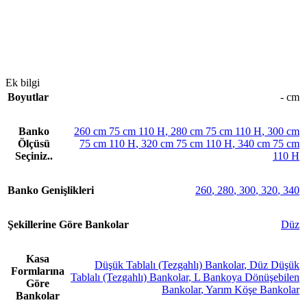
Ek bilgi
Boyutlar
- cm
Banko
260 cm 75 cm 110 H
,
280 cm 75 cm 110 H
,
300 cm
Ölçüsü
75 cm 110 H
,
320 cm 75 cm 110 H
,
340 cm 75 cm
Seçiniz..
110 H
Banko Genişlikleri
260
,
280
,
300
,
320
,
340
Şekillerine Göre Bankolar
Düz
Kasa
Düşük Tablalı (Tezgahlı) Bankolar
,
Düz Düşük
Formlarına
Tablalı (Tezgahlı) Bankolar
,
L Bankoya Dönüşebilen
Göre
Bankolar
,
Yarım Köşe Bankolar
Bankolar