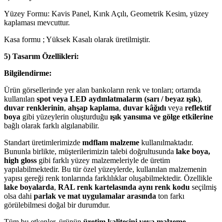
Yüzey Formu: Kavis Panel, Kırık Açılı, Geometrik Kesim, yüzey
kaplaması mevcuttur.
Kasa formu ; Yüksek Kasalı olarak üretilmiştir.
5) Tasarım Özellikleri:
Bilgilendirme:
Ürün görsellerinde yer alan bankoların renk ve tonları; ortamda
kullanılan
spot veya LED aydınlatmaların (sarı / beyaz ışık)
,
duvar renklerinin
,
ahşap kaplama
,
duvar kâğıdı
veya
reflektif
boya
gibi yüzeylerin oluşturduğu
ışık yansıma ve gölge etkilerine
bağlı olarak farklı algılanabilir.
Standart üretimlerimizde
mdflam malzeme
kullanılmaktadır.
Bununla birlikte, müşterilerimizin talebi doğrultusunda
lake boya,
high gloss
gibi farklı yüzey malzemeleriyle de üretim
yapılabilmektedir. Bu tür özel yüzeylerde, kullanılan malzemenin
yapısı gereği renk tonlarında farklılıklar oluşabilmektedir. Özellikle
lake boyalarda
,
RAL renk kartelasında aynı renk kodu
seçilmiş
olsa dahi
parlak ve mat uygulamalar arasında
ton farkı
görülebilmesi doğal bir durumdur.
Tüm bu etkenler, ürünün
üretim kalitesini veya malzeme