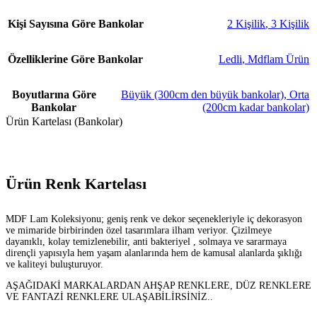
Kişi Sayısına Göre Bankolar
2 Kişilik
,
3 Kişilik
Özelliklerine Göre Bankolar
Ledli
,
Mdflam Ürün
Boyutlarına Göre
Büyük (300cm den büyük bankolar)
,
Orta
Bankolar
(200cm kadar bankolar)
Ürün Kartelası (Bankolar)
Ürün Renk Kartelası
MDF Lam Koleksiyonu; geniş renk ve dekor seçenekleriyle iç dekorasyon
ve mimaride birbirinden özel tasarımlara ilham veriyor. Çizilmeye
dayanıklı, kolay temizlenebilir, anti bakteriyel , solmaya ve sararmaya
dirençli yapısıyla hem yaşam alanlarında hem de kamusal alanlarda şıklığı
ve kaliteyi buluşturuyor.
AŞAĞIDAKİ MARKALARDAN AHŞAP RENKLERE, DÜZ RENKLERE
VE FANTAZİ RENKLERE ULAŞABİLİRSİNİZ..