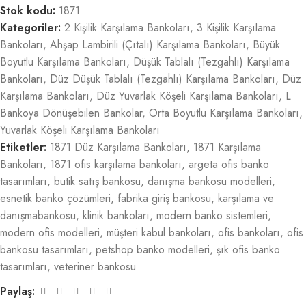
Stok kodu:
1871
Kategoriler:
2 Kişilik Karşılama Bankoları
,
3 Kişilik Karşılama
Bankoları
,
Ahşap Lambirili (Çıtalı) Karşılama Bankoları
,
Büyük
Boyutlu Karşılama Bankoları
,
Düşük Tablalı (Tezgahlı) Karşılama
Bankoları
,
Düz Düşük Tablalı (Tezgahlı) Karşılama Bankoları
,
Düz
Karşılama Bankoları
,
Düz Yuvarlak Köşeli Karşılama Bankoları
,
L
Bankoya Dönüşebilen Bankolar
,
Orta Boyutlu Karşılama Bankoları
,
Yuvarlak Köşeli Karşılama Bankoları
Etiketler:
1871 Düz Karşılama Bankoları
,
1871 Karşılama
Bankoları
,
1871 ofis karşılama bankoları
,
argeta ofis banko
tasarımları
,
butik satış bankosu
,
danışma bankosu modelleri
,
esnetik banko çözümleri
,
fabrika giriş bankosu
,
karşılama ve
danışmabankosu
,
klinik bankoları
,
modern banko sistemleri
,
modern ofis modelleri
,
müşteri kabul bankoları
,
ofis bankoları
,
ofis
bankosu tasarımları
,
petshop banko modelleri
,
şık ofis banko
tasarımları
,
veteriner bankosu
Paylaş: