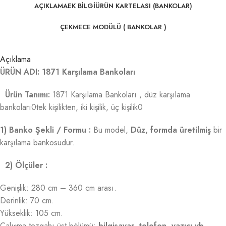
AÇIKLAMA
EK BILGI
ÜRÜN KARTELASI (BANKOLAR)
ÇEKMECE MODÜLÜ ( BANKOLAR )
Açıklama
ÜRÜN ADI: 1871 Karşılama Bankoları
Ürün Tanımı:
1871 Karşılama Bankoları , düz karşılama
bankoları0tek kişilikten, iki kişilik, üç kişilik0
1) Banko Şekli / Formu :
Bu model,
Düz, formda üretilmiş
bir
karşılama bankosudur.
2) Ölçüler :
Genişlik: 280 cm – 360 cm arası.
Derinlik: 70 cm.
Yükseklik: 105 cm.
Çalışma tezgahı üst bölümü;
bilgisayar, telefon, yazıcı vb.