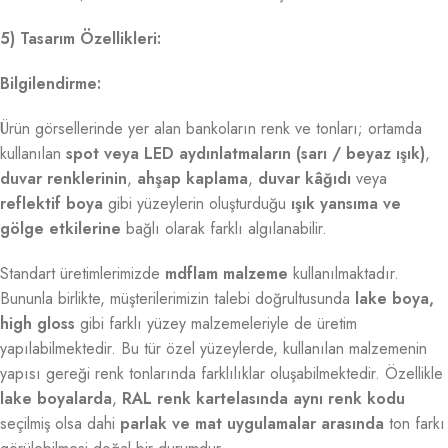
5) Tasarım Özellikleri:
Bilgilendirme:
Ürün görsellerinde yer alan bankoların renk ve tonları; ortamda
kullanılan
spot veya LED aydınlatmaların (sarı / beyaz ışık)
,
duvar renklerinin
,
ahşap kaplama
,
duvar kâğıdı
veya
reflektif boya
gibi yüzeylerin oluşturduğu
ışık yansıma ve
gölge etkilerine
bağlı olarak farklı algılanabilir.
Standart üretimlerimizde
mdflam malzeme
kullanılmaktadır.
Bununla birlikte, müşterilerimizin talebi doğrultusunda
lake boya,
high gloss
gibi farklı yüzey malzemeleriyle de üretim
yapılabilmektedir. Bu tür özel yüzeylerde, kullanılan malzemenin
yapısı gereği renk tonlarında farklılıklar oluşabilmektedir. Özellikle
lake boyalarda
,
RAL renk kartelasında aynı renk kodu
seçilmiş olsa dahi
parlak ve mat uygulamalar arasında
ton farkı