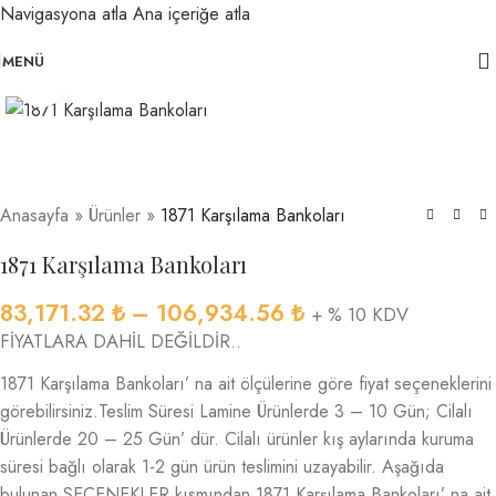
Navigasyona atla
Ana içeriğe atla
MENÜ
Büyütmek için tıklayın
Anasayfa
»
Ürünler
»
1871 Karşılama Bankoları
1871 Karşılama Bankoları
83,171.32
₺
–
106,934.56
₺
+ % 10 KDV
FİYATLARA DAHİL DEĞİLDİR..
1871 Karşılama Bankoları’ na ait ölçülerine göre fiyat seçeneklerini
görebilirsiniz.Teslim Süresi Lamine Ürünlerde 3 – 10 Gün; Cilalı
Ürünlerde 20 – 25 Gün’ dür. Cilalı ürünler kış aylarında kuruma
süresi bağlı olarak 1-2 gün ürün teslimini uzayabilir. Aşağıda
bulunan SEÇENEKLER kısmından 1871 Karşılama Bankoları’ na ait