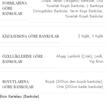
Düşük Tablalı (Tezgahlı) Bankolar
,
Düz
FORMLARINA
Yuvarlak Köşeli Bankolar
,
L Bankoya
GÖRE
Dönüşebilen Bankolar
,
Yarım Köşe Bankolar
,
BANKOLAR
Yuvarlak Köşeli Bankolar
2 Kişilik
,
3 Kişilik
KIŞI SAYISINA GÖRE BANKOLAR
Ahşap Lambirili (Çıtalı)
,
Ledli
,
ÖZELLIKLERINE GÖRE
Vip Ürün
BANKOLAR
Büyük (300cm den büyük bankolar)
,
BOYUTLARINA
Orta (200cm kadar bankolar)
GÖRE BANKOLAR
Ürün Kartelası (Bankolar)