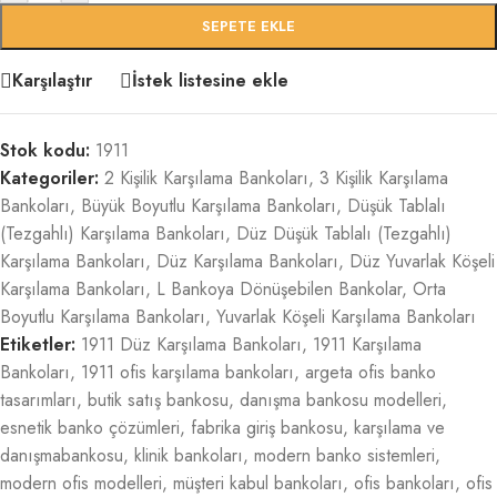
SEPETE EKLE
Karşılaştır
İstek listesine ekle
Stok kodu:
1911
Kategoriler:
2 Kişilik Karşılama Bankoları
,
3 Kişilik Karşılama
Bankoları
,
Büyük Boyutlu Karşılama Bankoları
,
Düşük Tablalı
(Tezgahlı) Karşılama Bankoları
,
Düz Düşük Tablalı (Tezgahlı)
Karşılama Bankoları
,
Düz Karşılama Bankoları
,
Düz Yuvarlak Köşeli
Karşılama Bankoları
,
L Bankoya Dönüşebilen Bankolar
,
Orta
Boyutlu Karşılama Bankoları
,
Yuvarlak Köşeli Karşılama Bankoları
Etiketler:
1911 Düz Karşılama Bankoları
,
1911 Karşılama
Bankoları
,
1911 ofis karşılama bankoları
,
argeta ofis banko
tasarımları
,
butik satış bankosu
,
danışma bankosu modelleri
,
esnetik banko çözümleri
,
fabrika giriş bankosu
,
karşılama ve
danışmabankosu
,
klinik bankoları
,
modern banko sistemleri
,
modern ofis modelleri
,
müşteri kabul bankoları
,
ofis bankoları
,
ofis