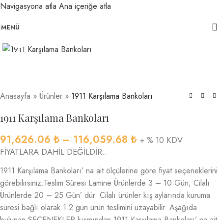
Navigasyona atla
Ana içeriğe atla
MENÜ
Büyütmek için tıklayın
Anasayfa
»
Ürünler
»
1911 Karşılama Bankoları
1911 Karşılama Bankoları
91,626.06
₺
–
116,059.68
₺
+ % 10 KDV
FİYATLARA DAHİL DEĞİLDİR..
1911 Karşılama Bankoları’ na ait ölçülerine göre fiyat seçeneklerini
görebilirsiniz.Teslim Süresi Lamine Ürünlerde 3 – 10 Gün; Cilalı
Ürünlerde 20 – 25 Gün’ dür. Cilalı ürünler kış aylarında kuruma
süresi bağlı olarak 1-2 gün ürün teslimini uzayabilir. Aşağıda
bulunan SEÇENEKLER kısmından 1911 Karşılama Bankoları’ na ait