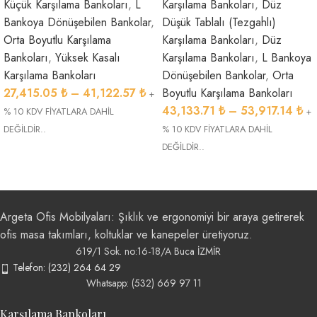
Küçük Karşılama Bankoları
,
L
Karşılama Bankoları
,
Düz
Bankoya Dönüşebilen Bankolar
,
Düşük Tablalı (Tezgahlı)
Orta Boyutlu Karşılama
Karşılama Bankoları
,
Düz
Bankoları
,
Yüksek Kasalı
Karşılama Bankoları
,
L Bankoya
Karşılama Bankoları
Dönüşebilen Bankolar
,
Orta
27,415.05
₺
–
41,122.57
₺
Boyutlu Karşılama Bankoları
+
43,133.71
₺
–
53,917.14
₺
% 10 KDV FİYATLARA DAHİL
+
DEĞİLDİR..
% 10 KDV FİYATLARA DAHİL
DEĞİLDİR..
Argeta Ofis Mobilyaları: Şıklık ve ergonomiyi bir araya getirerek
ofis masa takımları, koltuklar ve kanepeler üretiyoruz.
619/1 Sok. no:16-18/A Buca İZMİR
Telefon: (232) 264 64 29
Whatsapp: (532) 669 97 11
Karşılama Bankoları