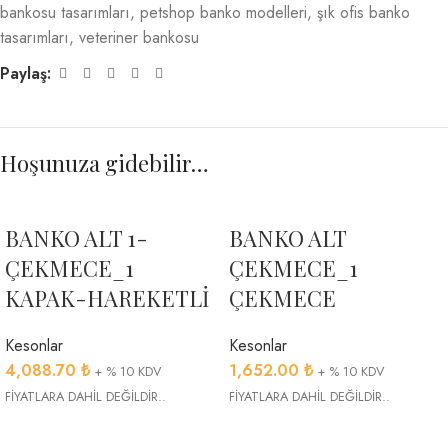
bankosu tasarımları
,
petshop banko modelleri
,
şık ofis banko
tasarımları
,
veteriner bankosu
Paylaş:
Hoşunuza gidebilir…
BANKO ALT 1-
BANKO ALT
ÇEKMECE_1
ÇEKMECE_1
KAPAK-HAREKETLİ
ÇEKMECE
Kesonlar
Kesonlar
4,088.70
₺
1,652.00
₺
+ % 10 KDV
+ % 10 KDV
FİYATLARA DAHİL DEĞİLDİR..
FİYATLARA DAHİL DEĞİLDİR..