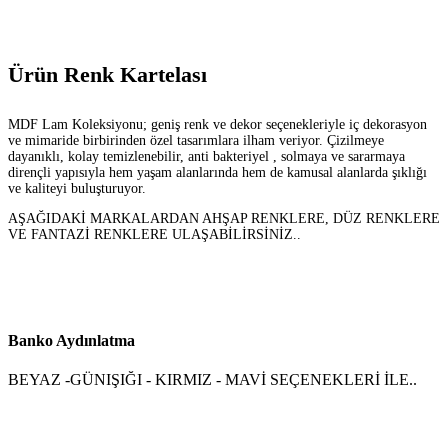
Ürün Renk Kartelası
MDF Lam Koleksiyonu; geniş renk ve dekor seçenekleriyle iç dekorasyon
ve mimaride birbirinden özel tasarımlara ilham veriyor. Çizilmeye
dayanıklı, kolay temizlenebilir, anti bakteriyel , solmaya ve sararmaya
dirençli yapısıyla hem yaşam alanlarında hem de kamusal alanlarda şıklığı
ve kaliteyi buluşturuyor.
AŞAĞIDAKİ MARKALARDAN AHŞAP RENKLERE, DÜZ RENKLERE
VE FANTAZİ RENKLERE ULAŞABİLİRSİNİZ..
Banko Aydınlatma
BEYAZ -GÜNIŞIĞI - KIRMIZ - MAVİ SEÇENEKLERİ İLE..