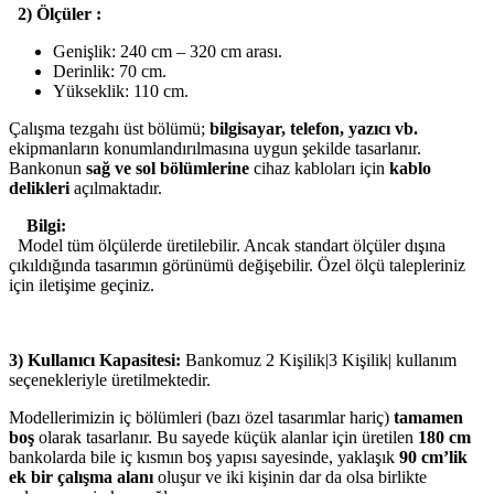
2) Ölçüler :
Genişlik: 240 cm – 320 cm arası.
Derinlik: 70 cm.
Yükseklik: 110 cm.
Çalışma tezgahı üst bölümü;
bilgisayar, telefon, yazıcı vb.
ekipmanların konumlandırılmasına uygun şekilde tasarlanır.
Bankonun
sağ ve sol bölümlerine
cihaz kabloları için
kablo
delikleri
açılmaktadır.
Bilgi:
Model tüm ölçülerde üretilebilir. Ancak standart ölçüler dışına
çıkıldığında tasarımın görünümü değişebilir. Özel ölçü talepleriniz
için iletişime geçiniz.
3) Kullanıcı Kapasitesi:
Bankomuz 2 Kişilik|3 Kişilik| kullanım
seçenekleriyle üretilmektedir.
Modellerimizin iç bölümleri (bazı özel tasarımlar hariç)
tamamen
boş
olarak tasarlanır. Bu sayede küçük alanlar için üretilen
180 cm
bankolarda bile iç kısmın boş yapısı sayesinde, yaklaşık
90 cm’lik
ek bir çalışma alanı
oluşur ve iki kişinin dar da olsa birlikte