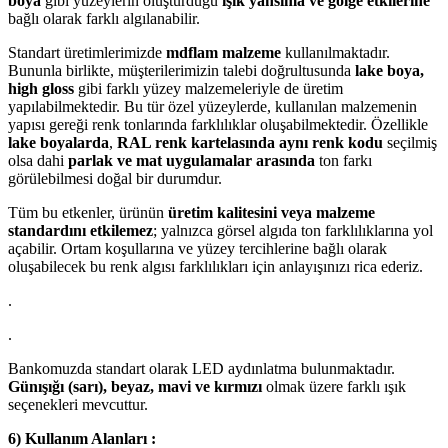
boya
gibi yüzeylerin oluşturduğu
ışık yansıma ve gölge etkilerine
bağlı olarak farklı algılanabilir.
Standart üretimlerimizde
mdflam malzeme
kullanılmaktadır.
Bununla birlikte, müşterilerimizin talebi doğrultusunda
lake boya,
high gloss
gibi farklı yüzey malzemeleriyle de üretim
yapılabilmektedir. Bu tür özel yüzeylerde, kullanılan malzemenin
yapısı gereği renk tonlarında farklılıklar oluşabilmektedir. Özellikle
lake boyalarda
,
RAL renk kartelasında aynı renk kodu
seçilmiş
olsa dahi
parlak ve mat uygulamalar arasında
ton farkı
görülebilmesi doğal bir durumdur.
Tüm bu etkenler, ürünün
üretim kalitesini veya malzeme
standardını etkilemez
; yalnızca görsel algıda ton farklılıklarına yol
açabilir. Ortam koşullarına ve yüzey tercihlerine bağlı olarak
oluşabilecek bu renk algısı farklılıkları için anlayışınızı rica ederiz.
.
.
Bankomuzda standart olarak LED aydınlatma bulunmaktadır.
Günışığı (sarı), beyaz, mavi ve kırmızı
olmak üzere farklı ışık
seçenekleri mevcuttur.
6) Kullanım Alanları :