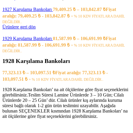
1927 Karşılama Bankoları
79,409.25
₺
–
103,842.87
₺
Fiyat
aralığı: 79,409.25 ₺ - 103,842.87 ₺
+ % 10 KDV FİYATLARA DAHİL
DEĞİLDİR..
Ürünlere geri dön
1929 Karşılama Bankoları
81,587.99
₺
–
106,691.99
₺
Fiyat
aralığı: 81,587.99 ₺ - 106,691.99 ₺
+ % 10 KDV FİYATLARA DAHİL
DEĞİLDİR..
1928 Karşılama Bankoları
77,323.13
₺
–
103,097.51
₺
Fiyat aralığı: 77,323.13 ₺ -
103,097.51 ₺
+ % 10 KDV FİYATLARA DAHİL DEĞİLDİR..
1928 Karşılama Bankoları’ na ait ölçülerine göre fiyat seçeneklerini
görebilirsiniz.Teslim Süresi Lamine Ürünlerde 3 – 10 Gün; Cilalı
Ürünlerde 20 – 25 Gün’ dür. Cilalı ürünler kış aylarında kuruma
süresi bağlı olarak 1-2 gün ürün teslimini uzayabilir. Aşağıda
bulunan SEÇENEKLER kısmından 1928 Karşılama Bankoları’ na
ait ölçülerine göre fiyat seçeneklerini görebilirsiniz.