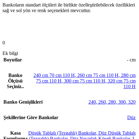
Bankoların standart ölçüleri ile birlikte özelleştirilebilecek özellikleri
sağ ve sol yön ve renk seçenekleri mevcuttur.
0
Ek bilgi
Boyutlar
- cm
Banko
240 cm 70 cm 110 H
,
260 cm 75 cm 110 H
,
280 cm
Ölçüsü
75 cm 110 H
,
300 cm 75 cm 110 H
,
320 cm 75 cm
Seçiniz..
110 H
Banko Genişlikleri
240
,
260
,
280
,
300
,
320
Şekillerine Göre Bankolar
Düz
Kasa
Düşük Tablalı (Tezgahlı) Bankolar
,
Düz Düşük Tablalı
Formlarına
(Tezgahlı) Bankolar
,
Düz Yuvarlak Köşeli Bankolar
,
L