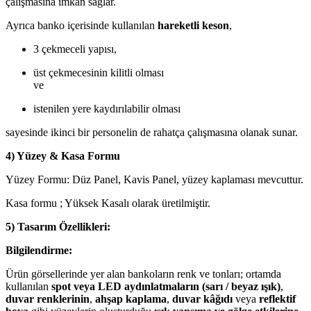
çalışmasına imkan sağlar.
Ayrıca banko içerisinde kullanılan
hareketli keson
,
3 çekmeceli yapısı,
üst çekmecesinin kilitli olması
ve
istenilen yere kaydırılabilir olması
sayesinde ikinci bir personelin de rahatça çalışmasına olanak sunar.
4) Yüzey & Kasa Formu
Yüzey Formu: Düz Panel, Kavis Panel, yüzey kaplaması mevcuttur.
Kasa formu ; Yüksek Kasalı olarak üretilmiştir.
5) Tasarım Özellikleri:
Bilgilendirme:
Ürün görsellerinde yer alan bankoların renk ve tonları; ortamda
kullanılan
spot veya LED aydınlatmaların (sarı / beyaz ışık)
,
duvar renklerinin
,
ahşap kaplama
,
duvar kâğıdı
veya
reflektif