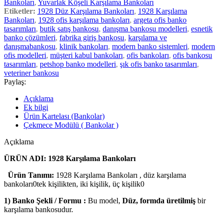
Bankoları
,
Yuvarlak Köşeli Karşılama Bankoları
Etiketler:
1928 Düz Karşılama Bankoları
,
1928 Karşılama
Bankoları
,
1928 ofis karşılama bankoları
,
argeta ofis banko
tasarımları
,
butik satış bankosu
,
danışma bankosu modelleri
,
esnetik
banko çözümleri
,
fabrika giriş bankosu
,
karşılama ve
danışmabankosu
,
klinik bankoları
,
modern banko sistemleri
,
modern
ofis modelleri
,
müşteri kabul bankoları
,
ofis bankoları
,
ofis bankosu
tasarımları
,
petshop banko modelleri
,
şık ofis banko tasarımları
,
veteriner bankosu
Paylaş:
Açıklama
Ek bilgi
Ürün Kartelası (Bankolar)
Çekmece Modülü ( Bankolar )
Açıklama
ÜRÜN ADI: 1928 Karşılama Bankoları
Ürün Tanımı:
1928 Karşılama Bankoları , düz karşılama
bankoları0tek kişilikten, iki kişilik, üç kişilik0
1) Banko Şekli / Formu :
Bu model,
Düz, formda üretilmiş
bir
karşılama bankosudur.