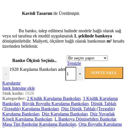
Kavisli Tasarım
ile Üretilmiştir.
Bu banko, talep edilmesi halinde modele bağlı olarak sağ
veya sol tarafına ek modül uygulanarak
L şeklinde bankoya
dönüştürülebilir. Maliyeti, ölçülere bağlı olarak bankonun
m²
hesabı
üzerinden belirlenir.
Banko Ölçüsü Seçiniz..
Temizle
1928 Karşılama Bankoları adet
SEPETE EKLE
-
+
Karşılaştır
İstek listesine ekle
Stok kodu:
1928
Kategoriler:
2 Kişilik Karşılama Bankoları
,
3 Kişilik Karşılama
Bankoları
,
Büyük Boyutlu Karşılama Bankoları
,
Düşük Tablalı
(Tezgahlı) Karşılama Bankoları
,
Düz Düşük Tablalı (Tezgahlı)
Karşılama Bankoları
,
Düz Karşılama Bankoları
,
Düz Yuvarlak
Köşeli Karşılama Bankoları
,
L Bankoya Dönüşebilen Bankolar
,
Masa Tipi Bankolar Karşılama Bankoları
,
Orta Boyutlu Karşılama