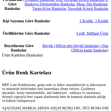
Göre
Bankoya Dönüşebilen Bankolar
,
Masa Tipi Bankolar
,
Bankolar
Yarım Köşe Bankolar
,
Yuvarlak Köşeli Bankolar
Kişi Sayısına Göre Bankolar
2 Kişilik
,
3 Kişilik
Özelliklerine Göre Bankolar
Ledli
,
Mdflam Ürün
Boyutlarına Göre
Büyük (300cm den büyük bankolar)
,
Orta
Bankolar
(200cm kadar bankolar)
Ürün Kartelası (Bankolar)
Ürün Renk Kartelası
MDF Lam Koleksiyonu; geniş renk ve dekor seçenekleriyle iç dekorasyon
ve mimaride birbirinden özel tasarımlara ilham veriyor. Çizilmeye
dayanıklı, kolay temizlenebilir, anti bakteriyel , solmaya ve sararmaya
dirençli yapısıyla hem yaşam alanlarında hem de kamusal alanlarda şıklığı
ve kaliteyi buluşturuyor.
AŞAĞIDAKİ MARKALARDAN AHŞAP RENKLERE, DÜZ RENKLERE