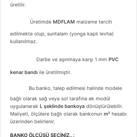
üretilir.
Üretimde
MDFLAM
malzeme tercih
edilmekte olup, suntalam (yonga kaplı levha)
kullanılmaz.
Darbe ve aşınmaya karşı 1 mm
PVC
kenar bandı
ile üretilmiştir.
Bu banko, talep edilmesi halinde modele
bağlı olarak sağ veya sol tarafına ek modül
uygulanarak
L şeklinde bankoya
dönüştürülebilir.
Maliyeti, ölçülere bağlı olarak bankonun
m²
hesabı
üzerinden belirlenir.
BANKO ÖLÇÜSÜ SEÇINIZ..