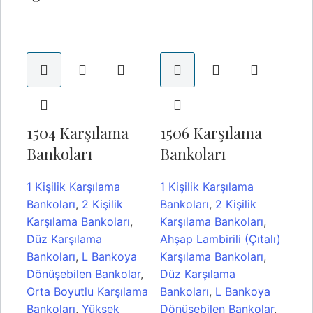
1504 Karşılama
1506 Karşılama
15
Bankoları
Bankoları
Ba
1 Kişilik Karşılama
1 Kişilik Karşılama
2 K
Bankoları
,
2 Kişilik
Bankoları
,
2 Kişilik
Ban
Karşılama Bankoları
,
Karşılama Bankoları
,
Kar
Düz Karşılama
Ahşap Lambirili (Çıtalı)
Büy
Bankoları
,
L Bankoya
Karşılama Bankoları
,
Kar
Dönüşebilen Bankolar
,
Düz Karşılama
Düz
Orta Boyutlu Karşılama
Bankoları
,
L Bankoya
Ban
Bankoları
,
Yüksek
Dönüşebilen Bankolar
,
Dön