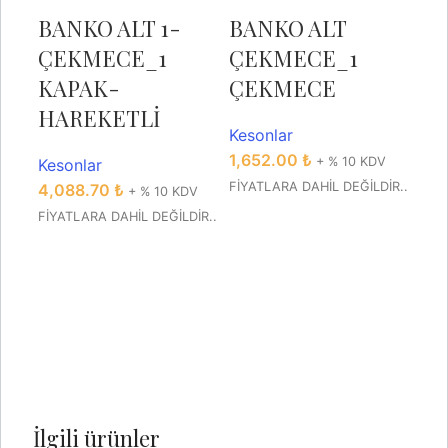
BANKO ALT 1-
BANKO ALT
ÇEKMECE_1
ÇEKMECE_1
KAPAK-
ÇEKMECE
HAREKETLİ
Kesonlar
1,652.00
₺
+ % 10 KDV
Kesonlar
FİYATLARA DAHİL DEĞİLDİR..
4,088.70
₺
+ % 10 KDV
BA
FİYATLARA DAHİL DEĞİLDİR..
Ç
Ç
AÇ
Kes
2,1
FİYA
İlgili ürünler