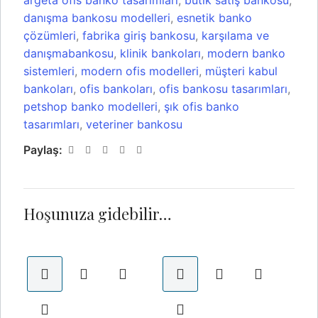
argeta ofis banko tasarımları
,
butik satış bankosu
,
danışma bankosu modelleri
,
esnetik banko
çözümleri
,
fabrika giriş bankosu
,
karşılama ve
danışmabankosu
,
klinik bankoları
,
modern banko
sistemleri
,
modern ofis modelleri
,
müşteri kabul
bankoları
,
ofis bankoları
,
ofis bankosu tasarımları
,
petshop banko modelleri
,
şık ofis banko
tasarımları
,
veteriner bankosu
Paylaş:
Hoşunuza gidebilir…