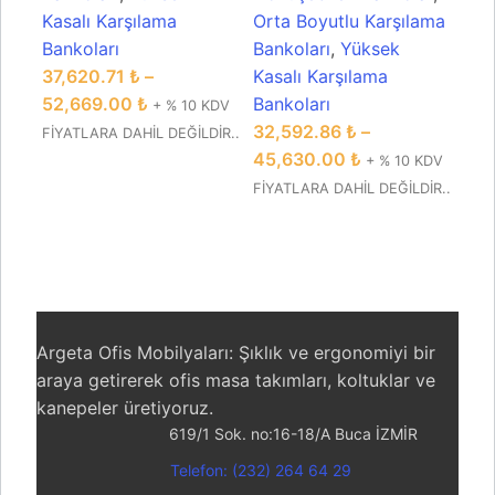
Kasalı Karşılama
Orta Boyutlu Karşılama
Ort
Bankoları
Bankoları
,
Yüksek
Ban
37,620.71
₺
–
Kasalı Karşılama
Kas
52,669.00
₺
Bankoları
Ban
+ % 10 KDV
32,592.86
₺
–
53
FİYATLARA DAHİL DEĞİLDİR..
45,630.00
₺
69
+ % 10 KDV
FİYATLARA DAHİL DEĞİLDİR..
FİYA
Argeta Ofis Mobilyaları: Şıklık ve ergonomiyi bir
araya getirerek ofis masa takımları, koltuklar ve
kanepeler üretiyoruz.
619/1 Sok. no:16-18/A Buca İZMİR
Telefon: (232) 264 64 29