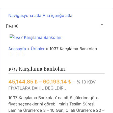
Navigasyona atla
Ana içeriğe atla
MENÜ
Büyütmek için tıklayın
Anasayfa
»
Ürünler
»
1937 Karşılama Bankoları
1937 Karşılama Bankoları
45,144.85
₺
–
60,193.14
₺
+ % 10 KDV
FİYATLARA DAHİL DEĞİLDİR..
1937 Karşılama Bankoları’ na ait ölçülerine göre
fiyat seçeneklerini görebilirsiniz.Teslim Süresi
Lamine Ürünlerde 3 – 10 Gün; Cilalı Ürünlerde 20 –