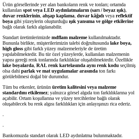
Ürün görsellerinde yer alan bankoların renk ve tonları; ortamda
kullanılan
spot veya LED aydınlatmaların (sarı / beyaz ışık)
,
duvar renklerinin
,
ahşap kaplama
,
duvar kâğıdı
veya
reflektif
boya
gibi yüzeylerin oluşturduğu
ışık yansıma ve gölge etkilerine
bağlı olarak farklı algılanabilir.
Standart üretimlerimizde
mdflam malzeme
kullanılmaktadır.
Bununla birlikte, müşterilerimizin talebi doğrultusunda
lake boya,
high gloss
gibi farklı yüzey malzemeleriyle de üretim
yapılabilmektedir. Bu tür özel yüzeylerde, kullanılan malzemenin
yapısı gereği renk tonlarında farklılıklar oluşabilmektedir. Özellikle
lake boyalarda
,
RAL renk kartelasında aynı renk kodu
seçilmiş
olsa dahi
parlak ve mat uygulamalar arasında
ton farkı
görülebilmesi doğal bir durumdur.
Tüm bu etkenler, ürünün
üretim kalitesini veya malzeme
standardını etkilemez
; yalnızca görsel algıda ton farklılıklarına yol
açabilir. Ortam koşullarına ve yüzey tercihlerine bağlı olarak
oluşabilecek bu renk algısı farklılıkları için anlayışınızı rica ederiz.
.
.
Bankomuzda standart olarak LED aydınlatma bulunmaktadır.