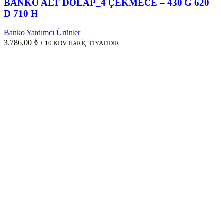
BANKO ALT DOLAP_4 ÇEKMECE – 430 G 620
D 710 H
Banko Yardımcı Ürünler
3.786,00 ₺
+ 10 KDV HARİÇ FİYATIDIR.