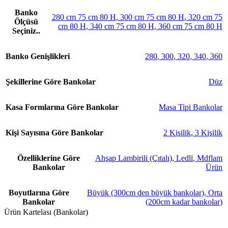
Banko
280 cm 75 cm 80 H
,
300 cm 75 cm 80 H
,
320 cm 75
Ölçüsü
cm 80 H
,
340 cm 75 cm 80 H
,
360 cm 75 cm 80 H
Seçiniz..
Banko Genişlikleri
280
,
300
,
320
,
340
,
360
Şekillerine Göre Bankolar
Düz
Kasa Formlarına Göre Bankolar
Masa Tipi Bankolar
Kişi Sayısına Göre Bankolar
2 Kişilik
,
3 Kişilik
Özelliklerine Göre
Ahşap Lambirili (Çıtalı)
,
Ledli
,
Mdflam
Bankolar
Ürün
Boyutlarına Göre
Büyük (300cm den büyük bankolar)
,
Orta
Bankolar
(200cm kadar bankolar)
Ürün Kartelası (Bankolar)