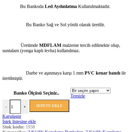
Bu Bankoda
Led Aydınlatma
Kullanılmaktadır.
Bu Banko Sağ ve Sol yönlü olarak üretilir.
Üretimde
MDFLAM
malzeme tercih edilmekte olup,
suntalam (yonga kaplı levha) kullanılmaz.
Darbe ve aşınmaya karşı 1 mm
PVC kenar bandı
ile
üretilmiştir.
Banko Ölçüsü Seçiniz..
Temizle
SEPETE EKLE
-
+
Karşılaştır
İstek listesine ekle
Stok kodu:
1938