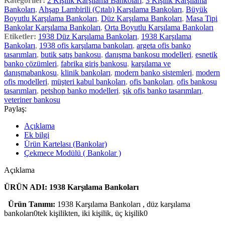
Kategoriler:
2 Kişilik Karşılama Bankoları
,
3 Kişilik Karşılama
Bankoları
,
Ahşap Lambirili (Çıtalı) Karşılama Bankoları
,
Büyük
Boyutlu Karşılama Bankoları
,
Düz Karşılama Bankoları
,
Masa Tipi
Bankolar Karşılama Bankoları
,
Orta Boyutlu Karşılama Bankoları
Etiketler:
1938 Düz Karşılama Bankoları
,
1938 Karşılama
Bankoları
,
1938 ofis karşılama bankoları
,
argeta ofis banko
tasarımları
,
butik satış bankosu
,
danışma bankosu modelleri
,
esnetik
banko çözümleri
,
fabrika giriş bankosu
,
karşılama ve
danışmabankosu
,
klinik bankoları
,
modern banko sistemleri
,
modern
ofis modelleri
,
müşteri kabul bankoları
,
ofis bankoları
,
ofis bankosu
tasarımları
,
petshop banko modelleri
,
şık ofis banko tasarımları
,
veteriner bankosu
Paylaş:
Açıklama
Ek bilgi
Ürün Kartelası (Bankolar)
Çekmece Modülü ( Bankolar )
Açıklama
ÜRÜN ADI: 1938 Karşılama Bankoları
Ürün Tanımı:
1938 Karşılama Bankoları , düz karşılama
bankoları0tek kişilikten, iki kişilik, üç kişilik0