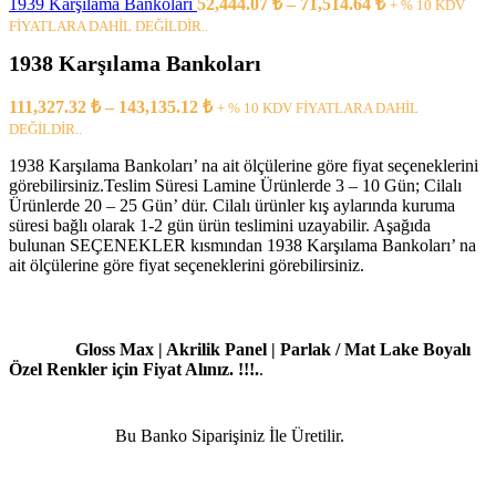
1939 Karşılama Bankoları
52,444.07
₺
–
71,514.64
₺
+ % 10 KDV
FİYATLARA DAHİL DEĞİLDİR..
1938 Karşılama Bankoları
111,327.32
₺
–
143,135.12
₺
+ % 10 KDV FİYATLARA DAHİL
DEĞİLDİR..
1938 Karşılama Bankoları’ na ait ölçülerine göre fiyat seçeneklerini
görebilirsiniz.Teslim Süresi Lamine Ürünlerde 3 – 10 Gün; Cilalı
Ürünlerde 20 – 25 Gün’ dür. Cilalı ürünler kış aylarında kuruma
süresi bağlı olarak 1-2 gün ürün teslimini uzayabilir. Aşağıda
bulunan SEÇENEKLER kısmından 1938 Karşılama Bankoları’ na
ait ölçülerine göre fiyat seçeneklerini görebilirsiniz.
Gloss Max | Akrilik Panel | Parlak / Mat Lake Boyalı
Özel Renkler için Fiyat Alınız. !!!.
.
Bu Banko Siparişiniz İle Üretilir.