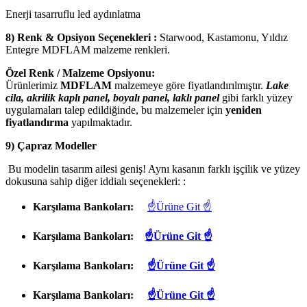
Enerji tasarruflu led aydınlatma
8) Renk & Opsiyon Seçenekleri :
Starwood, Kastamonu, Yıldız
Entegre MDFLAM malzeme renkleri.
Özel Renk / Malzeme Opsiyonu:
Ürünlerimiz
MDFLAM
malzemeye göre fiyatlandırılmıştır.
Lake
cila, akrilik kaplı panel, boyalı panel, laklı panel
gibi farklı yüzey
uygulamaları talep edildiğinde, bu malzemeler için
yeniden
fiyatlandırma
yapılmaktadır.
9) Çapraz Modeller
Bu modelin tasarım ailesi geniş! Aynı kasanın farklı işçilik ve yüzey
dokusuna sahip diğer iddialı seçenekleri: :
Karşılama Bankoları:
☝Ürüne Git ☝
Karşılama Bankoları:
☝Ürüne Git ☝
Karşılama Bankoları:
☝Ürüne Git ☝
Karşılama Bankoları:
☝Ürüne Git ☝