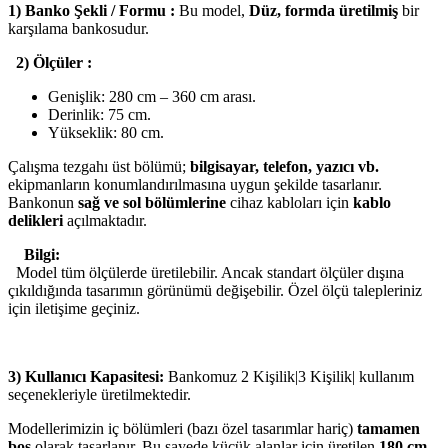
1) Banko Şekli / Formu :
Bu model,
Düz, formda üretilmiş
bir
karşılama bankosudur.
2) Ölçüler :
Genişlik: 280 cm – 360 cm arası.
Derinlik: 75 cm.
Yükseklik: 80 cm.
Çalışma tezgahı üst bölümü;
bilgisayar, telefon, yazıcı vb.
ekipmanların konumlandırılmasına uygun şekilde tasarlanır.
Bankonun
sağ ve sol bölümlerine
cihaz kabloları için
kablo
delikleri
açılmaktadır.
Bilgi:
Model tüm ölçülerde üretilebilir. Ancak standart ölçüler dışına
çıkıldığında tasarımın görünümü değişebilir. Özel ölçü talepleriniz
için iletişime geçiniz.
3) Kullanıcı Kapasitesi:
Bankomuz 2 Kişilik|3 Kişilik| kullanım
seçenekleriyle üretilmektedir.
Modellerimizin iç bölümleri (bazı özel tasarımlar hariç)
tamamen
boş
olarak tasarlanır. Bu sayede küçük alanlar için üretilen
180 cm