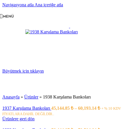
Navigasyona atla
Ana içeriğe atla
MENÜ
Büyütmek için tıklayın
Anasayfa
»
Ürünler
»
1938 Karşılama Bankoları
1937 Karşılama Bankoları
45,144.85
₺
–
60,193.14
₺
+ % 10 KDV
FİYATLARA DAHİL DEĞİLDİR..
Ürünlere geri dön