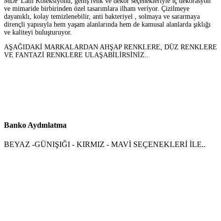
MDF Lam Koleksiyonu; geniş renk ve dekor seçenekleriyle iç dekorasyon
ve mimaride birbirinden özel tasarımlara ilham veriyor. Çizilmeye
dayanıklı, kolay temizlenebilir, anti bakteriyel , solmaya ve sararmaya
dirençli yapısıyla hem yaşam alanlarında hem de kamusal alanlarda şıklığı
ve kaliteyi buluşturuyor.
AŞAĞIDAKİ MARKALARDAN AHŞAP RENKLERE, DÜZ RENKLERE
VE FANTAZİ RENKLERE ULAŞABİLİRSİNİZ..
Banko Aydınlatma
BEYAZ -GÜNIŞIĞI - KIRMIZ - MAVİ SEÇENEKLERİ İLE..