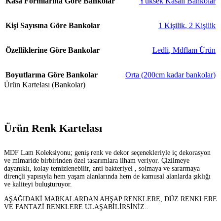
Kasa Formlarına Göre Bankolar
Yüksek Kasalı Bankolar
Kişi Sayısına Göre Bankolar
1 Kişilik
,
2 Kişilik
Özelliklerine Göre Bankolar
Ledli
,
Mdflam Ürün
Boyutlarına Göre Bankolar
Orta (200cm kadar bankolar)
Ürün Kartelası (Bankolar)
Ürün Renk Kartelası
MDF Lam Koleksiyonu; geniş renk ve dekor seçenekleriyle iç dekorasyon
ve mimaride birbirinden özel tasarımlara ilham veriyor. Çizilmeye
dayanıklı, kolay temizlenebilir, anti bakteriyel , solmaya ve sararmaya
dirençli yapısıyla hem yaşam alanlarında hem de kamusal alanlarda şıklığı
ve kaliteyi buluşturuyor.
AŞAĞIDAKİ MARKALARDAN AHŞAP RENKLERE, DÜZ RENKLERE
VE FANTAZİ RENKLERE ULAŞABİLİRSİNİZ..