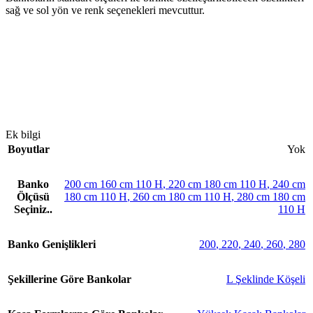
sağ ve sol yön ve renk seçenekleri mevcuttur.
Ek bilgi
Boyutlar
Yok
Banko
200 cm 160 cm 110 H
,
220 cm 180 cm 110 H
,
240 cm
Ölçüsü
180 cm 110 H
,
260 cm 180 cm 110 H
,
280 cm 180 cm
Seçiniz..
110 H
Banko Genişlikleri
200
,
220
,
240
,
260
,
280
Şekillerine Göre Bankolar
L Şeklinde Köşeli