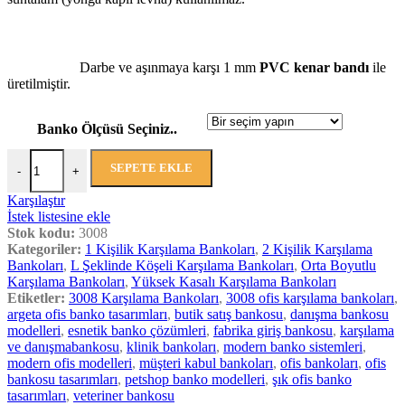
Darbe ve aşınmaya karşı 1 mm
PVC kenar bandı
ile
üretilmiştir.
Banko Ölçüsü Seçiniz..
SEPETE EKLE
-
+
Karşılaştır
İstek listesine ekle
Stok kodu:
3008
Kategoriler:
1 Kişilik Karşılama Bankoları
,
2 Kişilik Karşılama
Bankoları
,
L Şeklinde Köşeli Karşılama Bankoları
,
Orta Boyutlu
Karşılama Bankoları
,
Yüksek Kasalı Karşılama Bankoları
Etiketler:
3008 Karşılama Bankoları
,
3008 ofis karşılama bankoları
,
argeta ofis banko tasarımları
,
butik satış bankosu
,
danışma bankosu
modelleri
,
esnetik banko çözümleri
,
fabrika giriş bankosu
,
karşılama
ve danışmabankosu
,
klinik bankoları
,
modern banko sistemleri
,
modern ofis modelleri
,
müşteri kabul bankoları
,
ofis bankoları
,
ofis
bankosu tasarımları
,
petshop banko modelleri
,
şık ofis banko
tasarımları
,
veteriner bankosu