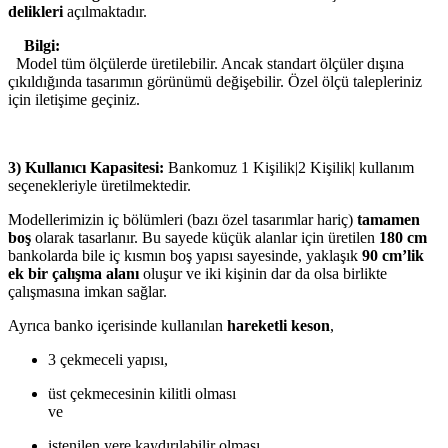
delikleri
açılmaktadır.
Bilgi:
Model tüm ölçülerde üretilebilir. Ancak standart ölçüler dışına
çıkıldığında tasarımın görünümü değişebilir. Özel ölçü talepleriniz
için iletişime geçiniz.
3) Kullanıcı Kapasitesi:
Bankomuz 1 Kişilik|2 Kişilik| kullanım
seçenekleriyle üretilmektedir.
Modellerimizin iç bölümleri (bazı özel tasarımlar hariç)
tamamen
boş
olarak tasarlanır. Bu sayede küçük alanlar için üretilen
180 cm
bankolarda bile iç kısmın boş yapısı sayesinde, yaklaşık
90 cm’lik
ek bir çalışma alanı
oluşur ve iki kişinin dar da olsa birlikte
çalışmasına imkan sağlar.
Ayrıca banko içerisinde kullanılan
hareketli keson
,
3 çekmeceli yapısı,
üst çekmecesinin kilitli olması
ve
istenilen yere kaydırılabilir olması