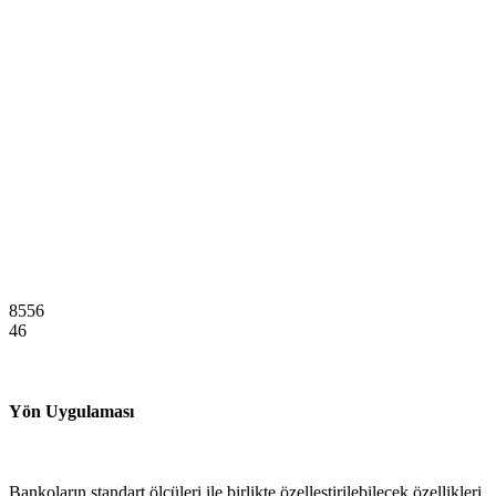
8556
46
Yön Uygulaması
Bankoların standart ölçüleri ile birlikte özelleştirilebilecek özellikleri