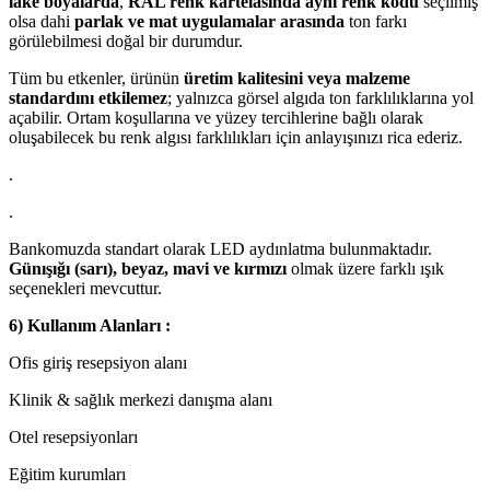
lake boyalarda
,
RAL renk kartelasında aynı renk kodu
seçilmiş
olsa dahi
parlak ve mat uygulamalar arasında
ton farkı
görülebilmesi doğal bir durumdur.
Tüm bu etkenler, ürünün
üretim kalitesini veya malzeme
standardını etkilemez
; yalnızca görsel algıda ton farklılıklarına yol
açabilir. Ortam koşullarına ve yüzey tercihlerine bağlı olarak
oluşabilecek bu renk algısı farklılıkları için anlayışınızı rica ederiz.
.
.
Bankomuzda standart olarak LED aydınlatma bulunmaktadır.
Günışığı (sarı), beyaz, mavi ve kırmızı
olmak üzere farklı ışık
seçenekleri mevcuttur.
6) Kullanım Alanları :
Ofis giriş resepsiyon alanı
Klinik & sağlık merkezi danışma alanı
Otel resepsiyonları
Eğitim kurumları