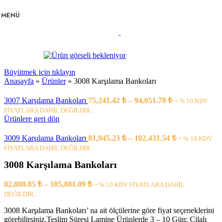
Navigasyona atla
Ana içeriğe atla
MENÜ
Büyütmek için tıklayın
Anasayfa
»
Ürünler
»
3008 Karşılama Bankoları
3007 Karşılama Bankoları
75,241.42
₺
–
94,051.78
₺
+ % 10 KDV
FİYATLARA DAHİL DEĞİLDİR..
Ürünlere geri dön
3009 Karşılama Bankoları
81,945.23
₺
–
102,431.54
₺
+ % 10 KDV
FİYATLARA DAHİL DEĞİLDİR..
3008 Karşılama Bankoları
82,800.85
₺
–
105,801.09
₺
+ % 10 KDV FİYATLARA DAHİL
DEĞİLDİR..
3008 Karşılama Bankoları’ na ait ölçülerine göre fiyat seçeneklerini
görebilirsiniz.Teslim Süresi Lamine Ürünlerde 3 – 10 Gün; Cilalı