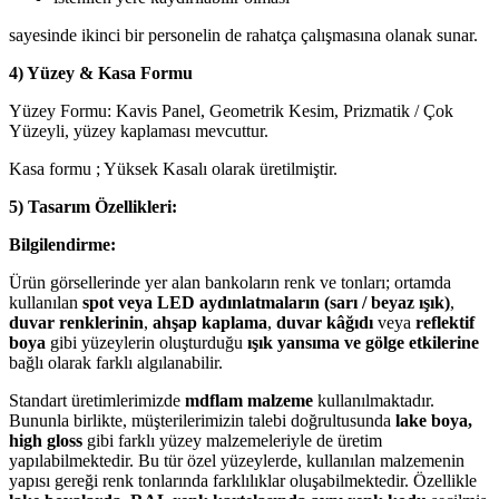
sayesinde ikinci bir personelin de rahatça çalışmasına olanak sunar.
4) Yüzey & Kasa Formu
Yüzey Formu: Kavis Panel, Geometrik Kesim, Prizmatik / Çok
Yüzeyli, yüzey kaplaması mevcuttur.
Kasa formu ; Yüksek Kasalı olarak üretilmiştir.
5) Tasarım Özellikleri:
Bilgilendirme:
Ürün görsellerinde yer alan bankoların renk ve tonları; ortamda
kullanılan
spot veya LED aydınlatmaların (sarı / beyaz ışık)
,
duvar renklerinin
,
ahşap kaplama
,
duvar kâğıdı
veya
reflektif
boya
gibi yüzeylerin oluşturduğu
ışık yansıma ve gölge etkilerine
bağlı olarak farklı algılanabilir.
Standart üretimlerimizde
mdflam malzeme
kullanılmaktadır.
Bununla birlikte, müşterilerimizin talebi doğrultusunda
lake boya,
high gloss
gibi farklı yüzey malzemeleriyle de üretim
yapılabilmektedir. Bu tür özel yüzeylerde, kullanılan malzemenin
yapısı gereği renk tonlarında farklılıklar oluşabilmektedir. Özellikle