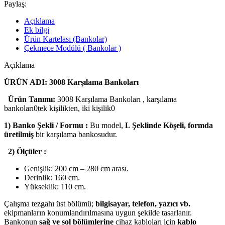
Paylaş:
Açıklama
Ek bilgi
Ürün Kartelası (Bankolar)
Çekmece Modülü ( Bankolar )
Açıklama
ÜRÜN ADI: 3008 Karşılama Bankoları
Ürün Tanımı:
3008 Karşılama Bankoları , karşılama
bankoları0tek kişilikten, iki kişilik0
1) Banko Şekli / Formu :
Bu model,
L Şeklinde Köşeli, formda
üretilmiş
bir karşılama bankosudur.
2) Ölçüler :
Genişlik: 200 cm – 280 cm arası.
Derinlik: 160 cm.
Yükseklik: 110 cm.
Çalışma tezgahı üst bölümü;
bilgisayar, telefon, yazıcı vb.
ekipmanların konumlandırılmasına uygun şekilde tasarlanır.
Bankonun
sağ ve sol bölümlerine
cihaz kabloları için
kablo