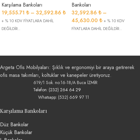
Karşılama Bankoları
Bankoları
19,555.71
₺
–
32,592.86
₺
32,592.86
₺
–
45,630.00
₺
+ % 10 KDV FİYATLARA DAHİL
+ % 10 KDV
DEĞİLDİR..
FİYATLARA DAHİL DEĞİLDİR..
Argeta Ofis Mobilyaları: Şıklık ve ergonomiyi bir araya getirerek
ofis masa takımları, koltuklar ve kanepeler üretiyoruz.
619/1 Sok. no:16-18/A Buca İZMİR
Telefon: (232) 264 64 29
Whatsapp: (532) 669 97 11
Karşılama Bankoları
Düz Bankolar
Küçük Bankolar