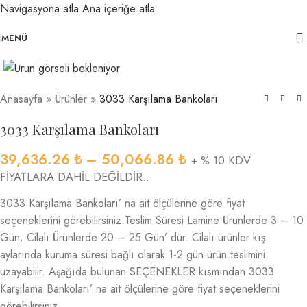
Navigasyona atla
Ana içeriğe atla
MENÜ
Büyütmek için tıklayın
Anasayfa
»
Ürünler
»
3033 Karşılama Bankoları
3033 Karşılama Bankoları
39,636.26
₺
–
50,066.86
₺
+ % 10 KDV
FİYATLARA DAHİL DEĞİLDİR..
3033 Karşılama Bankoları’ na ait ölçülerine göre fiyat
seçeneklerini görebilirsiniz.Teslim Süresi Lamine Ürünlerde 3 – 10
Gün; Cilalı Ürünlerde 20 – 25 Gün’ dür. Cilalı ürünler kış
aylarında kuruma süresi bağlı olarak 1-2 gün ürün teslimini
uzayabilir. Aşağıda bulunan SEÇENEKLER kısmından 3033
Karşılama Bankoları’ na ait ölçülerine göre fiyat seçeneklerini
görebilirsiniz.