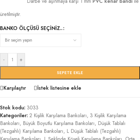
Darbe ve aşınmaya karşı 1 mm
PVC kenar bandı
ile
üretilmiştir.
BANKO ÖLÇÜSÜ SEÇINIZ..
-
+
SEPETE EKLE
Karşılaştır
İstek listesine ekle
Stok kodu:
3033
Kategoriler:
2 Kişilik Karşılama Bankoları
,
3 Kişilik Karşılama
Bankoları
,
Büyük Boyutlu Karşılama Bankoları
,
Düşük Tablalı
(Tezgahlı) Karşılama Bankoları
,
L Düşük Tablalı (Tezgahlı)
Karşılama Bankoları
,
L Şeklinde Köşeli Karşılama Bankoları
,
Orta