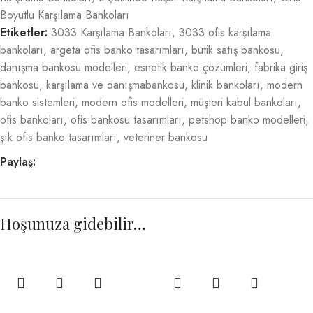
Boyutlu Karşılama Bankoları
Etiketler:
3033 Karşılama Bankoları
,
3033 ofis karşılama
bankoları
,
argeta ofis banko tasarımları
,
butik satış bankosu
,
danışma bankosu modelleri
,
esnetik banko çözümleri
,
fabrika giriş
bankosu
,
karşılama ve danışmabankosu
,
klinik bankoları
,
modern
banko sistemleri
,
modern ofis modelleri
,
müşteri kabul bankoları
,
ofis bankoları
,
ofis bankosu tasarımları
,
petshop banko modelleri
,
şık ofis banko tasarımları
,
veteriner bankosu
Paylaş:
Hoşunuza gidebilir…