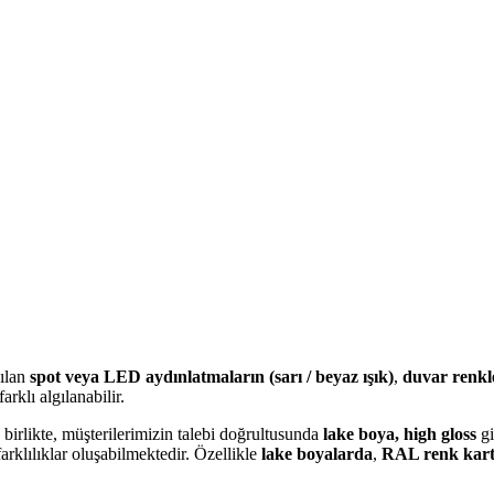
nılan
spot veya LED aydınlatmaların (sarı / beyaz ışık)
,
duvar renkl
arklı algılanabilir.
birlikte, müşterilerimizin talebi doğrultusunda
lake boya, high gloss
gi
arklılıklar oluşabilmektedir. Özellikle
lake boyalarda
,
RAL renk kart