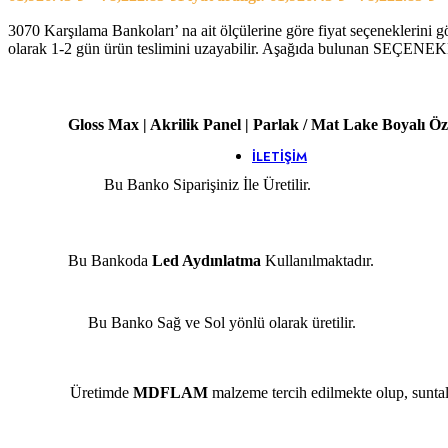
Banko Yardımcı Ü
Banko Ara 
3070 Karşılama Bankoları’ na ait ölçülerine göre fiyat seçeneklerini g
Çarpma Ka
olarak 1-2 gün ürün teslimini uzayabilir. Aşağıda bulunan SEÇENEKLE
Kesonlar
Klavyeler
Ofis Saksıla
Pc Taşıyıcıl
Gloss Max | Akrilik Panel | Parlak / Mat Lake Boyalı Özel
Yazıcı Dola
İLETIŞIM
Bu Banko Siparişiniz İle Üretilir.
Bu Bankoda
Led Aydınlatma
Kullanılmaktadır.
Bu Banko Sağ ve Sol yönlü olarak üretilir.
Üretimde
MDFLAM
malzeme tercih edilmekte olup, suntal