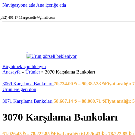
Küçük Boyu
Navigasyona atla
Ana içeriğe atla
Orta Boyutl
Büyük Boyu
(532) 401 17 11
argetaofis@gmail.com
Personel Sayısına
1 Kişilik K
2 Kişilik K
3 Kişilik K
4 Kişilik K
5 Kişilik K
6 Kişilik K
Şekillerine Göre 
Düz Karşıl
Büyütmek için tıklayın
C Şeklinde 
Anasayfa
»
Ürünler
»
3070 Karşılama Bankoları
L Şeklinde 
Klasi
3069 Karşılama Bankoları
70,734.00
₺
–
90,382.33
₺
Fiyat aralığı: 
45° A
Ürünlere geri dön
İç L 
U Şeklinde 
Özelliklerine Gör
3071 Karşılama Bankoları
58,667.14
₺
–
88,000.71
₺
Fiyat aralığı: 
Ahşap Lambi
Klasik Karş
3070 Karşılama Bankoları
Engelli Kar
Ön Vitrin /
Küre Ayaklı
L Bankoya 
61,926.43
₺
–
78,222.85
₺
Fiyat aralığı: 61,926.43 ₺ - 78,222.85 ₺
+