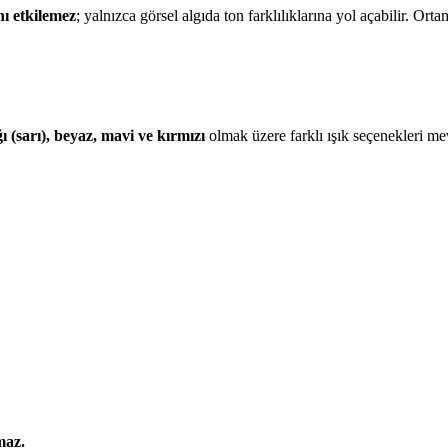
nı etkilemez
; yalnızca görsel algıda ton farklılıklarına yol açabilir. Or
ı (sarı), beyaz, mavi ve kırmızı
olmak üzere farklı ışık seçenekleri me
maz.