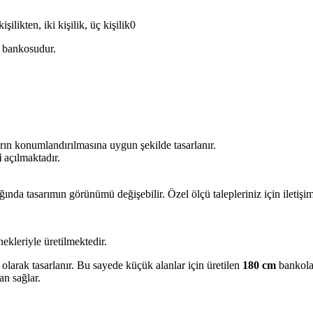
likten, iki kişilik, üç kişilik0
a bankosudur.
ın konumlandırılmasına uygun şekilde tasarlanır.
i
açılmaktadır.
ğında tasarımın görünümü değişebilir. Özel ölçü talepleriniz için iletişi
ekleriyle üretilmektedir.
olarak tasarlanır. Bu sayede küçük alanlar için üretilen
180 cm
bankolar
an sağlar.