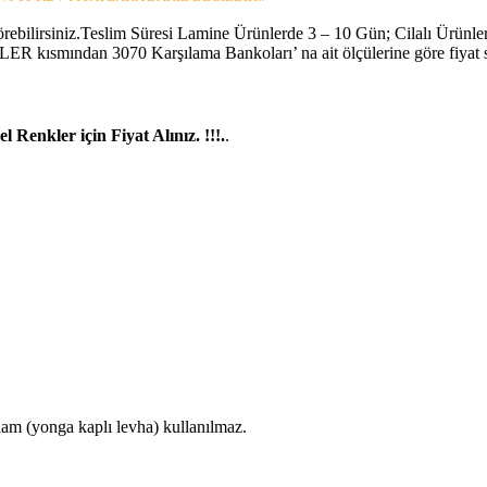
rünler
Raflı
örebilirsiniz.Teslim Süresi Lamine Ürünlerde 3 – 10 Gün; Cilalı Ürünler
pı
R kısmından 3070 Karşılama Bankoları’ na ait ölçülerine göre fiyat se
rı
ar
 Renkler için Fiyat Alınız. !!!.
.
pları
am (yonga kaplı levha) kullanılmaz.