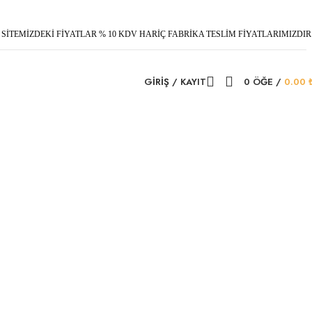
SİTEMİZDEKİ FİYATLAR % 10 KDV HARİÇ FABRİKA TESLİM FİYATLARIMIZDIR
GIRIŞ / KAYIT
0
ÖĞE
/
0.00