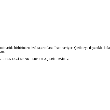
aride birbirinden özel tasarımlara ilham veriyor. Çizilmeye dayanıklı, kolay t
yor.
 FANTAZİ RENKLERE ULAŞABİLİRSİNİZ..