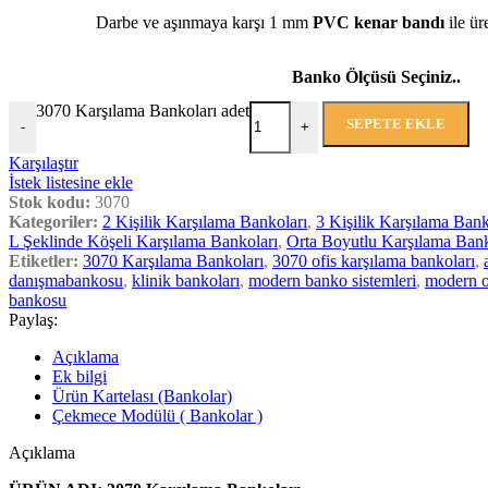
Darbe ve aşınmaya karşı 1 mm
PVC kenar bandı
ile üre
Banko Ölçüsü Seçiniz..
3070 Karşılama Bankoları adet
SEPETE EKLE
-
+
Karşılaştır
İstek listesine ekle
Stok kodu:
3070
Kategoriler:
2 Kişilik Karşılama Bankoları
,
3 Kişilik Karşılama Bank
L Şeklinde Köşeli Karşılama Bankoları
,
Orta Boyutlu Karşılama Bank
Etiketler:
3070 Karşılama Bankoları
,
3070 ofis karşılama bankoları
,
danışmabankosu
,
klinik bankoları
,
modern banko sistemleri
,
modern o
bankosu
Paylaş:
Açıklama
Ek bilgi
Ürün Kartelası (Bankolar)
Çekmece Modülü ( Bankolar )
Açıklama