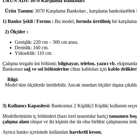
ÜRÜN ADI: 3070 Karşılama Bankoları
Ürün Tanımı:
3070 Karşılama Bankoları , karşılama bankoları0tek kişi
1) Banko Şekli / Formu :
Bu model,
formda üretilmiş
bir karşılam
2) Ölçüler :
Genişlik: 220 cm – 300 cm arası.
Derinlik: 160 cm.
Yükseklik: 110 cm.
Çalışma tezgahı üst bölümü;
bilgisayar, telefon, yazıcı vb.
ekipmanlar
Bankonun
sağ ve sol bölümlerine
cihaz kabloları için
kablo delikler
Bilgi:
Model tüm ölçülerde üretilebilir. Ancak standart ölçüler dışına çıkıldı
3) Kullanıcı Kapasitesi:
Bankomuz 2 Kişilik|3 Kişilik| kullanım seçen
Modellerimizin iç bölümleri (bazı özel tasarımlar hariç)
tamamen boş
çalışma alanı
oluşur ve iki kişinin dar da olsa birlikte çalışmasına imk
Ayrıca banko içerisinde kullanılan
hareketli keson
,