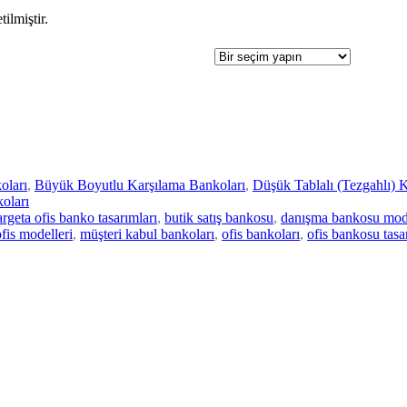
tilmiştir.
oları
,
Büyük Boyutlu Karşılama Bankoları
,
Düşük Tablalı (Tezgahlı) 
oları
argeta ofis banko tasarımları
,
butik satış bankosu
,
danışma bankosu mode
fis modelleri
,
müşteri kabul bankoları
,
ofis bankoları
,
ofis bankosu tasa