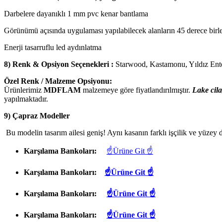
Darbelere dayanıklı 1 mm pvc kenar bantlama
Görünümü açısında uygulaması yapılabilecek alanların 45 derece birle
Enerji tasarruflu led aydınlatma
8) Renk & Opsiyon Seçenekleri :
Starwood, Kastamonu, Yıldız En
Özel Renk / Malzeme Opsiyonu:
Ürünlerimiz
MDFLAM
malzemeye göre fiyatlandırılmıştır.
Lake cila
yapılmaktadır.
9) Çapraz Modeller
Bu modelin tasarım ailesi geniş! Aynı kasanın farklı işçilik ve yüzey d
Karşılama Bankoları:
☝Ürüne Git ☝
Karşılama Bankoları:
☝Ürüne Git ☝
Karşılama Bankoları:
☝Ürüne Git ☝
Karşılama Bankoları:
☝Ürüne Git ☝