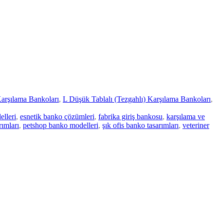
Karşılama Bankoları
,
L Düşük Tablalı (Tezgahlı) Karşılama Bankoları
,
lleri
,
esnetik banko çözümleri
,
fabrika giriş bankosu
,
karşılama ve
rımları
,
petshop banko modelleri
,
şık ofis banko tasarımları
,
veteriner