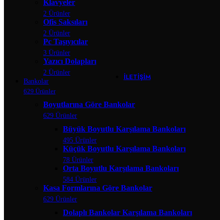
Klavyeler
Banko Yardımcı Ü
2 Ürünler
Banko Ara R
Ofis Saksıları
Çarpma Ka
Kesonlar
2 Ürünler
Klavyeler
Pc Taşıyıcılar
Ofis Saksıla
3 Ürünler
Pc Taşıyıcıl
Yazıcı Dolapları
Yazıcı Dola
2 Ürünler
İLETIŞIM
Bankolar
629 Ürünler
Boyutlarına Göre Bankolar
629 Ürünler
Büyük Boyutlu Karşılama Bankoları
495 Ürünler
Küçük Boyutlu Karşılama Bankoları
78 Ürünler
Orta Boyutlu Karşılama Bankoları
584 Ürünler
Kasa Formlarına Göre Bankolar
629 Ürünler
Dolaplı Bankolar Karşılama Bankoları